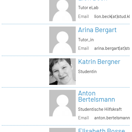
Tutor eLab
Email
lion.beck(at)stud.kh
Arina Bergart
Tutor_in
Email
arina.bergart(at)stu
Katrin Bergner
Studentin
Anton
Bertelsmann
Studentische Hilfskraft
Email
anton.bertelsmann(a
Elisabeth Bosse