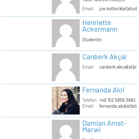
Email
joe.kotteck(at)stud.
Henriette
Ackermann
Studentin
Canberk Akçal
Email
canberk.akcal(at)st
Fernanda Aloi
Telefon
+49 152 5856 3982
Email
fernanda.aloi(at)stu
Damian Amat-
Marwi