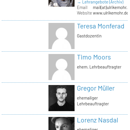
→ Lehrangebote (Archiv)
Email
mail(at)ulrikemohr.
Website
www.ulrikemohr.de
Teresa Monferad
Gastdozentin
Timo Moors
ehem. Lehrbeauftragter
Gregor Müller
ehemaliger
Lehrbeauftragter
Lorenz Nasdal
ehemaliger