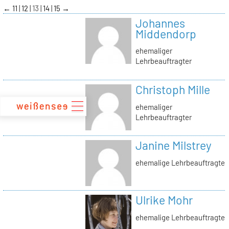
zum
←
11
12
13
14
15
→
Inhalt
Johannes
Middendorp
ehemaliger
Lehrbeauftragter
Christoph Mille
ehemaliger
Lehrbeauftragter
Janine Milstrey
ehemalige Lehrbeauftragte
Ulrike Mohr
ehemalige Lehrbeauftragte