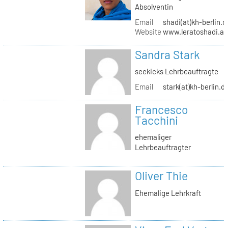
Absolventin
Email
shadi(at)kh-berlin.d
Website
www.leratoshadi.ar
Sandra Stark
seekicks Lehrbeauftragte
Email
stark(at)kh-berlin.d
Francesco
Tacchini
ehemaliger
Lehrbeauftragter
Oliver Thie
Ehemalige Lehrkraft