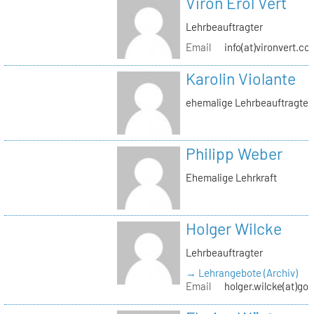
Viron Erol Vert
Lehrbeauftragter
Email
info(at)vironvert.co
Karolin Violante
ehemalige Lehrbeauftragte
Philipp Weber
Ehemalige Lehrkraft
Holger Wilcke
Lehrbeauftragter
→ Lehrangebote (Archiv)
Email
holger.wilcke(at)go