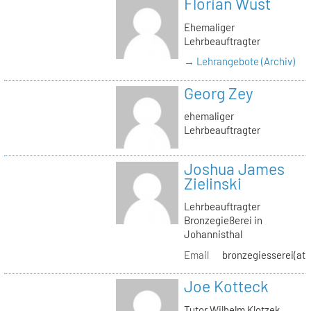
Florian Wüst
Ehemaliger
Lehrbeauftragter
→ Lehrangebote (Archiv)
Georg Zey
ehemaliger
Lehrbeauftragter
Joshua James
Zielinski
Lehrbeauftragter
Bronzegießerei in
Johannisthal
Email
bronzegiesserei(at)
Joe Kotteck
Tutor Wilhelm Klotzek