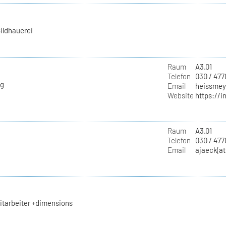
ildhauerei
Raum
A3.01
Telefon
030 / 477
ng
Email
heissmeye
Website
https://i
Raum
A3.01
Telefon
030 / 477
Email
ajaeck(at
itarbeiter +dimensions