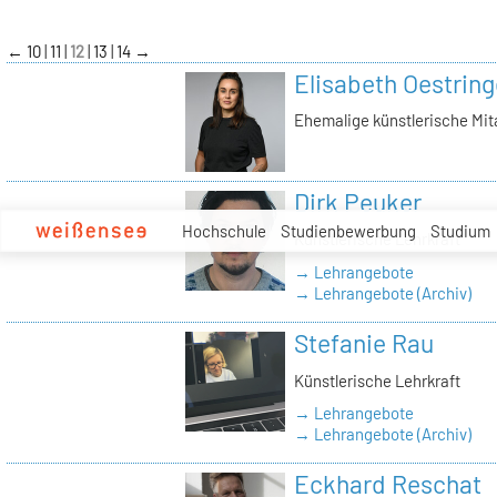
zum
Inhalt
←
10
11
12
13
14
→
Elisabeth Oestring
Ehemalige künstlerische Mit
Dirk Peuker
Hochschule
Studienbewerbung
Studium
Künstlerische Lehrkraft
→ Lehrangebote
→ Lehrangebote (Archiv)
Stefanie Rau
Künstlerische Lehrkraft
→ Lehrangebote
→ Lehrangebote (Archiv)
Eckhard Reschat