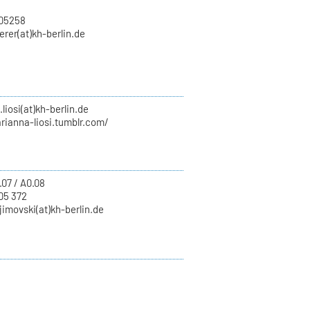
705258
rer(at)kh-berlin.de
liosi(at)kh-berlin.de
rianna-liosi.tumblr.com/
.07 / A0.08
05 372
jimovski(at)kh-berlin.de