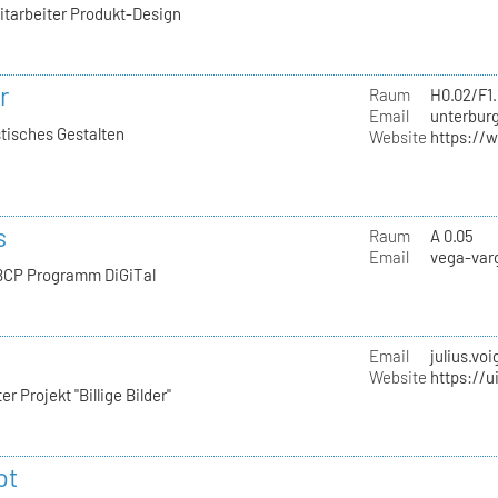
itarbeiter Produkt-Design
r
Raum
H0.02/F1.
Email
unterburg
stisches Gestalten
Website
https://
s
Raum
A 0.05
Email
vega-varg
 BCP Programm DiGiTal
Email
julius.voi
Website
https://u
r Projekt "Billige Bilder"
pt