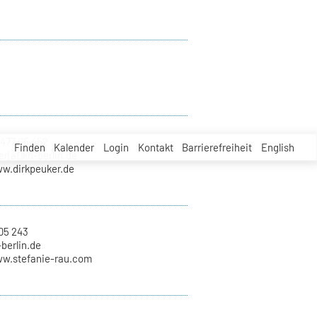
 477 05 452
Finden
Kalender
Login
Kontakt
Barrierefreiheit
English
er(at)kh-berlin.de
ww.dirkpeuker.de
05 243
-berlin.de
ww.stefanie-rau.com