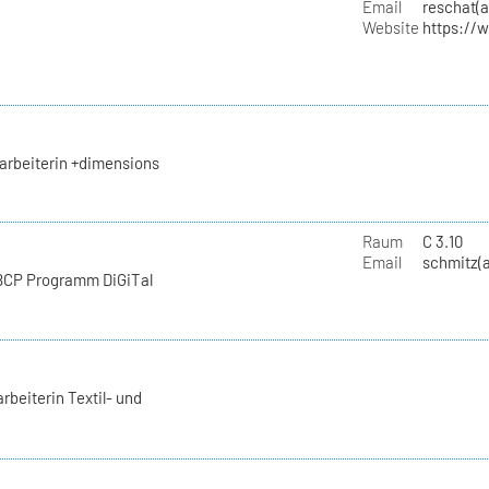
Email
reschat(a
Website
https://
arbeiterin +dimensions
Raum
C 3.10
Email
schmitz(a
 BCP Programm DiGiTal
rbeiterin Textil- und