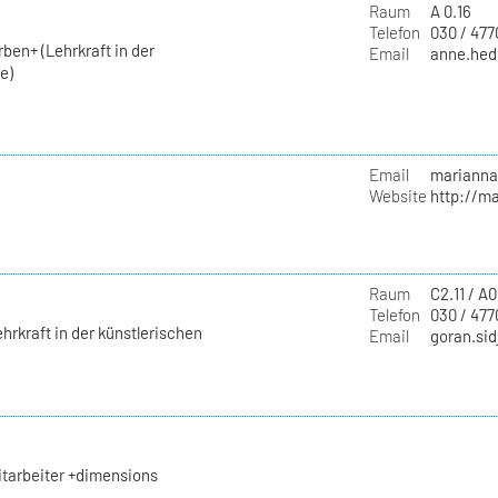
Raum
A 0.16
Telefon
030 / 47
ben+ (Lehrkraft in der
Email
anne.hede
e)
Email
marianna.
Website
http://ma
Raum
C2.11 / A0
Telefon
030 / 477
hrkraft in der künstlerischen
Email
goran.sid
itarbeiter +dimensions