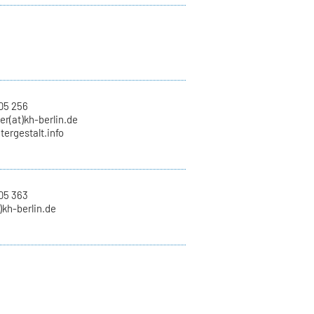
05 256
r(at)kh-berlin.de
ntergestalt.info
05 363
)kh-berlin.de