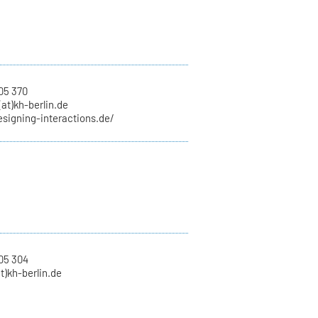
05 370
at)kh-berlin.de
esigning-interactions.de/
05 304
at)kh-berlin.de