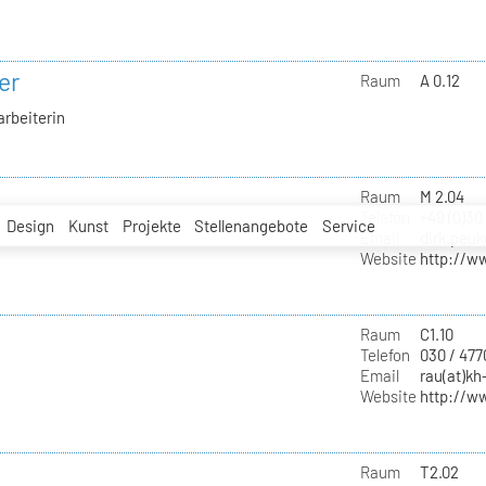
er
Raum
A 0.12
arbeiterin
Raum
M 2.04
Telefon
+49 (0)30
Design
Kunst
Projekte
Stellenangebote
Service
Email
dirk.peuk
Website
http://w
Raum
C1.10
Telefon
030 / 477
Email
rau(at)kh
Website
http://w
Raum
T2.02