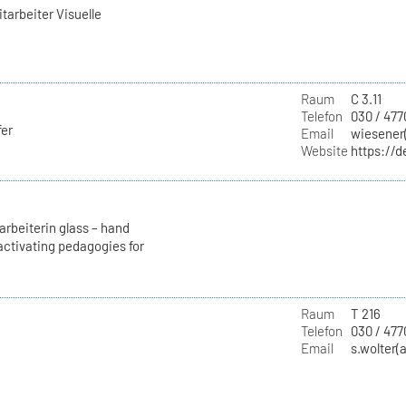
tarbeiter Visuelle
Raum
C 3.11
Telefon
030 / 477
fer
Email
wiesener(
Website
https://d
rbeiterin glass – hand
ctivating pedagogies for
Raum
T 216
Telefon
030 / 477
Email
s.wolter(