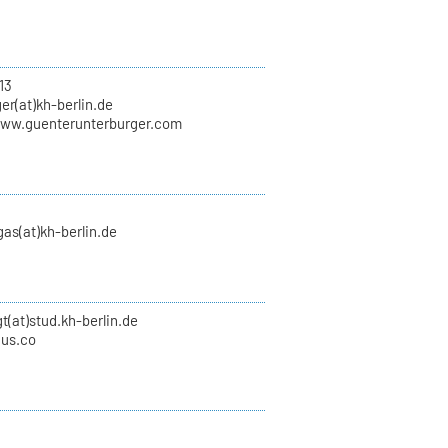
13
er(at)kh-berlin.de
www.guenterunterburger.com
as(at)kh-berlin.de
gt(at)stud.kh-berlin.de
ius.co