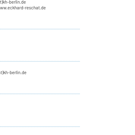
t)kh-berlin.de
www.eckhard-reschat.de
t)kh-berlin.de