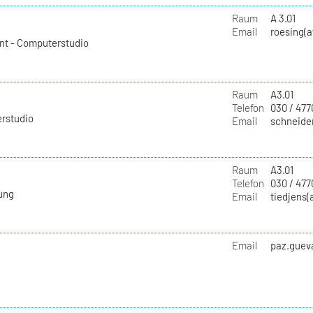
Raum
A 3.01
Email
roesing(a
nt - Computerstudio
Raum
A3.01
Telefon
030 / 477
erstudio
Email
schneider
Raum
A3.01
Telefon
030 / 477
ung
Email
tiedjens(
Email
paz.gueva