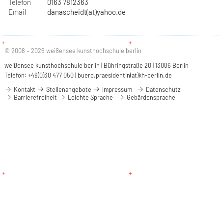
Telefon
0163 7812363
Email
danascheidt(at)yahoo.de
© 2008 – 2026 weißensee kunsthochschule berlin
weißensee kunsthochschule berlin | Bühringstraße 20 | 13086 Berlin
Telefon: +49(0)30 477 050 |
buero.praesidentin(at)kh-berlin.de
Kontakt
Stellenangebote
Impressum
Datenschutz
Barrierefreiheit
Leichte Sprache
Gebärdensprache