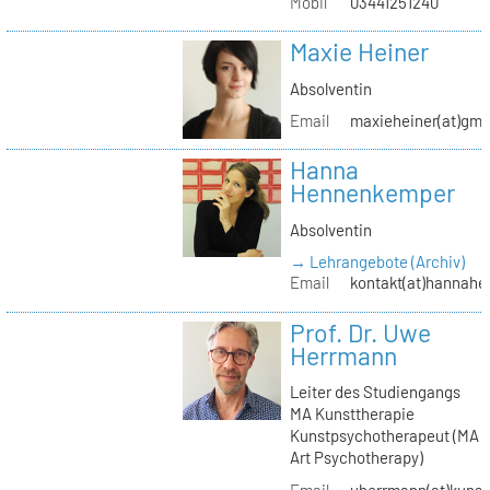
Mobil
03441251240
Maxie Heiner
Absolventin
Email
maxieheiner(at)gmx
Hanna
Hennenkemper
Absolventin
→ Lehrangebote (Archiv)
Email
kontakt(at)hannah
Prof. Dr. Uwe
Herrmann
Leiter des Studiengangs
MA Kunsttherapie
Kunstpsychotherapeut (MA
Art Psychotherapy)
Email
uherrmann(at)kunstt