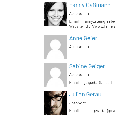
Fanny Gaßmann
Absolventin
Email
fanny_steingraeber
Website
http://www.fannyst
Anne Geier
Absolventin
Sabine Geiger
Absolventin
Email
geiger(at)kh-berlin.
Julian Gerau
Absolvent
Email
juliangerau(at)gmai