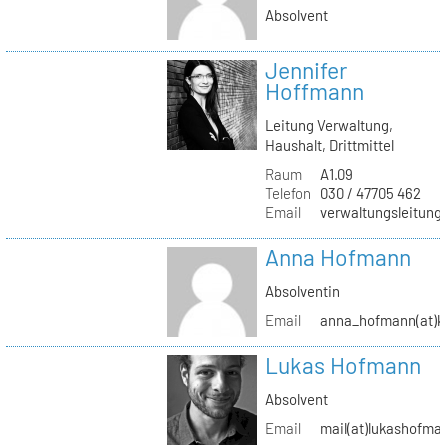
Absolvent
Jennifer
Hoffmann
Leitung Verwaltung,
Haushalt, Drittmittel
Raum
A1.09
Telefon
030 / 47705 462
Email
verwaltungsleitung(
Anna Hofmann
Absolventin
Email
anna_hofmann(at)kh
Lukas Hofmann
Absolvent
Email
mail(at)lukashofma