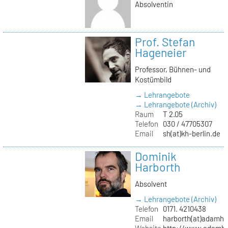
Absolventin
Prof. Stefan
Hageneier
Professor, Bühnen- und
Kostümbild
→ Lehrangebote
→ Lehrangebote (Archiv)
Raum
T 2.05
Telefon
030 / 47705307
Email
sh(at)kh-berlin.de
Dominik
Harborth
Absolvent
→ Lehrangebote (Archiv)
Telefon
0171. 4210438
Email
harborth(at)adamh
Website
http://www.adamha