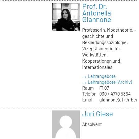
Prof. Dr.
Antonella
Giannone
Professorin, Modetheorie, -
geschichte und
Bekleidungssoziologie.
Vizepräsidentin für
Werkstätten,
Kooperationen und
Internationales.
→ Lehrangebote
→ Lehrangebote (Archiv)
Raum
F1.07
Telefon
030 / 4770 5364
Email
giannone(at)kh-berl
Juri Giese
Absolvent