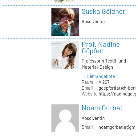
Suska Göldner
Absolventin
Prof. Nadine
Göpfert
Professorin Textil- und
Material-Design
→ Lehrangebote
Raum
A 207
Email
goepfert(at)kh-berli
Website
https://nadinegoep
Noam Gorbat
Absolventin
Email
noamgorbat(at)gma