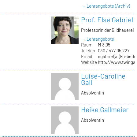
→ Lehrangebote (Archiv)
Prof. Else Gabriel
Professorin der Bildhauerei
→ Lehrangebote
Raum
M 3.05
Telefon
030 / 477 05 227
Email
egabriel(at)kh-berli
Website
http://www.twingab
Luise-Caroline
Gall
Absolventin
Heike Gallmeier
Absolventin