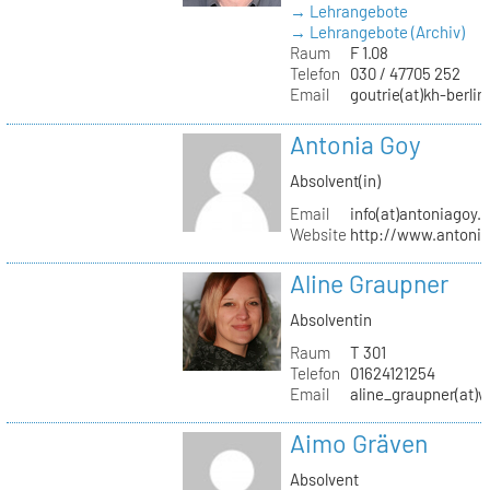
→ Lehrangebote
→ Lehrangebote (Archiv)
Raum
F 1.08
Telefon
030 / 47705 252
Email
goutrie(at)kh-berlin
Antonia Goy
Absolvent(in)
Email
info(at)antoniagoy.
Website
http://www.antoni
Aline Graupner
Absolventin
Raum
T 301
Telefon
01624121254
Email
aline_graupner(at)
Aimo Gräven
Absolvent