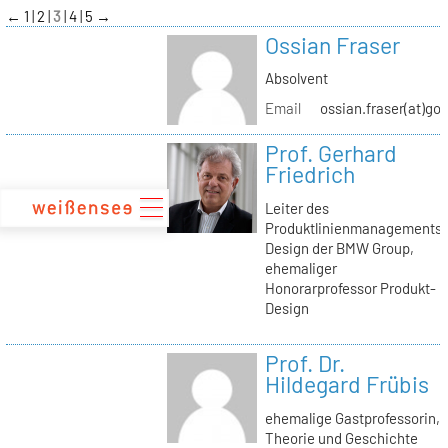
zum
←
1
2
3
4
5
→
Inhalt
Ossian Fraser
Absolvent
Email
ossian.fraser(at)go
Prof. Gerhard
Friedrich
Leiter des
Produktlinienmanagements
Design der BMW Group,
ehemaliger
Honorarprofessor Produkt-
Design
Prof. Dr.
Hildegard Frübis
ehemalige Gastprofessorin,
Theorie und Geschichte