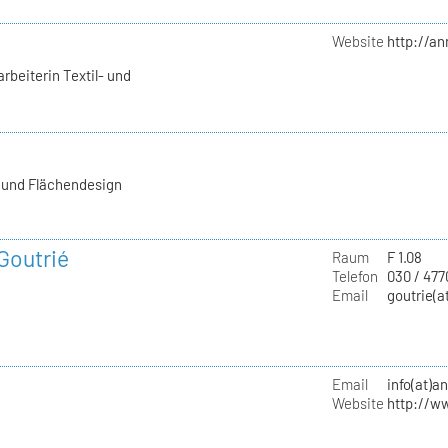
Website
http://a
rbeiterin Textil- und
- und Flächendesign
 Goutrié
Raum
F 1.08
Telefon
030 / 477
Email
goutrie(a
Email
info(at)a
Website
http://w