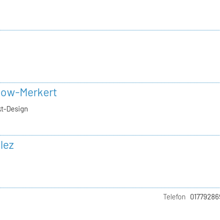
h
now-Merkert
kt-Design
lez
Telefon
01779286