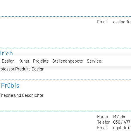
Email
ossian.fr
drich
Design
Kunst
Projekte
Stellenangebote
Service
nagements Design der BMW
rofessor Produkt-Design
 Frübis
Theorie und Geschichte
Raum
M 3.05
Telefon
030 / 477
Email
egabriel(