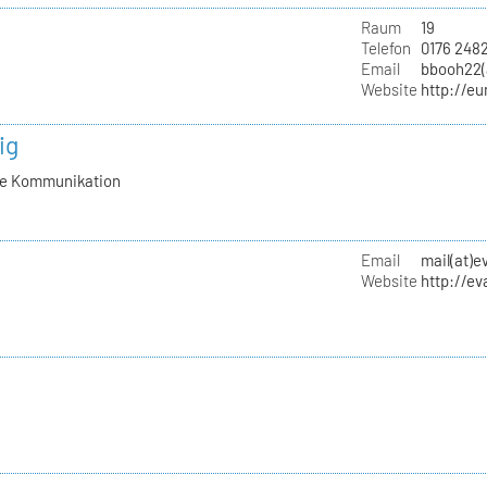
Raum
19
Telefon
0176 248
Email
bbooh22(
Website
http://e
ig
lle Kommunikation
Email
mail(at)
Website
http://e