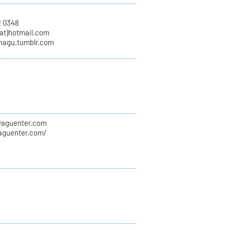
2 0348
at)hotmail.com
unagu.tumblr.com
evaguenter.com
vaguenter.com/