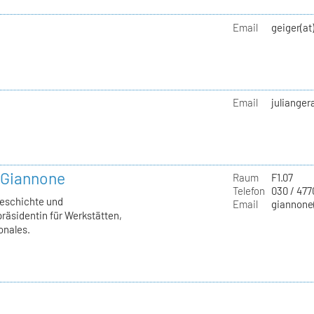
Email
geiger(at
Email
julianger
a Giannone
Raum
F1.07
Telefon
030 / 477
geschichte und
Email
giannone(
räsidentin für Werkstätten,
onales.