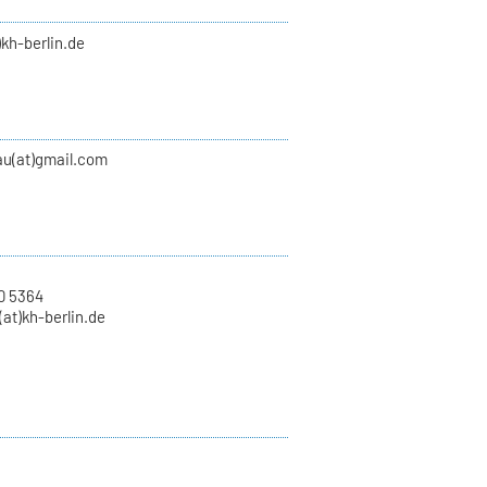
)kh-berlin.de
au(at)gmail.com
0 5364
at)kh-berlin.de