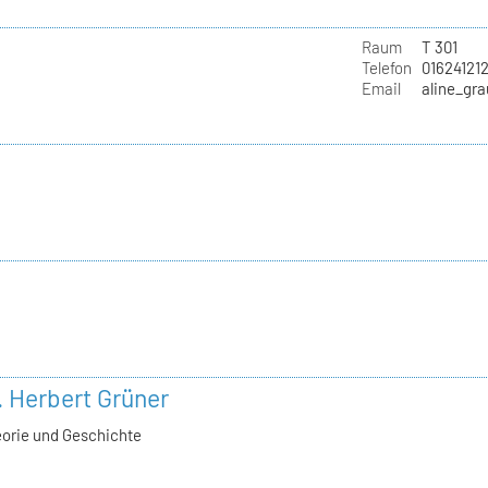
Raum
T 301
Telefon
01624121
Email
aline_gr
l. Herbert Grüner
eorie und Geschichte