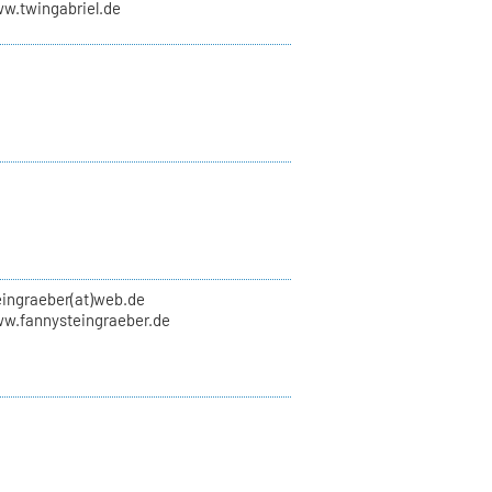
ww.twingabriel.de
eingraeber(at)web.de
ww.fannysteingraeber.de