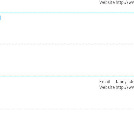
Website
http://w
l
Email
fanny_st
Website
http://w