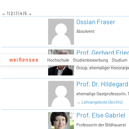
zum
Inhalt
←
1
2
3
4
5
→
Ossian Fraser
Absolvent
Prof. Gerhard Frie
Hochschule
Studienbewerbung
Studium
Leiter des Produktlinienma
Group, ehemaliger Honorarp
Prof. Dr. Hildegard
ehemalige Gastprofessorin, 
→ Lehrangebote (Archiv)
Prof. Else Gabriel
Professorin der Bildhauerei