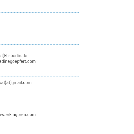
at)kh-berlin.de
nadinegoepfert.com
at(at)gmail.com
ww.erkingoren.com