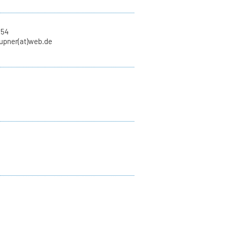
254
aupner(at)web.de