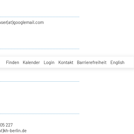
aser(at)googlemail.com
Finden
Kalender
Login
Kontakt
Barrierefreiheit
English
 05 227
at)kh-berlin.de