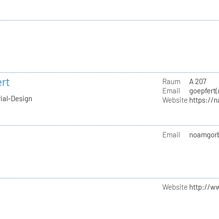
rt
Raum
A 207
Email
goepfert(
rial-Design
Website
https://
Email
noamgorb
Website
http://w