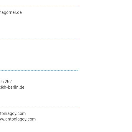
nnagörner.de
05 252
t)kh-berlin.de
ntoniagoy.com
ww.antoniagoy.com