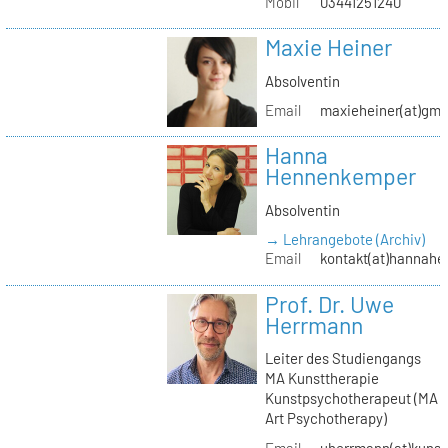
Mobil
03441251240
Maxie Heiner
Absolventin
Email
maxieheiner(at)gmx
Hanna
Hennenkemper
Absolventin
→ Lehrangebote (Archiv)
Email
kontakt(at)hannah
Prof. Dr. Uwe
Herrmann
Leiter des Studiengangs
MA Kunsttherapie
Kunstpsychotherapeut (MA
Art Psychotherapy)
Email
uherrmann(at)kunstt