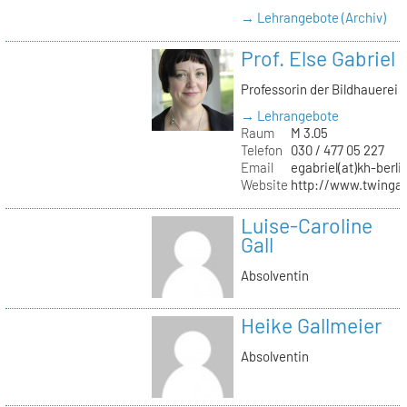
→ Lehrangebote (Archiv)
Prof. Else Gabriel
Professorin der Bildhauerei
→ Lehrangebote
Raum
M 3.05
Telefon
030 / 477 05 227
Email
egabriel(at)kh-berli
Website
http://www.twingab
Luise-Caroline
Gall
Absolventin
Heike Gallmeier
Absolventin