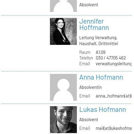
Absolvent
Jennifer
Hoffmann
Leitung Verwaltung,
Haushalt, Drittmittel
Raum
A1.09
Telefon
030 / 47705 462
Email
verwaltungsleitung(
Anna Hofmann
Absolventin
Email
anna_hofmann(at)kh
Lukas Hofmann
Absolvent
Email
mail(at)lukashofma