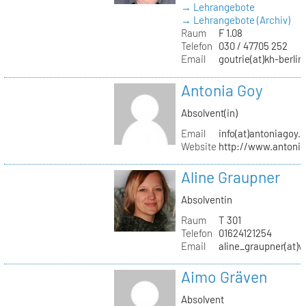
→ Lehrangebote
→ Lehrangebote (Archiv)
Raum
F 1.08
Telefon
030 / 47705 252
Email
goutrie(at)kh-berlin
Antonia Goy
Absolvent(in)
Email
info(at)antoniagoy.
Website
http://www.antoni
Aline Graupner
Absolventin
Raum
T 301
Telefon
01624121254
Email
aline_graupner(at)
Aimo Gräven
Absolvent