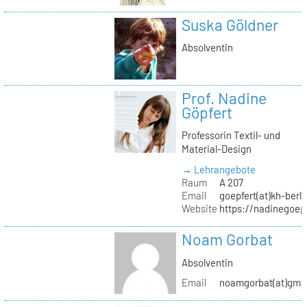
Suska Göldner
Absolventin
Prof. Nadine
Göpfert
Professorin Textil- und
Material-Design
→ Lehrangebote
Raum
A 207
Email
goepfert(at)kh-berli
Website
https://nadinegoep
Noam Gorbat
Absolventin
Email
noamgorbat(at)gma