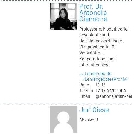
Prof. Dr.
Antonella
Giannone
Professorin, Modetheorie, -
geschichte und
Bekleidungssoziologie.
Vizepräsidentin für
Werkstätten,
Kooperationen und
Internationales.
→ Lehrangebote
→ Lehrangebote (Archiv)
Raum
F1.07
Telefon
030 / 4770 5364
Email
giannone(at)kh-berl
Juri Giese
Absolvent