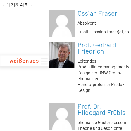
zum
←
1
2
3
4
5
→
Inhalt
Ossian Fraser
Absolvent
Email
ossian.fraser(at)go
Prof. Gerhard
Friedrich
Leiter des
Produktlinienmanagements
Design der BMW Group,
ehemaliger
Honorarprofessor Produkt-
Design
Prof. Dr.
Hildegard Frübis
ehemalige Gastprofessorin,
Theorie und Geschichte