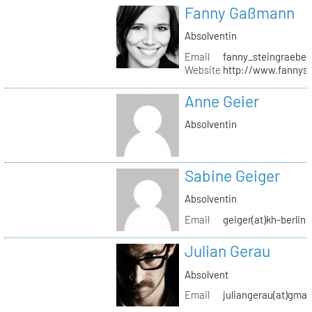
Fanny Gaßmann
Absolventin
Email
fanny_steingraeber
Website
http://www.fannyst
Anne Geier
Absolventin
Sabine Geiger
Absolventin
Email
geiger(at)kh-berlin.
Julian Gerau
Absolvent
Email
juliangerau(at)gmai