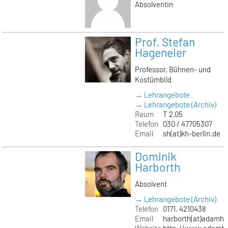
Absolventin
Prof. Stefan
Hageneier
Professor, Bühnen- und
Kostümbild
→ Lehrangebote
→ Lehrangebote (Archiv)
Raum
T 2.05
Telefon
030 / 47705307
Email
sh(at)kh-berlin.de
Dominik
Harborth
Absolvent
→ Lehrangebote (Archiv)
Telefon
0171. 4210438
Email
harborth(at)adamh
Website
http://www.adamha