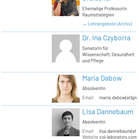
Ehemalige Professorin
Raumstrategien
→ Lehrangebote (Archiv)
Dr. Ina Czyborra
Senatorin für
Wissenschaft, Gesundheit
und Pflege
Maria Dabow
Absolventin
Email
maria.dabow(at)gm
Lisa Dannebaum
Absolventin
Email
lisa.dannebaum(at)
Website
col-laboratory.com