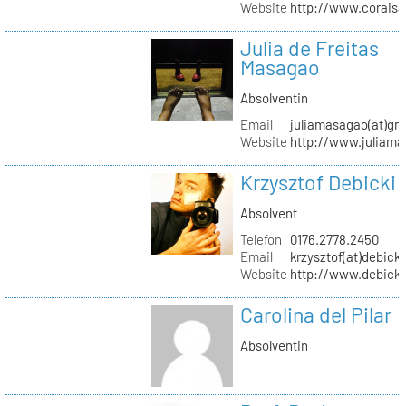
Website
http://www.coraisa
Julia de Freitas
Masagao
Absolventin
Email
juliamasagao(at)gm
Website
http://www.juliam
Krzysztof Debicki
Absolvent
Telefon
0176.2778.2450
Email
krzysztof(at)debicki
Website
http://www.debicki
Carolina del Pilar
Absolventin