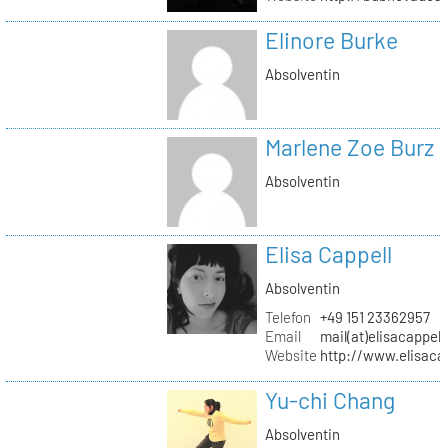
Elinore Burke
Absolventin
Marlene Zoe Burz
Absolventin
Elisa Cappell
Absolventin
Telefon
+49 151 23362957
Email
mail(at)elisacappell
Website
http://www.elisacap
Yu-chi Chang
Absolventin