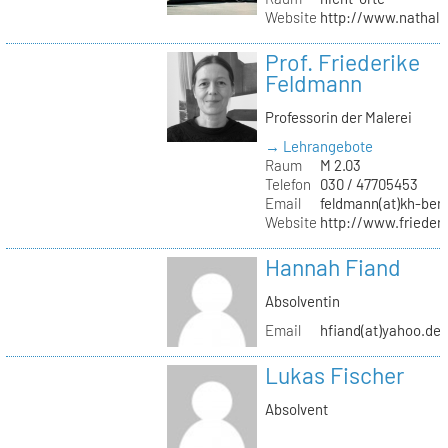
Website
http://www.nathali
Prof. Friederike
Feldmann
Professorin der Malerei
→ Lehrangebote
Raum
M 2.03
Telefon
030 / 47705453
Email
feldmann(at)kh-berl
Website
http://www.frieder
Hannah Fiand
Absolventin
Email
hfiand(at)yahoo.de
Lukas Fischer
Absolvent