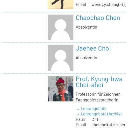
Email
wendy.y.chang(at)g
Chaochao Chen
Absolventin
Jaehee Choi
Absolventin
Prof. Kyung-hwa
Choi-ahoi
Professorin für Zeichnen,
Fachgebietssprecherin
→ Lehrangebote
→ Lehrangebote (Archiv)
Raum
C1.11
Email
choiahoi(at)kh-berl