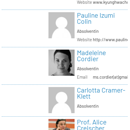
Website
www.kyunghwachoi
Pauline Izumi
Colin
Absolventin
Website
http://www.pauline
Madeleine
Cordier
Absolventin
Email
ms.cordier(at)gmai
Carlotta Cramer-
Klett
Absolventin
Prof. Alice
Creischer