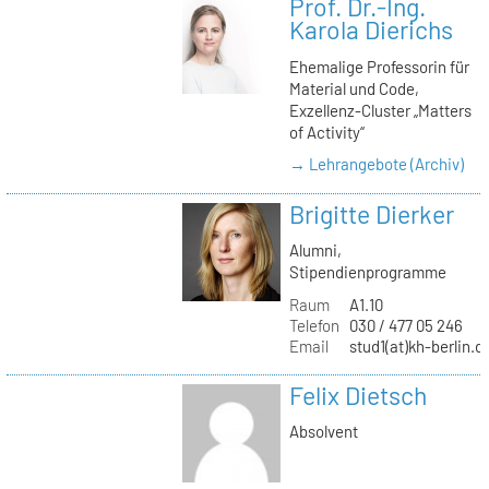
Prof. Dr.-Ing.
Karola Dierichs
Ehemalige Professorin für
Material und Code,
Exzellenz-Cluster „Matters
of Activity“
→ Lehrangebote (Archiv)
Brigitte Dierker
Alumni,
Stipendienprogramme
Raum
A1.10
Telefon
030 / 477 05 246
Email
stud1(at)kh-berlin.d
Felix Dietsch
Absolvent