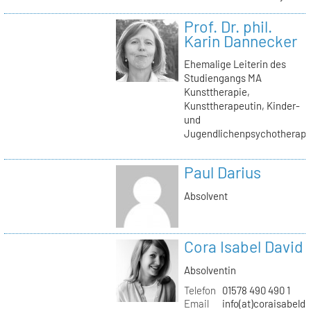
Prof. Dr. phil.
Karin Dannecker
Ehemalige Leiterin des
Studiengangs MA
Kunsttherapie,
Kunsttherapeutin, Kinder-
und
Jugendlichenpsychotherape
Paul Darius
Absolvent
Cora Isabel David
Absolventin
Telefon
01578 490 490 1
Email
info(at)coraisabeld