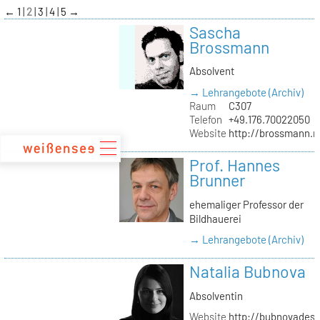
zum
←
1
2
3
4
5
→
Inhalt
Sascha
Brossmann
Absolvent
→ Lehrangebote (Archiv)
Raum
C307
Telefon
+49.176.70022050
Website
http://brossmann.
Prof. Hannes
Brunner
ehemaliger Professor der
Bildhauerei
→ Lehrangebote (Archiv)
Natalia Bubnova
Absolventin
Website
http://bubnovadesi