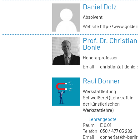
Daniel Dolz
Absolvent
Website
http://www.golden
Prof. Dr. Christian
Donle
Honorarprofessor
Email
christian(at)donle.o
Raul Donner
Werkstattleitung
Schweißerei (Lehrkraft in
der künstlerischen
Werkstattlehre)
→ Lehrangebote
Raum
E 0.01
Telefon
030 / 477 05 282
Email
donner(at)kh-berlin