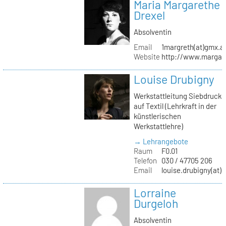
Maria Margarethe
Drexel
Absolventin
Email
1margreth(at)gmx.a
Website
http://www.margare
Louise Drubigny
Werkstattleitung Siebdruck
auf Textil (Lehrkraft in der
künstlerischen
Werkstattlehre)
→ Lehrangebote
Raum
F0.01
Telefon
030 / 47705 206
Email
louise.drubigny(at)k
Lorraine
Durgeloh
Absolventin