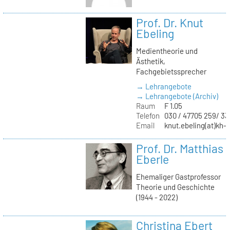
Prof. Dr. Knut
Ebeling
Medientheorie und
Ästhetik,
Fachgebietssprecher
→ Lehrangebote
→ Lehrangebote (Archiv)
Raum
F 1.05
Telefon
030 / 47705 259/ 33
Email
knut.ebeling(at)kh-b
Prof. Dr. Matthias
Eberle
Ehemaliger Gastprofessor
Theorie und Geschichte
(1944 - 2022)
Christina Ebert