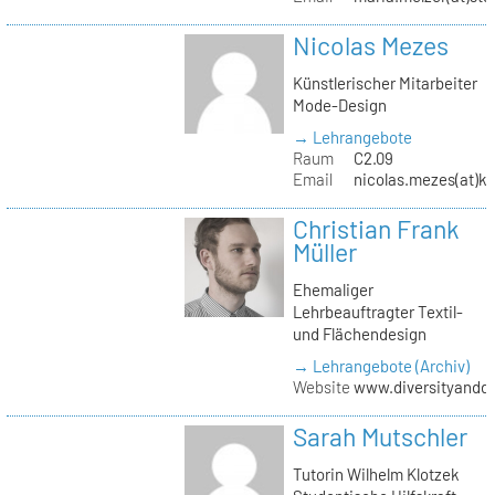
Nicolas Mezes
Künstlerischer Mitarbeiter
Mode-Design
→ Lehrangebote
Raum
C2.09
Email
nicolas.mezes(at)kh
Christian Frank
Müller
Ehemaliger
Lehrbeauftragter Textil-
und Flächendesign
→ Lehrangebote (Archiv)
Website
www.diversityandde
Sarah Mutschler
Tutorin Wilhelm Klotzek