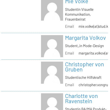
Mie Volke
Studentin Visuelle
Kommunikation,
Frauenbeirat
Email
mie.volke(at)stud.kh
Margarita Volkov
Student_in Mode-Design
Email
margarita.volkov(at)
Christopher von
Gruben
Studentische Hilfskraft
Email
christopher.vongrub
Charlotte von
Ravenstein
Studentin BA/MA Produkt-