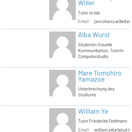
Willer
Tutor re:lab
Email
jancoharry.willer(at
Alba Wurst
Studentin Visuelle
Kommunikation, Tutorin
Computerstudio
Mare Tomohiro
Yamazoe
Unterbrechung des
Studiums
William Ye
Tutor Friederike Feldmann
Email
william.ye(at)stud.k