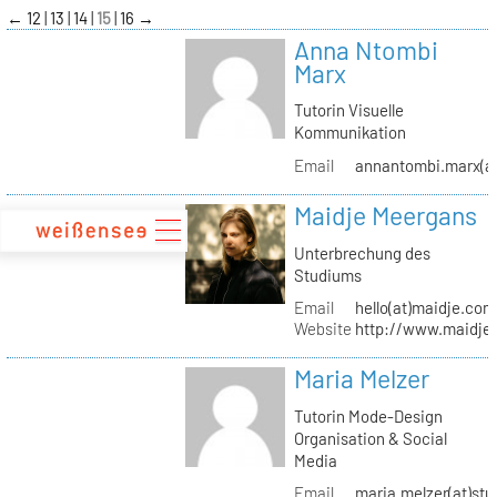
zum
←
12
13
14
15
16
→
Inhalt
Anna Ntombi
Marx
Tutorin Visuelle
Kommunikation
Email
annantombi.marx(at
Maidje Meergans
Unterbrechung des
Studiums
Email
hello(at)maidje.com
Website
http://www.maidje
Maria Melzer
Tutorin Mode-Design
Organisation & Social
Media
Email
maria.melzer(at)stu