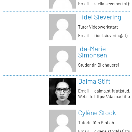
Email
stella.severson(at)s
Fidel Sievering
Tutor Videowerkstatt
Email
fidel.sievering(at)s
Ida-Marie
Simonsen
Studentin Bildhauerei
Dalma Stift
Email
dalma.stift(at)stud.
Website
https://dalmastift.
Cylène Stock
Tutorin fürs BioLab
Email
cylene.stock(at)stud