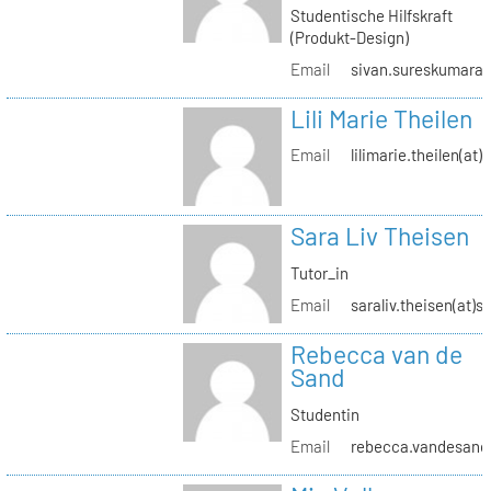
Studentische Hilfskraft
(Produkt-Design)
Email
sivan.sureskumaran(
Lili Marie Theilen
Email
lilimarie.theilen(at)
Sara Liv Theisen
Tutor_in
Email
saraliv.theisen(at)s
Rebecca van de
Sand
Studentin
Email
rebecca.vandesand(