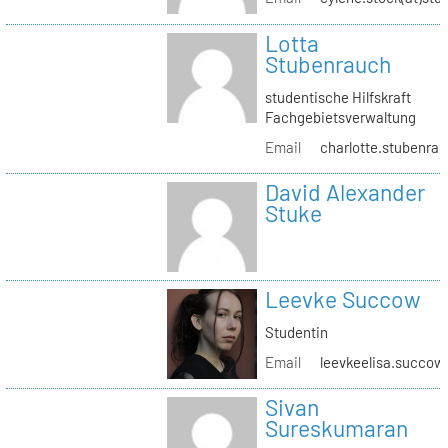
Lotta
Stubenrauch
studentische Hilfskraft
Fachgebietsverwaltung
Email
charlotte.stubenrau
David Alexander
Stuke
Leevke Succow
Studentin
Email
leevkeelisa.succow
Sivan
Sureskumaran