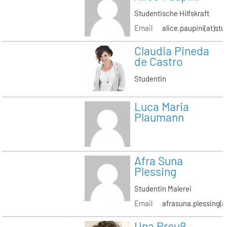
Studentische Hilfskraft
Email
alice.paupini(at)stu
Claudia Pineda
de Castro
Studentin
Luca Maria
Plaumann
Afra Suna
Plessing
Studentin Malerei
Email
afrasuna.plessing(a
Una Preuß