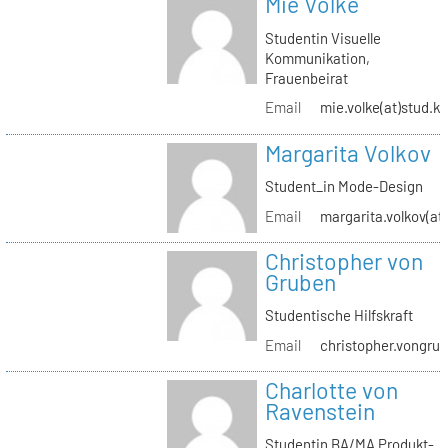
Mie Volke
Studentin Visuelle
Kommunikation,
Frauenbeirat
Email
mie.volke(at)stud.kh
Margarita Volkov
Student_in Mode-Design
Email
margarita.volkov(at)
Christopher von
Gruben
Studentische Hilfskraft
Email
christopher.vongrub
Charlotte von
Ravenstein
Studentin BA/MA Produkt-