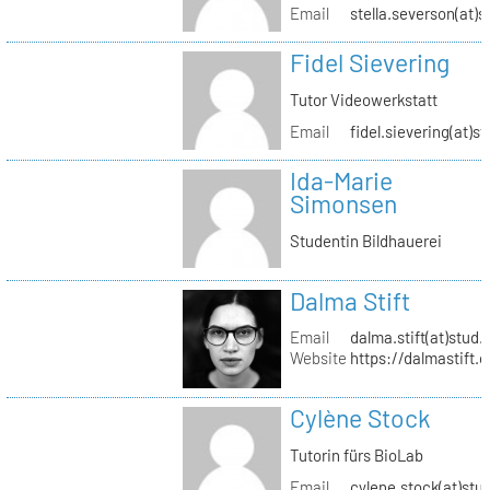
Email
stella.severson(at)s
Fidel Sievering
Tutor Videowerkstatt
Email
fidel.sievering(at)s
Ida-Marie
Simonsen
Studentin Bildhauerei
Dalma Stift
Email
dalma.stift(at)stud.
Website
https://dalmastift.
Cylène Stock
Tutorin fürs BioLab
Email
cylene.stock(at)stud