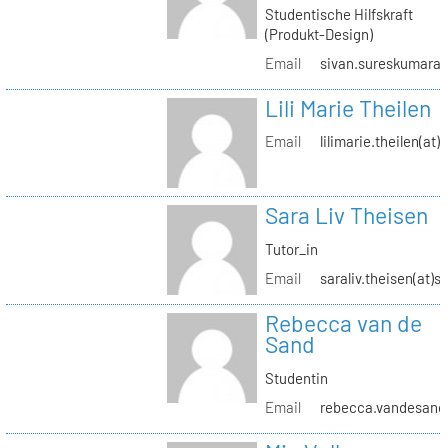
Studentische Hilfskraft
(Produkt-Design)
Email
sivan.sureskumaran(
Lili Marie Theilen
Email
lilimarie.theilen(at)
Sara Liv Theisen
Tutor_in
Email
saraliv.theisen(at)s
Rebecca van de
Sand
Studentin
Email
rebecca.vandesand(