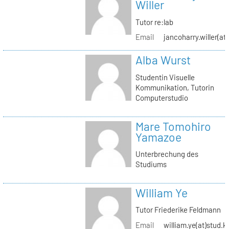
Willer
Tutor re:lab
Email
jancoharry.willer(at
Alba Wurst
Studentin Visuelle
Kommunikation, Tutorin
Computerstudio
Mare Tomohiro
Yamazoe
Unterbrechung des
Studiums
William Ye
Tutor Friederike Feldmann
Email
william.ye(at)stud.k