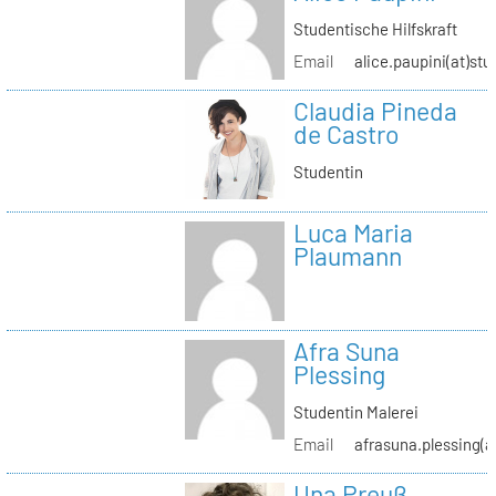
Studentische Hilfskraft
Email
alice.paupini(at)stu
Claudia Pineda
de Castro
Studentin
Luca Maria
Plaumann
Afra Suna
Plessing
Studentin Malerei
Email
afrasuna.plessing(a
Una Preuß