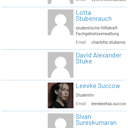
Lotta
Stubenrauch
studentische Hilfskraft
Fachgebietsverwaltung
Email
charlotte.stubenrau
David Alexander
Stuke
Leevke Succow
Studentin
Email
leevkeelisa.succow
Sivan
Sureskumaran