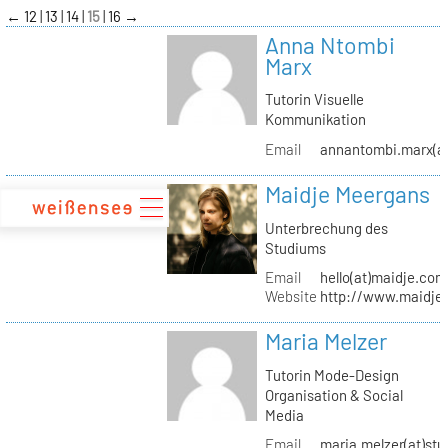
zum
←
12
13
14
15
16
→
Inhalt
Anna Ntombi
Marx
Tutorin Visuelle
Kommunikation
Email
annantombi.marx(at
Maidje Meergans
Unterbrechung des
Studiums
Email
hello(at)maidje.com
Website
http://www.maidje
Maria Melzer
Tutorin Mode-Design
Organisation & Social
Media
Email
maria.melzer(at)stu