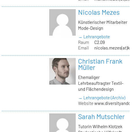
Nicolas Mezes
Künstlerischer Mitarbeiter
Mode-Design
→ Lehrangebote
Raum
C2.09
Email
nicolas.mezes(at)kh
Christian Frank
Müller
Ehemaliger
Lehrbeauftragter Textil-
und Flächendesign
→ Lehrangebote (Archiv)
Website
www.diversityandde
Sarah Mutschler
Tutorin Wilhelm Klotzek