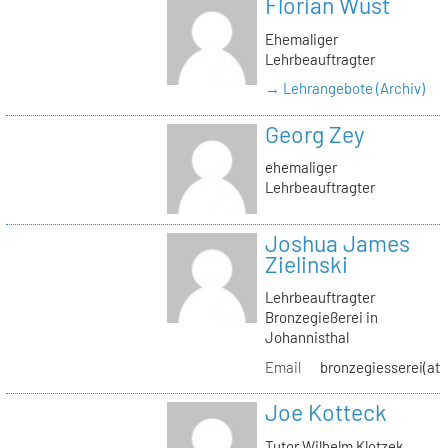
Florian Wüst
Ehemaliger
Lehrbeauftragter
→ Lehrangebote (Archiv)
Georg Zey
ehemaliger
Lehrbeauftragter
Joshua James
Zielinski
Lehrbeauftragter
Bronzegießerei in
Johannisthal
Email
bronzegiesserei(at)
Joe Kotteck
Tutor Wilhelm Klotzek