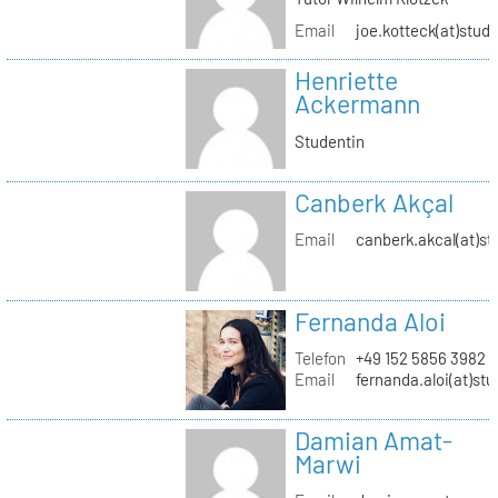
Email
joe.kotteck(at)stud.
Henriette
Ackermann
Studentin
Canberk Akçal
Email
canberk.akcal(at)st
Fernanda Aloi
Telefon
+49 152 5856 3982
Email
fernanda.aloi(at)stu
Damian Amat-
Marwi