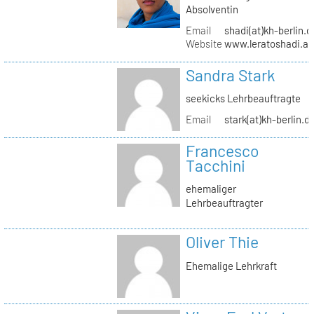
Absolventin
Email
shadi(at)kh-berlin.d
Website
www.leratoshadi.ar
Sandra Stark
seekicks Lehrbeauftragte
Email
stark(at)kh-berlin.d
Francesco
Tacchini
ehemaliger
Lehrbeauftragter
Oliver Thie
Ehemalige Lehrkraft