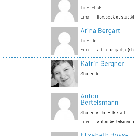
Tutor eLab
Email
lion.beck(at)stud.kh
Arina Bergart
Tutor_in
Email
arina.bergart(at)stu
Katrin Bergner
Studentin
Anton
Bertelsmann
Studentische Hilfskraft
Email
anton.bertelsmann(a
Elisabeth Bosse