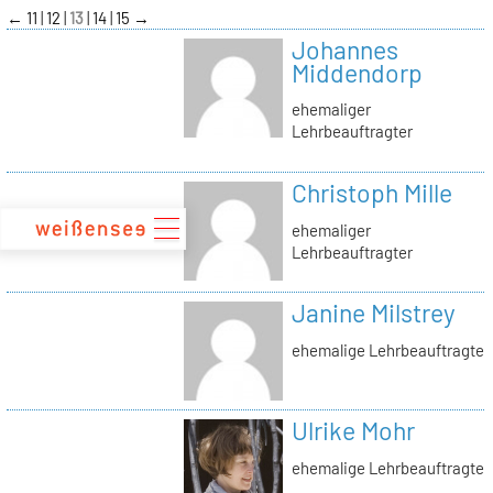
zum
←
11
12
13
14
15
→
Inhalt
Johannes
Middendorp
ehemaliger
Lehrbeauftragter
Christoph Mille
ehemaliger
Lehrbeauftragter
Janine Milstrey
ehemalige Lehrbeauftragte
Ulrike Mohr
ehemalige Lehrbeauftragte