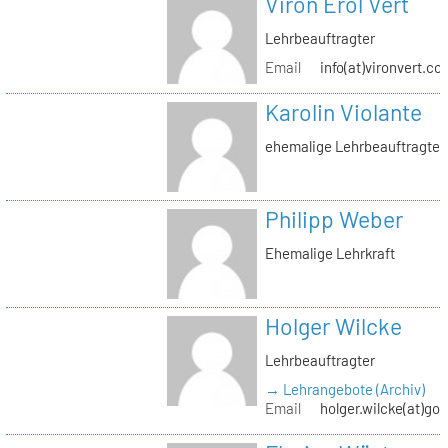
Viron Erol Vert
Lehrbeauftragter
Email
info(at)vironvert.co
Karolin Violante
ehemalige Lehrbeauftragte
Philipp Weber
Ehemalige Lehrkraft
Holger Wilcke
Lehrbeauftragter
→ Lehrangebote (Archiv)
Email
holger.wilcke(at)go