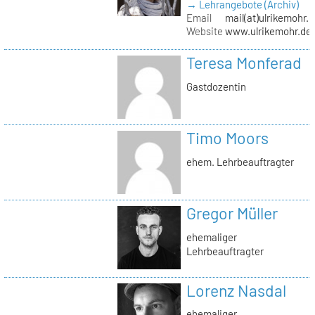
→ Lehrangebote (Archiv)
Email
mail(at)ulrikemohr.
Website
www.ulrikemohr.de
Teresa Monferad
Gastdozentin
Timo Moors
ehem. Lehrbeauftragter
Gregor Müller
ehemaliger
Lehrbeauftragter
Lorenz Nasdal
ehemaliger