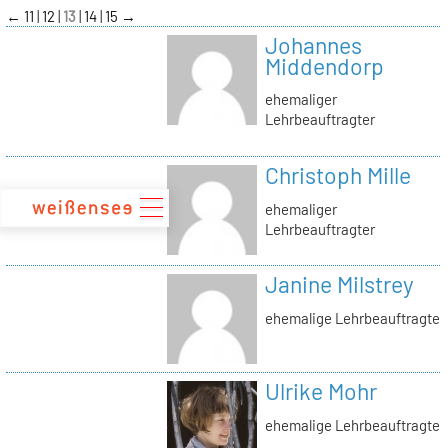
zum
←
11
12
13
14
15
→
Inhalt
Johannes
Middendorp
ehemaliger
Lehrbeauftragter
Christoph Mille
ehemaliger
Lehrbeauftragter
Janine Milstrey
ehemalige Lehrbeauftragte
Ulrike Mohr
ehemalige Lehrbeauftragte