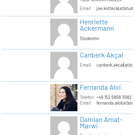
Email
joe.kotteck(at)stud.
Henriette
Ackermann
Studentin
Canberk Akçal
Email
canberk.akcal(at)st
Fernanda Aloi
Telefon
+49 152 5856 3982
Email
fernanda.aloi(at)stu
Damian Amat-
Marwi