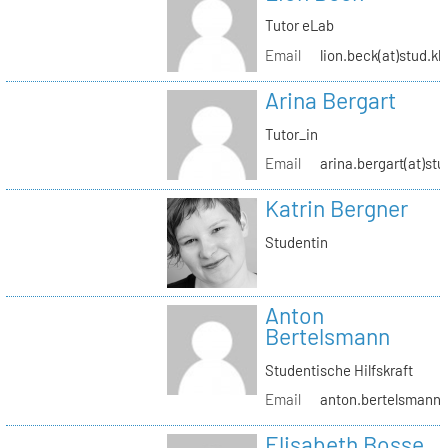
Tutor eLab
Email
lion.beck(at)stud.kh
Arina Bergart
Tutor_in
Email
arina.bergart(at)stu
Katrin Bergner
Studentin
Anton
Bertelsmann
Studentische Hilfskraft
Email
anton.bertelsmann(a
Elisabeth Bosse