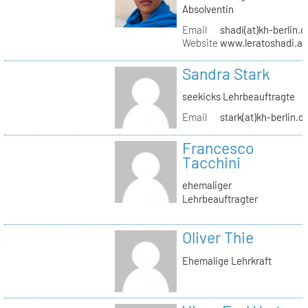
Absolventin
Email
shadi(at)kh-berlin.d
Website
www.leratoshadi.ar
Sandra Stark
seekicks Lehrbeauftragte
Email
stark(at)kh-berlin.d
Francesco
Tacchini
ehemaliger
Lehrbeauftragter
Oliver Thie
Ehemalige Lehrkraft