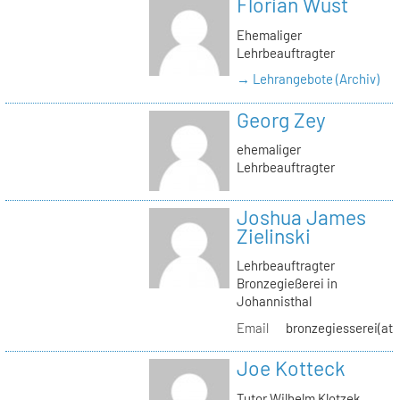
Florian Wüst
Ehemaliger
Lehrbeauftragter
→ Lehrangebote (Archiv)
Georg Zey
ehemaliger
Lehrbeauftragter
Joshua James
Zielinski
Lehrbeauftragter
Bronzegießerei in
Johannisthal
Email
bronzegiesserei(at)
Joe Kotteck
Tutor Wilhelm Klotzek