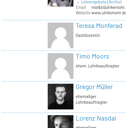
→ Lehrangebote (Archiv)
Email
mail(at)ulrikemohr.
Website
www.ulrikemohr.de
Teresa Monferad
Gastdozentin
Timo Moors
ehem. Lehrbeauftragter
Gregor Müller
ehemaliger
Lehrbeauftragter
Lorenz Nasdal
ehemaliger