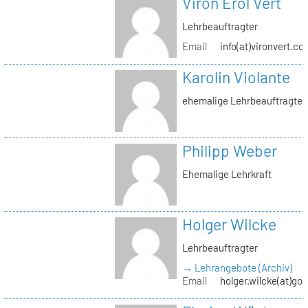
Viron Erol Vert
Lehrbeauftragter
Email
info(at)vironvert.co
Karolin Violante
ehemalige Lehrbeauftragte
Philipp Weber
Ehemalige Lehrkraft
Holger Wilcke
Lehrbeauftragter
→ Lehrangebote (Archiv)
Email
holger.wilcke(at)go