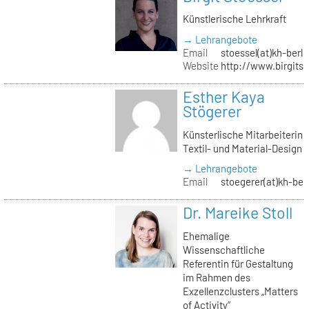
Künstlerische Lehrkraft
→ Lehrangebote
Email
stoessel(at)kh-berli
Website
http://www.birgitst
Esther Kaya
Stögerer
Künsterlische Mitarbeiterin
Textil- und Material-Design
→ Lehrangebote
Email
stoegerer(at)kh-ber
Dr. Mareike Stoll
Ehemalige
Wissenschaftliche
Referentin für Gestaltung
im Rahmen des
Exzellenzclusters „Matters
of Activity“