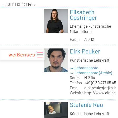
zum
←
10
11
12
13
14
→
Inhalt
Elisabeth
Oestringer
Ehemalige künstlerische
Mitarbeiterin
Raum
A 0.12
Dirk Peuker
Künstlerische Lehrkraft
→ Lehrangebote
→ Lehrangebote (Archiv)
Raum
M 2.04
Telefon
+49 (0)30 477 05 45
Email
dirk.peuker(at)kh-be
Website
http://www.dirkpeu
Stefanie Rau
Künstlerische Lehrkraft