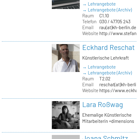
→ Lehrangebote
→ Lehrangebote (Archiv)
Raum
C1.10
Telefon
030 / 47705 243
Email
rau(at)kh-berlin.de
Website
http://www.stefani
Eckhard Reschat
Künstlerische Lehrkraft
→ Lehrangebote
→ Lehrangebote (Archiv)
Raum
T2.02
Email
reschat(at)kh-berlin
Website
https://www.eckhar
Lara Roßwag
Ehemalige Künstlerische
Mitarbeiterin +dimensions
Joana Schmitz