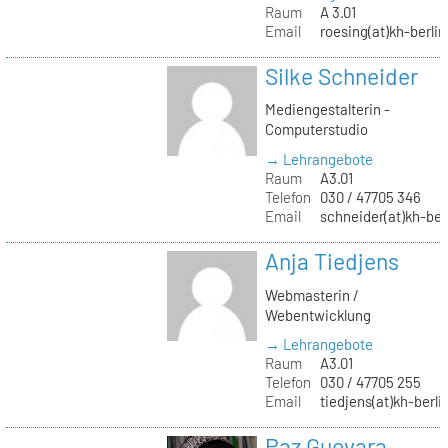
Raum
A 3.01
Email
roesing(at)kh-berlin
Silke Schneider
Mediengestalterin -
Computerstudio
→ Lehrangebote
Raum
A3.01
Telefon
030 / 47705 346
Email
schneider(at)kh-ber
Anja Tiedjens
Webmasterin /
Webentwicklung
→ Lehrangebote
Raum
A3.01
Telefon
030 / 47705 255
Email
tiedjens(at)kh-berli
Paz Guevara