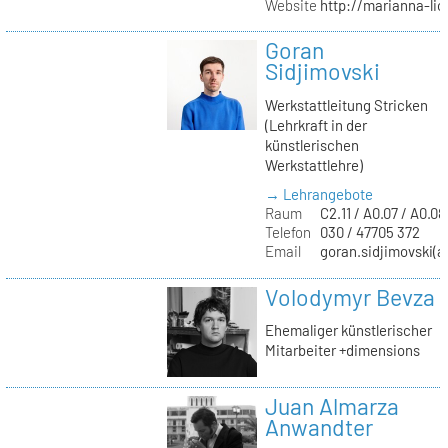
Website
http://marianna-lio
Goran
Sidjimovski
Werkstattleitung Stricken
(Lehrkraft in der
künstlerischen
Werkstattlehre)
→ Lehrangebote
Raum
C2.11 / A0.07 / A0.08
Telefon
030 / 47705 372
Email
goran.sidjimovski(at
Volodymyr Bevza
Ehemaliger künstlerischer
Mitarbeiter +dimensions
Juan Almarza
Anwandter