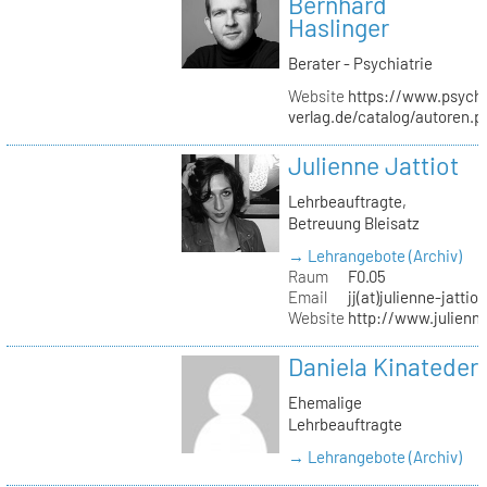
Bernhard
Haslinger
Berater - Psychiatrie
Website
https://www.psycho
verlag.de/catalog/autoren.
Julienne Jattiot
Lehrbeauftragte,
Betreuung Bleisatz
→ Lehrangebote (Archiv)
Raum
F0.05
Email
jj(at)julienne-jattio
Website
http://www.julienne
Daniela Kinateder
Ehemalige
Lehrbeauftragte
→ Lehrangebote (Archiv)