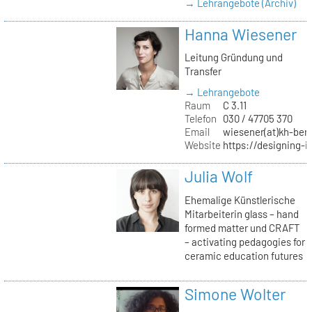
→ Lehrangebote (Archiv)
Hanna Wiesener
Leitung Gründung und
Transfer
→ Lehrangebote
Raum
C 3.11
Telefon
030 / 47705 370
Email
wiesener(at)kh-berl
Website
https://designing-i
Julia Wolf
Ehemalige Künstlerische
Mitarbeiterin glass – hand
formed matter und CRAFT
– activating pedagogies for
ceramic education futures
Simone Wolter