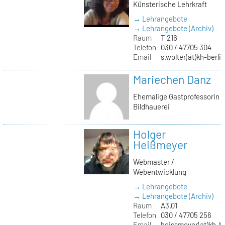
Künsterische Lehrkraft
→ Lehrangebote
→ Lehrangebote (Archiv)
Raum
T 216
Telefon
030 / 47705 304
Email
s.wolter(at)kh-berli
Mariechen Danz
Ehemalige Gastprofessorin
Bildhauerei
Holger
Heißmeyer
Webmaster /
Webentwicklung
→ Lehrangebote
→ Lehrangebote (Archiv)
Raum
A3.01
Telefon
030 / 47705 256
Email
heissmeyer(at)kh-be