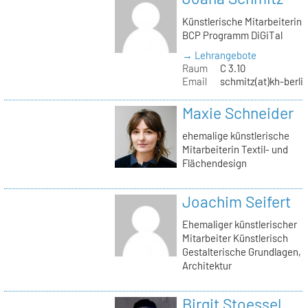
Künstlerische Mitarbeiterin
BCP Programm DiGiTal
→ Lehrangebote
Raum
C 3.10
Email
schmitz(at)kh-berli
Maxie Schneider
ehemalige künstlerische
Mitarbeiterin Textil- und
Flächendesign
Joachim Seifert
Ehemaliger künstlerischer
Mitarbeiter Künstlerisch
Gestalterische Grundlagen,
Architektur
Birgit Stoessel