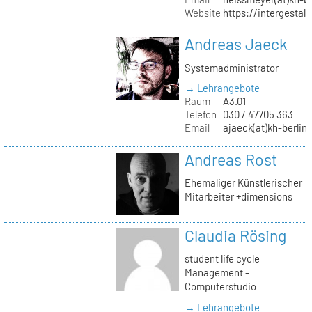
Website
https://intergestalt.
Andreas Jaeck
Systemadministrator
→ Lehrangebote
Raum
A3.01
Telefon
030 / 47705 363
Email
ajaeck(at)kh-berlin
Andreas Rost
Ehemaliger Künstlerischer
Mitarbeiter +dimensions
Claudia Rösing
student life cycle
Management -
Computerstudio
→ Lehrangebote