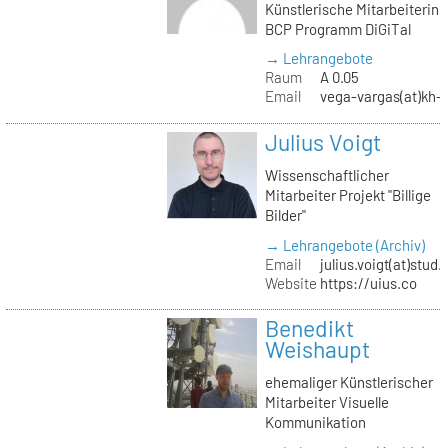
Künstlerische Mitarbeiterin
BCP Programm DiGiTal
→ Lehrangebote
Raum
A 0.05
Email
vega-vargas(at)kh-b
Julius Voigt
Wissenschaftlicher
Mitarbeiter Projekt "Billige
Bilder"
→ Lehrangebote (Archiv)
Email
julius.voigt(at)stud.
Website
https://uius.co
Benedikt
Weishaupt
ehemaliger Künstlerischer
Mitarbeiter Visuelle
Kommunikation