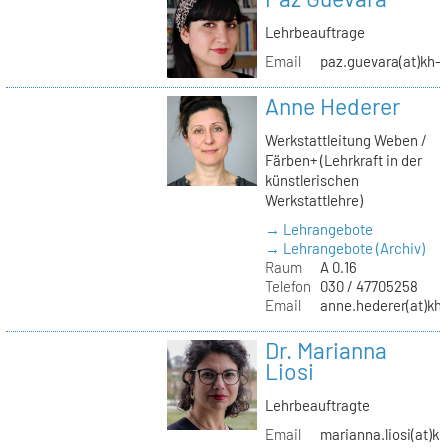
Lehrbeauftrage
Email
paz.guevara(at)kh-b
Anne Hederer
Werkstattleitung Weben /
Färben+ (Lehrkraft in der
künstlerischen
Werkstattlehre)
→ Lehrangebote
→ Lehrangebote (Archiv)
Raum
A 0.16
Telefon
030 / 47705258
Email
anne.hederer(at)kh-
Dr. Marianna
Liosi
Lehrbeauftragte
Email
marianna.liosi(at)kh