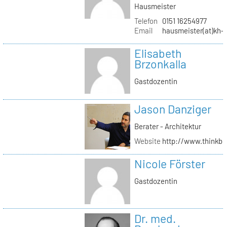
Hausmeister
Telefon
0151 16254977
Email
hausmeister(at)kh-b
Elisabeth
Brzonkalla
Gastdozentin
Jason Danziger
Berater - Architektur
Website
http://www.thinkbu
Nicole Förster
Gastdozentin
Dr. med.