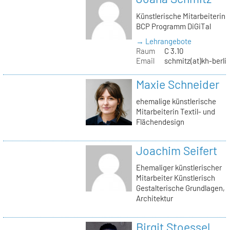
Künstlerische Mitarbeiterin
BCP Programm DiGiTal
→ Lehrangebote
Raum
C 3.10
Email
schmitz(at)kh-berli
Maxie Schneider
ehemalige künstlerische
Mitarbeiterin Textil- und
Flächendesign
Joachim Seifert
Ehemaliger künstlerischer
Mitarbeiter Künstlerisch
Gestalterische Grundlagen,
Architektur
Birgit Stoessel