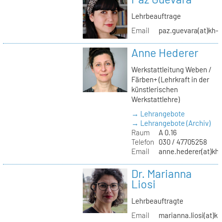
Lehrbeauftrage
Email
paz.guevara(at)kh-b
Anne Hederer
Werkstattleitung Weben /
Färben+ (Lehrkraft in der
künstlerischen
Werkstattlehre)
→ Lehrangebote
→ Lehrangebote (Archiv)
Raum
A 0.16
Telefon
030 / 47705258
Email
anne.hederer(at)kh-
Dr. Marianna
Liosi
Lehrbeauftragte
Email
marianna.liosi(at)kh