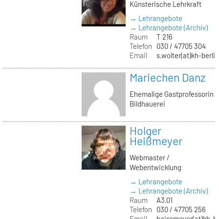
Künsterische Lehrkraft
→ Lehrangebote
→ Lehrangebote (Archiv)
Raum
T 216
Telefon
030 / 47705 304
Email
s.wolter(at)kh-berli
Mariechen Danz
Ehemalige Gastprofessorin
Bildhauerei
Holger
Heißmeyer
Webmaster /
Webentwicklung
→ Lehrangebote
→ Lehrangebote (Archiv)
Raum
A3.01
Telefon
030 / 47705 256
Email
heissmeyer(at)kh-be