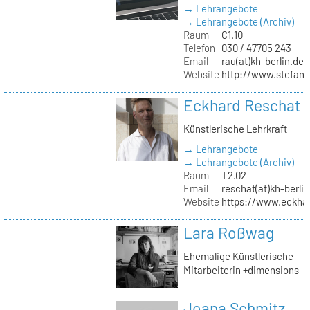
→ Lehrangebote
→ Lehrangebote (Archiv)
Raum
C1.10
Telefon
030 / 47705 243
Email
rau(at)kh-berlin.de
Website
http://www.stefani
Eckhard Reschat
Künstlerische Lehrkraft
→ Lehrangebote
→ Lehrangebote (Archiv)
Raum
T2.02
Email
reschat(at)kh-berlin
Website
https://www.eckhar
Lara Roßwag
Ehemalige Künstlerische
Mitarbeiterin +dimensions
Joana Schmitz