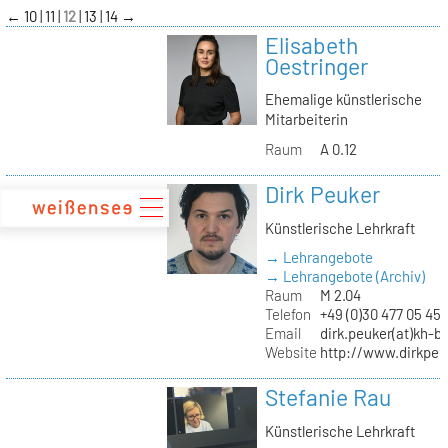
zum
←
10
11
12
13
14
→
Inhalt
Elisabeth
Oestringer
Ehemalige künstlerische
Mitarbeiterin
Raum
A 0.12
Dirk Peuker
Künstlerische Lehrkraft
→ Lehrangebote
→ Lehrangebote (Archiv)
Raum
M 2.04
Telefon
+49 (0)30 477 05 45
Email
dirk.peuker(at)kh-be
Website
http://www.dirkpeu
Stefanie Rau
Künstlerische Lehrkraft