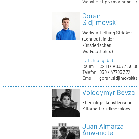
Website
http://marianna-lio
Goran
Sidjimovski
Werkstattleitung Stricken
(Lehrkraft in der
künstlerischen
Werkstattlehre)
→ Lehrangebote
Raum
C2.11 / A0.07 / A0.08
Telefon
030 / 47705 372
Email
goran.sidjimovski(at
Volodymyr Bevza
Ehemaliger künstlerischer
Mitarbeiter +dimensions
Juan Almarza
Anwandter