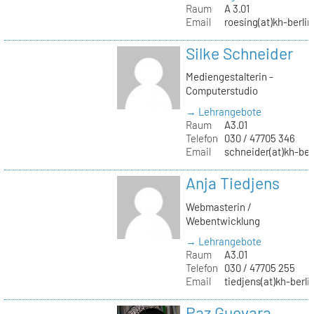
Raum
A 3.01
Email
roesing(at)kh-berlin
Silke Schneider
Mediengestalterin -
Computerstudio
→ Lehrangebote
Raum
A3.01
Telefon
030 / 47705 346
Email
schneider(at)kh-ber
Anja Tiedjens
Webmasterin /
Webentwicklung
→ Lehrangebote
Raum
A3.01
Telefon
030 / 47705 255
Email
tiedjens(at)kh-berli
Paz Guevara