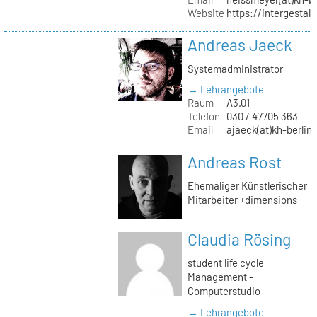
Website
https://intergestalt.
Andreas Jaeck
Systemadministrator
→ Lehrangebote
Raum
A3.01
Telefon
030 / 47705 363
Email
ajaeck(at)kh-berlin
Andreas Rost
Ehemaliger Künstlerischer
Mitarbeiter +dimensions
Claudia Rösing
student life cycle
Management -
Computerstudio
→ Lehrangebote