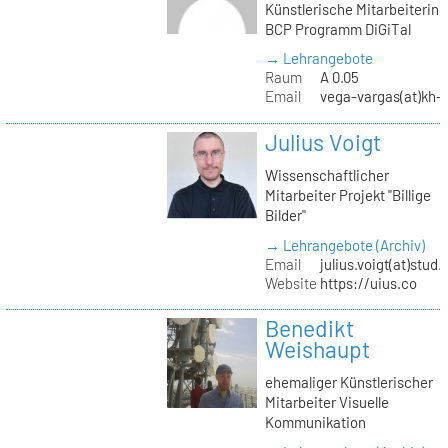
Künstlerische Mitarbeiterin
BCP Programm DiGiTal
→ Lehrangebote
Raum
A 0.05
Email
vega-vargas(at)kh-b
Julius Voigt
Wissenschaftlicher
Mitarbeiter Projekt "Billige
Bilder"
→ Lehrangebote (Archiv)
Email
julius.voigt(at)stud.
Website
https://uius.co
Benedikt
Weishaupt
ehemaliger Künstlerischer
Mitarbeiter Visuelle
Kommunikation