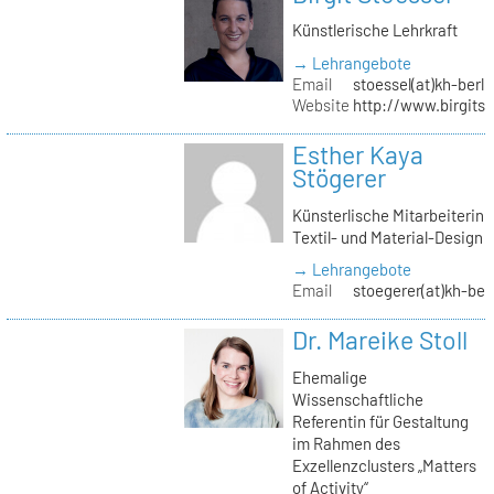
Künstlerische Lehrkraft
→ Lehrangebote
Email
stoessel(at)kh-berli
Website
http://www.birgitst
Esther Kaya
Stögerer
Künsterlische Mitarbeiterin
Textil- und Material-Design
→ Lehrangebote
Email
stoegerer(at)kh-ber
Dr. Mareike Stoll
Ehemalige
Wissenschaftliche
Referentin für Gestaltung
im Rahmen des
Exzellenzclusters „Matters
of Activity“