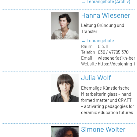
→ Lehrangebote (Archiv)
Hanna Wiesener
Leitung Gründung und
Transfer
→ Lehrangebote
Raum
C 3.11
Telefon
030 / 47705 370
Email
wiesener(at)kh-berl
Website
https://designing-i
Julia Wolf
Ehemalige Künstlerische
Mitarbeiterin glass – hand
formed matter und CRAFT
– activating pedagogies for
ceramic education futures
Simone Wolter