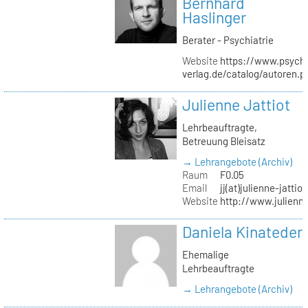
Bernhard
Haslinger
Berater - Psychiatrie
Website
https://www.psycho
verlag.de/catalog/autoren.
Julienne Jattiot
Lehrbeauftragte,
Betreuung Bleisatz
→ Lehrangebote (Archiv)
Raum
F0.05
Email
jj(at)julienne-jattio
Website
http://www.julienne
Daniela Kinateder
Ehemalige
Lehrbeauftragte
→ Lehrangebote (Archiv)