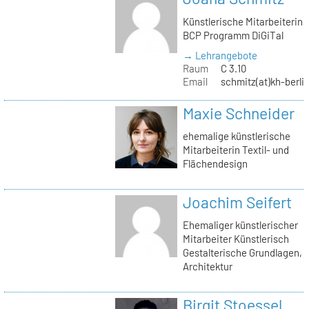
Künstlerische Mitarbeiterin
BCP Programm DiGiTal
→ Lehrangebote
Raum
C 3.10
Email
schmitz(at)kh-berli
Maxie Schneider
ehemalige künstlerische
Mitarbeiterin Textil- und
Flächendesign
Joachim Seifert
Ehemaliger künstlerischer
Mitarbeiter Künstlerisch
Gestalterische Grundlagen,
Architektur
Birgit Stoessel