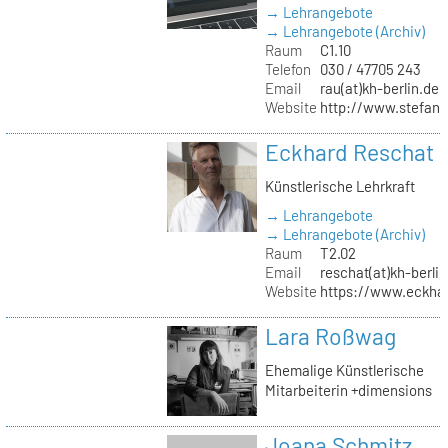
→ Lehrangebote
→ Lehrangebote (Archiv)
Raum
C1.10
Telefon
030 / 47705 243
Email
rau(at)kh-berlin.de
Website
http://www.stefani
Eckhard Reschat
Künstlerische Lehrkraft
→ Lehrangebote
→ Lehrangebote (Archiv)
Raum
T2.02
Email
reschat(at)kh-berlin
Website
https://www.eckhar
Lara Roßwag
Ehemalige Künstlerische
Mitarbeiterin +dimensions
Joana Schmitz