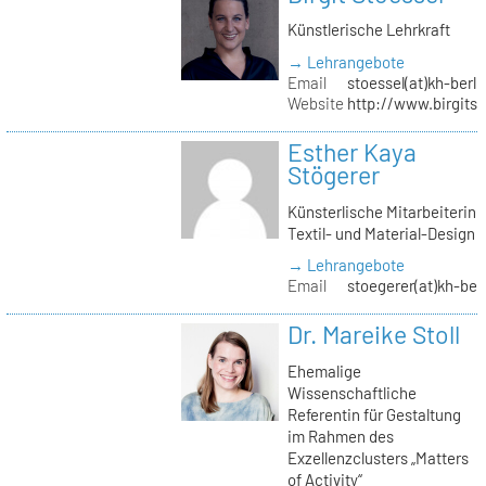
Künstlerische Lehrkraft
→ Lehrangebote
Email
stoessel(at)kh-berli
Website
http://www.birgitst
Esther Kaya
Stögerer
Künsterlische Mitarbeiterin
Textil- und Material-Design
→ Lehrangebote
Email
stoegerer(at)kh-ber
Dr. Mareike Stoll
Ehemalige
Wissenschaftliche
Referentin für Gestaltung
im Rahmen des
Exzellenzclusters „Matters
of Activity“