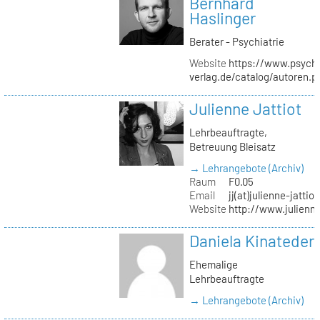
Bernhard
Haslinger
Berater - Psychiatrie
Website
https://www.psycho
verlag.de/catalog/autoren.
Julienne Jattiot
Lehrbeauftragte,
Betreuung Bleisatz
→ Lehrangebote (Archiv)
Raum
F0.05
Email
jj(at)julienne-jattio
Website
http://www.julienne
Daniela Kinateder
Ehemalige
Lehrbeauftragte
→ Lehrangebote (Archiv)