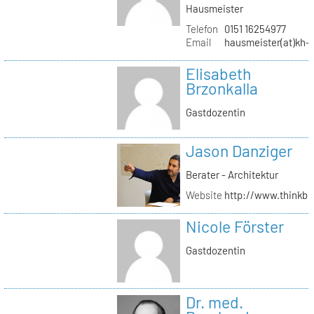
Hausmeister
Telefon
0151 16254977
Email
hausmeister(at)kh-b
Elisabeth
Brzonkalla
Gastdozentin
Jason Danziger
Berater - Architektur
Website
http://www.thinkbu
Nicole Förster
Gastdozentin
Dr. med.