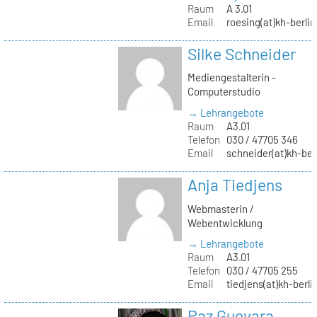
Raum
A 3.01
Email
roesing(at)kh-berlin
Silke Schneider
Mediengestalterin -
Computerstudio
→ Lehrangebote
Raum
A3.01
Telefon
030 / 47705 346
Email
schneider(at)kh-ber
Anja Tiedjens
Webmasterin /
Webentwicklung
→ Lehrangebote
Raum
A3.01
Telefon
030 / 47705 255
Email
tiedjens(at)kh-berli
Paz Guevara