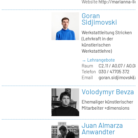
Website
http://marianna-lio
Goran
Sidjimovski
Werkstattleitung Stricken
(Lehrkraft in der
künstlerischen
Werkstattlehre)
→ Lehrangebote
Raum
C2.11 / A0.07 / A0.08
Telefon
030 / 47705 372
Email
goran.sidjimovski(at
Volodymyr Bevza
Ehemaliger künstlerischer
Mitarbeiter +dimensions
Juan Almarza
Anwandter