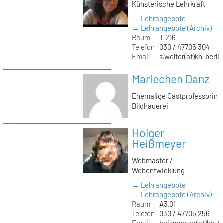
Künsterische Lehrkraft
→ Lehrangebote
→ Lehrangebote (Archiv)
Raum
T 216
Telefon
030 / 47705 304
Email
s.wolter(at)kh-berli
Mariechen Danz
Ehemalige Gastprofessorin
Bildhauerei
Holger
Heißmeyer
Webmaster /
Webentwicklung
→ Lehrangebote
→ Lehrangebote (Archiv)
Raum
A3.01
Telefon
030 / 47705 256
Email
heissmeyer(at)kh-be