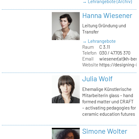
→ Lehrangebote (Archiv)
Hanna Wiesener
Leitung Gründung und
Transfer
→ Lehrangebote
Raum
C 3.11
Telefon
030 / 47705 370
Email
wiesener(at)kh-berl
Website
https://designing-i
Julia Wolf
Ehemalige Künstlerische
Mitarbeiterin glass – hand
formed matter und CRAFT
– activating pedagogies for
ceramic education futures
Simone Wolter