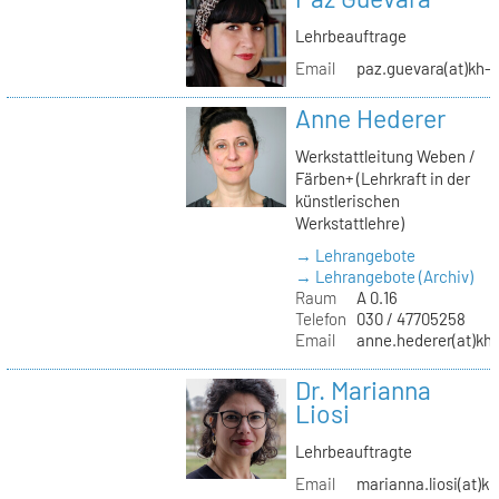
Lehrbeauftrage
Email
paz.guevara(at)kh-b
Anne Hederer
Werkstattleitung Weben /
Färben+ (Lehrkraft in der
künstlerischen
Werkstattlehre)
→ Lehrangebote
→ Lehrangebote (Archiv)
Raum
A 0.16
Telefon
030 / 47705258
Email
anne.hederer(at)kh-
Dr. Marianna
Liosi
Lehrbeauftragte
Email
marianna.liosi(at)kh