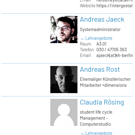
Website
https://intergestalt.
Andreas Jaeck
Systemadministrator
→ Lehrangebote
Raum
A3.01
Telefon
030 / 47705 363
Email
ajaeck(at)kh-berlin
Andreas Rost
Ehemaliger Künstlerischer
Mitarbeiter +dimensions
Claudia Rösing
student life cycle
Management -
Computerstudio
→ Lehrangebote