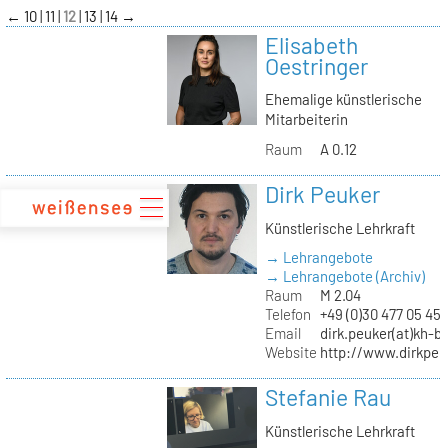
zum
←
10
11
12
13
14
→
Inhalt
Elisabeth
Oestringer
Ehemalige künstlerische
Mitarbeiterin
Raum
A 0.12
Dirk Peuker
Künstlerische Lehrkraft
→ Lehrangebote
→ Lehrangebote (Archiv)
Raum
M 2.04
Telefon
+49 (0)30 477 05 45
Email
dirk.peuker(at)kh-be
Website
http://www.dirkpeu
Stefanie Rau
Künstlerische Lehrkraft