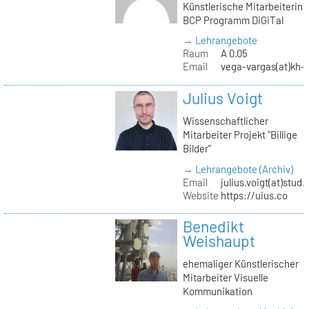
Künstlerische Mitarbeiterin
BCP Programm DiGiTal
→ Lehrangebote
Raum
A 0.05
Email
vega-vargas(at)kh-b
Julius Voigt
Wissenschaftlicher
Mitarbeiter Projekt "Billige
Bilder"
→ Lehrangebote (Archiv)
Email
julius.voigt(at)stud.
Website
https://uius.co
Benedikt
Weishaupt
ehemaliger Künstlerischer
Mitarbeiter Visuelle
Kommunikation