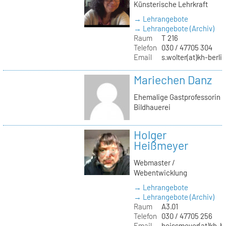
Künsterische Lehrkraft
→ Lehrangebote
→ Lehrangebote (Archiv)
Raum
T 216
Telefon
030 / 47705 304
Email
s.wolter(at)kh-berli
Mariechen Danz
Ehemalige Gastprofessorin
Bildhauerei
Holger
Heißmeyer
Webmaster /
Webentwicklung
→ Lehrangebote
→ Lehrangebote (Archiv)
Raum
A3.01
Telefon
030 / 47705 256
Email
heissmeyer(at)kh-be