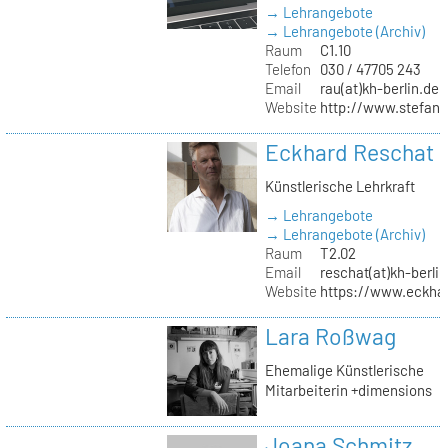
→ Lehrangebote
→ Lehrangebote (Archiv)
Raum
C1.10
Telefon
030 / 47705 243
Email
rau(at)kh-berlin.de
Website
http://www.stefani
Eckhard Reschat
Künstlerische Lehrkraft
→ Lehrangebote
→ Lehrangebote (Archiv)
Raum
T2.02
Email
reschat(at)kh-berlin
Website
https://www.eckhar
Lara Roßwag
Ehemalige Künstlerische
Mitarbeiterin +dimensions
Joana Schmitz