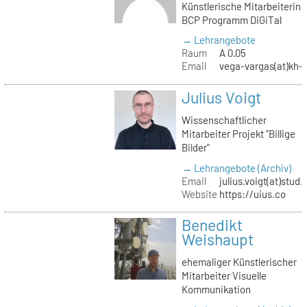
Künstlerische Mitarbeiterin
BCP Programm DiGiTal
→ Lehrangebote
Raum
A 0.05
Email
vega-vargas(at)kh-b
Julius Voigt
Wissenschaftlicher
Mitarbeiter Projekt "Billige
Bilder"
→ Lehrangebote (Archiv)
Email
julius.voigt(at)stud.
Website
https://uius.co
Benedikt
Weishaupt
ehemaliger Künstlerischer
Mitarbeiter Visuelle
Kommunikation