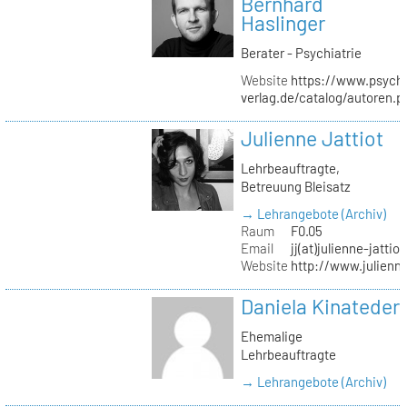
Bernhard
Haslinger
Berater - Psychiatrie
Website
https://www.psycho
verlag.de/catalog/autoren.
Julienne Jattiot
Lehrbeauftragte,
Betreuung Bleisatz
→ Lehrangebote (Archiv)
Raum
F0.05
Email
jj(at)julienne-jattio
Website
http://www.julienne
Daniela Kinateder
Ehemalige
Lehrbeauftragte
→ Lehrangebote (Archiv)