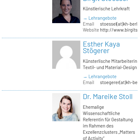
Künstlerische Lehrkraft
→ Lehrangebote
Email
stoessel(at)kh-berli
Website
http://www.birgitst
Esther Kaya
Stögerer
Künsterlische Mitarbeiterin
Textil- und Material-Design
→ Lehrangebote
Email
stoegerer(at)kh-ber
Dr. Mareike Stoll
Ehemalige
Wissenschaftliche
Referentin für Gestaltung
im Rahmen des
Exzellenzclusters „Matters
of Activity“