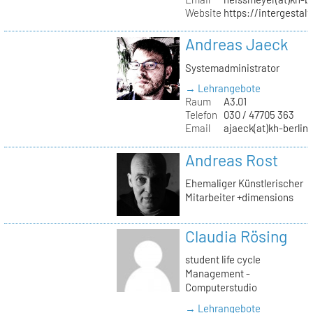
Website
https://intergestalt.
Andreas Jaeck
Systemadministrator
→ Lehrangebote
Raum
A3.01
Telefon
030 / 47705 363
Email
ajaeck(at)kh-berlin
Andreas Rost
Ehemaliger Künstlerischer
Mitarbeiter +dimensions
Claudia Rösing
student life cycle
Management -
Computerstudio
→ Lehrangebote