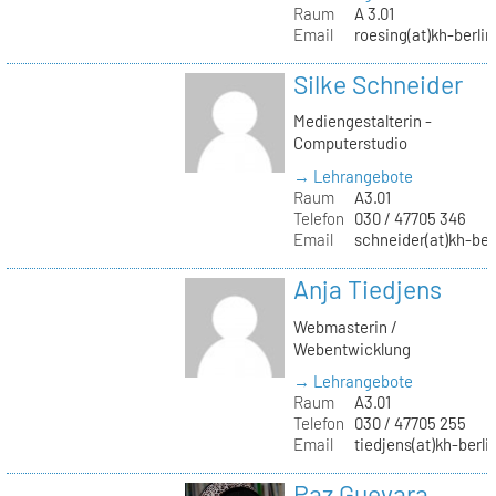
Raum
A 3.01
Email
roesing(at)kh-berlin
Silke Schneider
Mediengestalterin -
Computerstudio
→ Lehrangebote
Raum
A3.01
Telefon
030 / 47705 346
Email
schneider(at)kh-ber
Anja Tiedjens
Webmasterin /
Webentwicklung
→ Lehrangebote
Raum
A3.01
Telefon
030 / 47705 255
Email
tiedjens(at)kh-berli
Paz Guevara