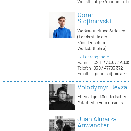
Website
http://marianna-lio
Goran
Sidjimovski
Werkstattleitung Stricken
(Lehrkraft in der
künstlerischen
Werkstattlehre)
→ Lehrangebote
Raum
C2.11 / A0.07 / A0.08
Telefon
030 / 47705 372
Email
goran.sidjimovski(at
Volodymyr Bevza
Ehemaliger künstlerischer
Mitarbeiter +dimensions
Juan Almarza
Anwandter