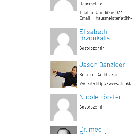
Hausmeister
Telefon
0151 16254977
Email
hausmeister(at)kh-b
Elisabeth
Brzonkalla
Gastdozentin
Jason Danziger
Berater - Architektur
Website
http://www.thinkbu
Nicole Förster
Gastdozentin
Dr. med.