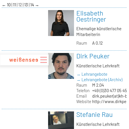
zum
←
10
11
12
13
14
→
Inhalt
Elisabeth
Oestringer
Ehemalige künstlerische
Mitarbeiterin
Raum
A 0.12
Dirk Peuker
Künstlerische Lehrkraft
→ Lehrangebote
→ Lehrangebote (Archiv)
Raum
M 2.04
Telefon
+49 (0)30 477 05 45
Email
dirk.peuker(at)kh-be
Website
http://www.dirkpeu
Stefanie Rau
Künstlerische Lehrkraft