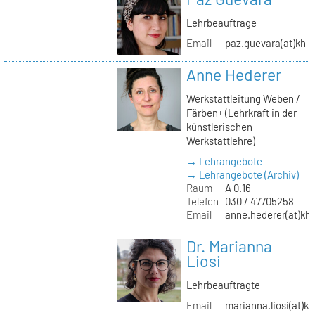
Lehrbeauftrage
Email
paz.guevara(at)kh-b
Anne Hederer
Werkstattleitung Weben /
Färben+ (Lehrkraft in der
künstlerischen
Werkstattlehre)
→ Lehrangebote
→ Lehrangebote (Archiv)
Raum
A 0.16
Telefon
030 / 47705258
Email
anne.hederer(at)kh-
Dr. Marianna
Liosi
Lehrbeauftragte
Email
marianna.liosi(at)kh