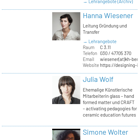
→ Lehrangebote (Archiv)
Hanna Wiesener
Leitung Gründung und
Transfer
→ Lehrangebote
Raum
C 3.11
Telefon
030 / 47705 370
Email
wiesener(at)kh-berl
Website
https://designing-i
Julia Wolf
Ehemalige Künstlerische
Mitarbeiterin glass – hand
formed matter und CRAFT
– activating pedagogies for
ceramic education futures
Simone Wolter