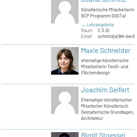
Künstlerische Mitarbeiterin
BCP Programm DiGiTal
→ Lehrangebote
Raum
C 3.10
Email
schmitz(at)kh-berli
Maxie Schneider
ehemalige künstlerische
Mitarbeiterin Textil- und
Flächendesign
Joachim Seifert
Ehemaliger künstlerischer
Mitarbeiter Künstlerisch
Gestalterische Grundlagen,
Architektur
Birgit Stoessel