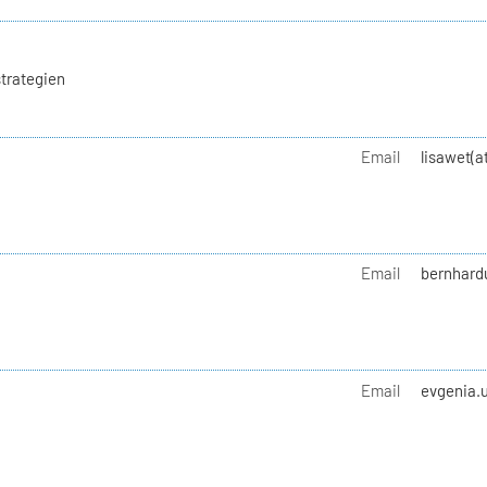
trategien
Email
lisawet(a
Email
bernhard
Email
evgenia.