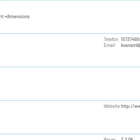
t +dimensions
Telefon
15737465
Email
kvanamb(
Website
http://w
Raum
T 2.06