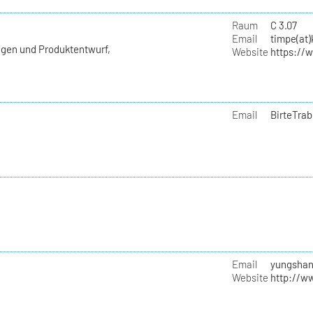
e
Raum
C 3.07
Email
timpe(at)
agen und Produktentwurf,
Website
https://
Email
BirteTrab
Email
yungshan
Website
http://w