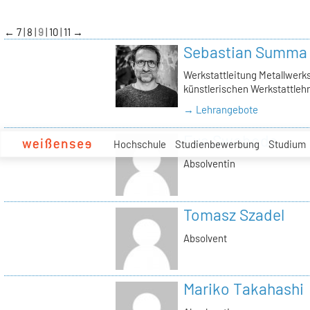
zum
Inhalt
←
7
8
9
10
11
→
Sebastian Summa
Werkstattleitung Metallwerkst
künstlerischen Werkstattlehr
→ Lehrangebote
Eva Swoboda
Hochschule
Studienbewerbung
Studium
Absolventin
Tomasz Szadel
Absolvent
Mariko Takahashi