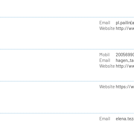
Email
pl.pailin
Website
http://w
Mobil
2005699
Email
hagen_ta
Website
http://w
Website
https://
Email
elena.te