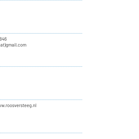
846
at)gmail.com
ww.roosversteeg.nl