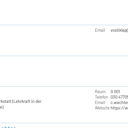
Email
vostiklap
Raum
G 001
Telefon
030 4770
statt (Lehrkraft in der
Email
c.wachter
e)
Website
https://