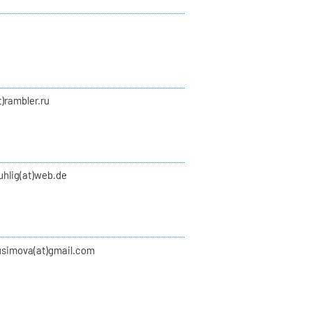
t)rambler.ru
uhlig(at)web.de
usimova(at)gmail.com