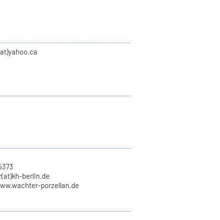
(at)yahoo.ca
5373
(at)kh-berlin.de
www.wachter-porzellan.de