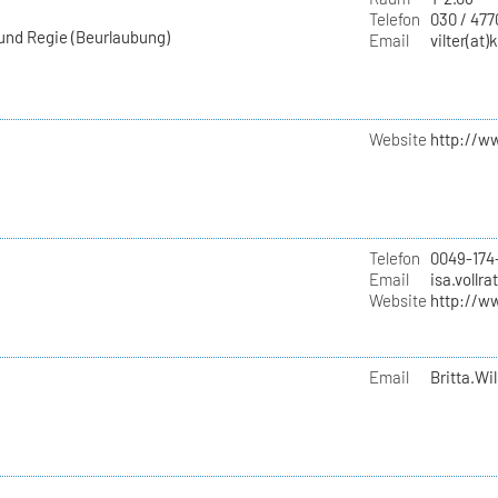
Telefon
030 / 477
 und Regie (Beurlaubung)
Email
vilter(at)
Website
http://w
Telefon
0049-174
Email
isa.vollra
Website
http://w
Email
Britta.Wil