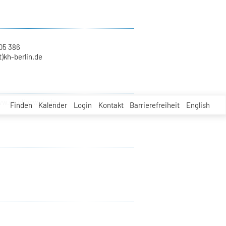
05 386
)kh-berlin.de
ww.studioswob.de
Finden
Kalender
Login
Kontakt
Barrierefreiheit
English