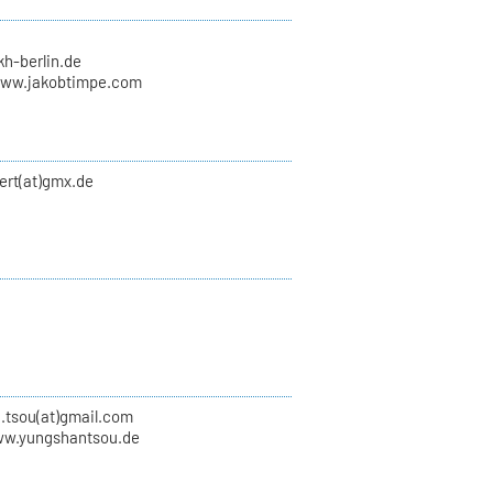
kh-berlin.de
www.jakobtimpe.com
ert(at)gmx.de
.tsou(at)gmail.com
ww.yungshantsou.de