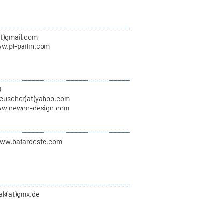
(at)gmail.com
ww.pl-pailin.com
0
euscher(at)yahoo.com
ww.newon-design.com
www.batardeste.com
zak(at)gmx.de