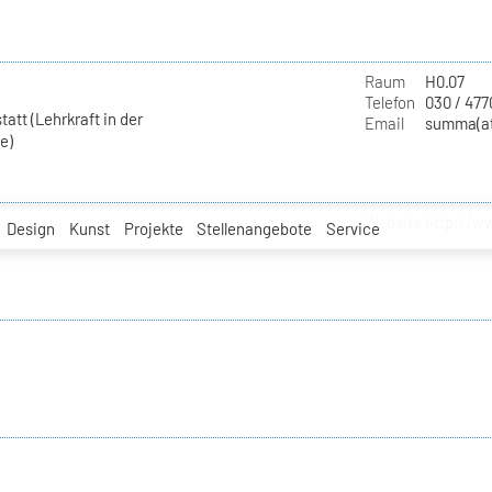
Raum
H0.07
Telefon
030 / 477
att (Lehrkraft in der
Email
summa(at
e)
Website
http://w
Design
Kunst
Projekte
Stellenangebote
Service