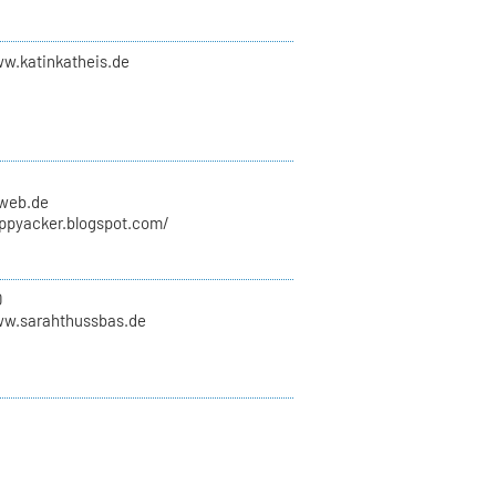
ww.katinkatheis.de
)web.de
appyacker.blogspot.com/
0
ww.sarahthussbas.de