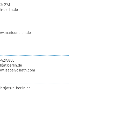
05 273
kh-berlin.de
ww.marieundich.de
-4215806
th(at)berlin.de
ww.isabelvollrath.com
lert(at)kh-berlin.de