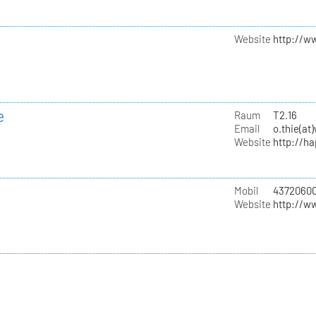
Website
http://w
e
Raum
T2.16
Email
o.thie(at
Website
http://h
Mobil
4372060
Website
http://w