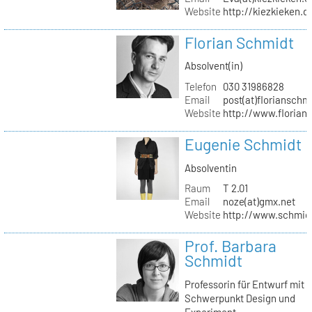
Website
http://kiezkieken.d
Florian Schmidt
Absolvent(in)
Telefon
030 31986828
Email
post(at)florianschm
Website
http://www.florian
Eugenie Schmidt
Absolventin
Raum
T 2.01
Email
noze(at)gmx.net
Website
http://www.schmid
Prof. Barbara
Schmidt
Professorin für Entwurf mit
Schwerpunkt Design und
Experiment