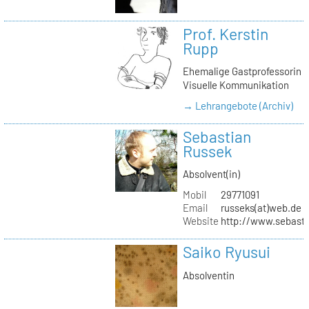
Prof. Kerstin
Rupp
Ehemalige Gastprofessorin
Visuelle Kommunikation
→ Lehrangebote (Archiv)
Sebastian
Russek
Absolvent(in)
Mobil
29771091
Email
russeks(at)web.de
Website
http://www.sebasti
Saiko Ryusui
Absolventin