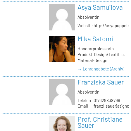
Asya Samuilova
Absolventin
Website
http://asyapuppets
Mika Satomi
Honorarprofessorin
Produkt-Design/Textil- u.
Material-Design
→ Lehrangebote (Archiv)
Franziska Sauer
Absolventin
Telefon
017629838796
Email
franzi.sauer(at)gmx
Prof. Christiane
Sauer