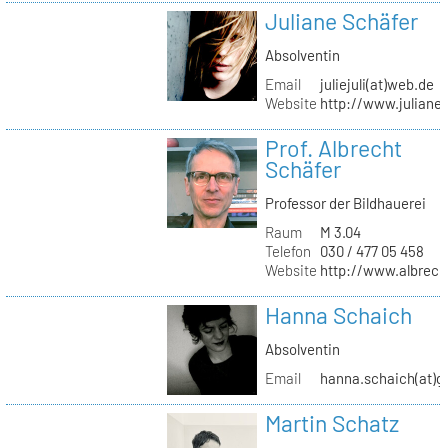
Juliane Schäfer
Absolventin
Email
juliejuli(at)web.de
Website
http://www.juliane
Prof. Albrecht
Schäfer
Professor der Bildhauerei
Raum
M 3.04
Telefon
030 / 477 05 458
Website
http://www.albrech
Hanna Schaich
Absolventin
Email
hanna.schaich(at)g
Martin Schatz