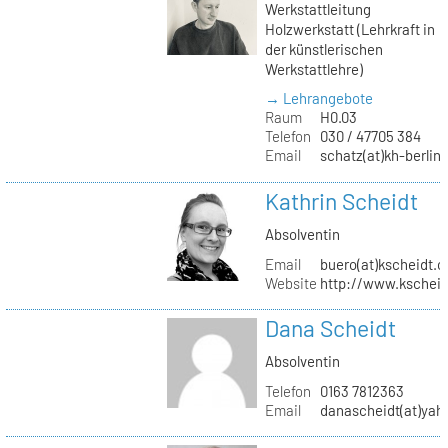
Werkstattleitung
Holzwerkstatt (Lehrkraft in
der künstlerischen
Werkstattlehre)
→ Lehrangebote
Raum
H0.03
Telefon
030 / 47705 384
Email
schatz(at)kh-berlin
Kathrin Scheidt
Absolventin
Email
buero(at)kscheidt.
Website
http://www.kschei
Dana Scheidt
Absolventin
Telefon
0163 7812363
Email
danascheidt(at)yah