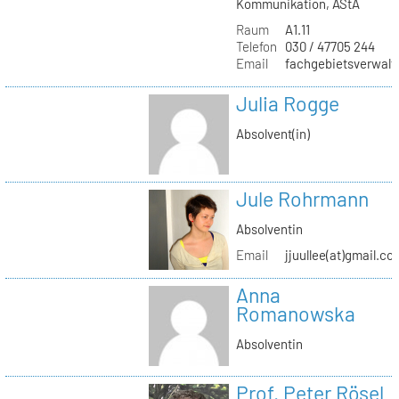
Kommunikation, AStA
Raum
A1.11
Telefon
030 / 47705 244
Email
fachgebietsverwaltu
Julia Rogge
Absolvent(in)
Jule Rohrmann
Absolventin
Email
jjuullee(at)gmail.co
Anna
Romanowska
Absolventin
Prof. Peter Rösel