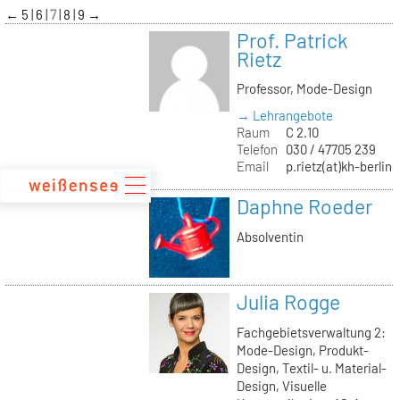
zum
←
5
6
7
8
9
→
Inhalt
Prof. Patrick
Rietz
Professor, Mode-Design
→ Lehrangebote
Raum
C 2.10
Telefon
030 / 47705 239
Email
p.rietz(at)kh-berlin.
Daphne Roeder
Absolventin
Julia Rogge
Fachgebietsverwaltung 2:
Mode-Design, Produkt-
Design, Textil- u. Material-
Design, Visuelle