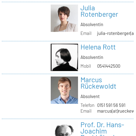
Julia
Rotenberger
Absolventin
Email
julia-rotenberger(a
Helena Rott
Absolventin
Mobil
0541442500
Marcus
Rückewoldt
Absolvent
Telefon
0151 591 56 591
Email
marcus(at)rueckew
Prof. Dr. Hans-
Joachim