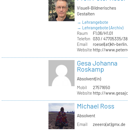
Visuell-Bildnerisches
Gestalten
→ Lehrangebote
→ Lehrangebote (Archiv)
Raum
F1.06/H1.01
Telefon
030 / 47705335/387
Email
roesel(at)kh-berlin.
Website
http://www.peterro
Gesa Johanna
Roskamp
Absolvent(in)
Mobil
27571650
Website
http://www.gesajo
Michael Ross
Absolvent
Email
zeeero(at)gmx.de