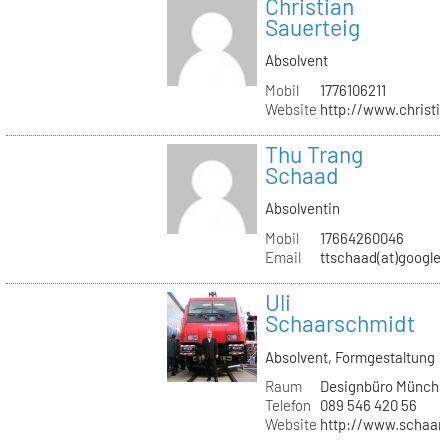
Christian
Sauerteig
Absolvent
Mobil
1776106211
Website
http://www.christi
Thu Trang
Schaad
Absolventin
Mobil
17664260046
Email
ttschaad(at)google
Uli
Schaarschmidt
Absolvent, Formgestaltung
Raum
Designbüro Münche
Telefon
089 546 420 56
Website
http://www.schaars