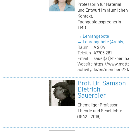
Professorin für Material
und Entwurf im räumlichen
Kontext,
Fachgebietssprecherin
TMD
→ Lehrangebote
→ Lehrangebote (Archiv)
Raum
A 2.04
Telefon
47705 281
Email
sauer(at)kh-berlin.d
Website
https://www.matter
activity.de/en/members/213/
Prof. Dr. Samson
Dietrich
Sauerbier
Ehemaliger Professor
Theorie und Geschichte
(1942 - 2019)