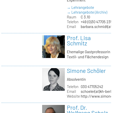
→ Lehrangebote
→ Lehrangebote (Archiv)
Raum
C 3.10
Telefon
+49 (0)30 47705 235
Email
barbara.schmidt(at)
Prof. Lisa
Schmitz
Ehemalige Gastprofessorin
Textil- und Flächendesign
Simone Schöler
Absolventin
Telefon
030 47705242
Email
schoeler(at)kh-berli
Website
http://www.simone
Prof. Dr.
Wolfgang Scholz