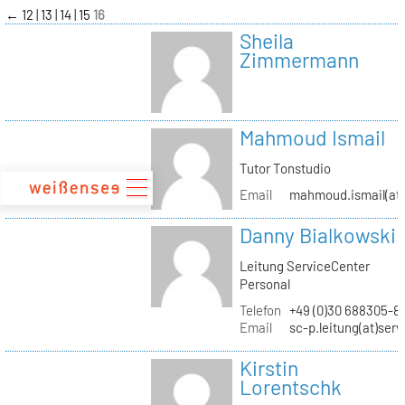
zum
←
12
13
14
15
16
Inhalt
Sheila
Zimmermann
Mahmoud Ismail
Tutor Tonstudio
Email
mahmoud.ismail(at)
Danny Bialkowski
Leitung ServiceCenter
Personal
Telefon
+49 (0)30 688305-8
Email
sc-p.leitung(at)ser
Kirstin
Lorentschk