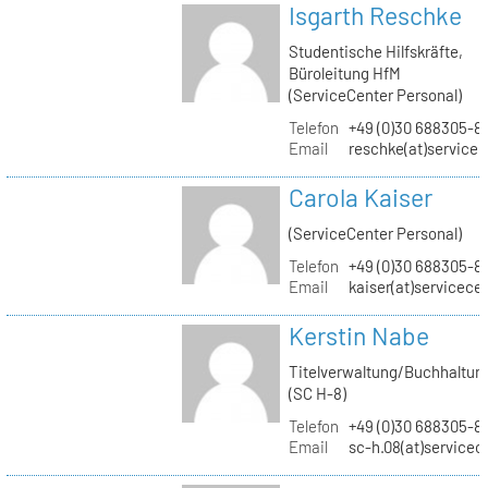
Isgarth Reschke
Studentische Hilfskräfte,
Büroleitung HfM
(ServiceCenter Personal)
Telefon
+49 (0)30 688305-8
Email
reschke(at)service
Carola Kaiser
(ServiceCenter Personal)
Telefon
+49 (0)30 688305-8
Email
kaiser(at)servicece
Kerstin Nabe
Titelverwaltung/Buchhaltun
(SC H-8)
Telefon
+49 (0)30 688305-8
Email
sc-h.08(at)servicec