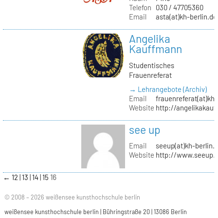
Telefon
030 / 47705360
Email
asta(at)kh-berlin.de
Angelika
Kauffmann
Studentisches
Frauenreferat
→ Lehrangebote (Archiv)
Email
frauenreferat(at)kh-
Website
http://angelikakau
see up
Email
seeup(at)kh-berlin.
Website
http://www.seeup.
←
12
13
14
15
16
© 2008 – 2026 weißensee kunsthochschule berlin
weißensee kunsthochschule berlin | Bühringstraße 20 | 13086 Berlin