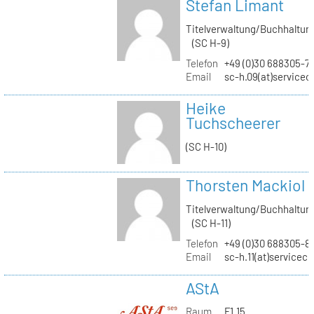
Stefan Limant
Titelverwaltung/Buchhaltun
(SC H-9)
Telefon
+49 (0)30 688305-7
Email
sc-h.09(at)servicec
Heike
Tuchscheerer
(SC H-10)
Thorsten Mackiol
Titelverwaltung/Buchhaltun
(SC H-11)
Telefon
+49 (0)30 688305-8
Email
sc-h.11(at)servicec
AStA
Raum
F1.15