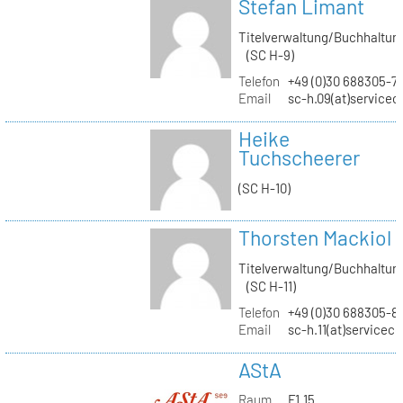
Stefan Limant
Titelverwaltung/Buchhaltun
(SC H-9)
Telefon
+49 (0)30 688305-7
Email
sc-h.09(at)servicec
Heike
Tuchscheerer
(SC H-10)
Thorsten Mackiol
Titelverwaltung/Buchhaltun
(SC H-11)
Telefon
+49 (0)30 688305-8
Email
sc-h.11(at)servicec
AStA
Raum
F1.15