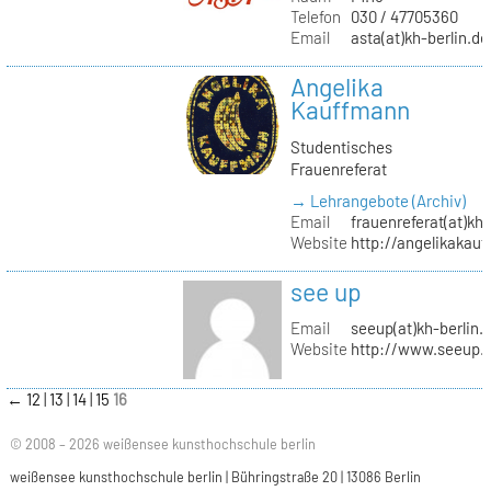
Telefon
030 / 47705360
Email
asta(at)kh-berlin.de
Angelika
Kauffmann
Studentisches
Frauenreferat
→ Lehrangebote (Archiv)
Email
frauenreferat(at)kh-
Website
http://angelikakau
see up
Email
seeup(at)kh-berlin.
Website
http://www.seeup.
←
12
13
14
15
16
© 2008 – 2026 weißensee kunsthochschule berlin
weißensee kunsthochschule berlin | Bühringstraße 20 | 13086 Berlin