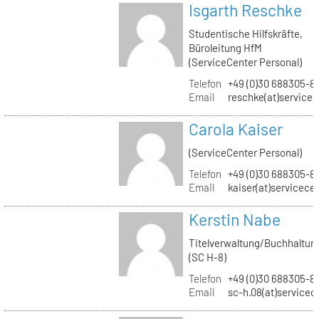
Isgarth Reschke
Studentische Hilfskräfte,
Büroleitung HfM
(ServiceCenter Personal)
Telefon
+49 (0)30 688305-8
Email
reschke(at)service
Carola Kaiser
(ServiceCenter Personal)
Telefon
+49 (0)30 688305-8
Email
kaiser(at)servicece
Kerstin Nabe
Titelverwaltung/Buchhaltun
(SC H-8)
Telefon
+49 (0)30 688305-8
Email
sc-h.08(at)servicec