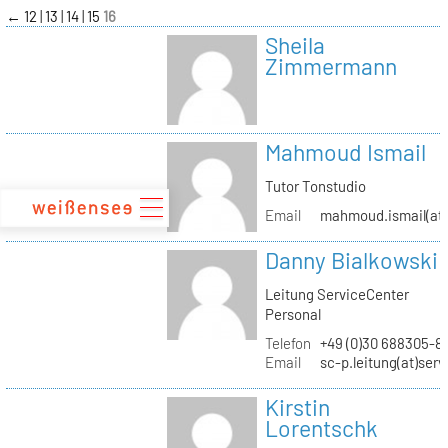
zum
←
12
13
14
15
16
Inhalt
Sheila
Zimmermann
Mahmoud Ismail
Tutor Tonstudio
Email
mahmoud.ismail(at)
Danny Bialkowski
Leitung ServiceCenter
Personal
Telefon
+49 (0)30 688305-8
Email
sc-p.leitung(at)ser
Kirstin
Lorentschk