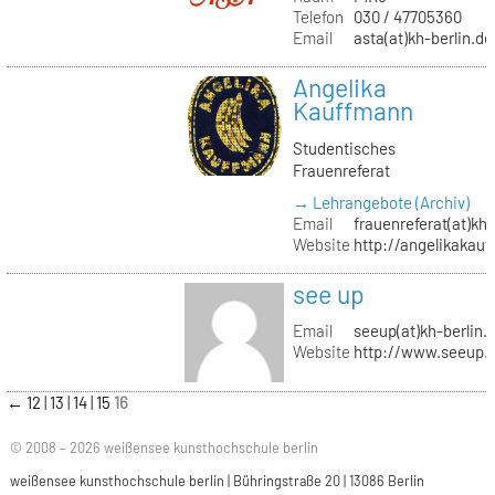
Telefon
030 / 47705360
Email
asta(at)kh-berlin.de
Angelika
Kauffmann
Studentisches
Frauenreferat
→ Lehrangebote (Archiv)
Email
frauenreferat(at)kh-
Website
http://angelikakau
see up
Email
seeup(at)kh-berlin.
Website
http://www.seeup.
←
12
13
14
15
16
© 2008 – 2026 weißensee kunsthochschule berlin
weißensee kunsthochschule berlin | Bühringstraße 20 | 13086 Berlin