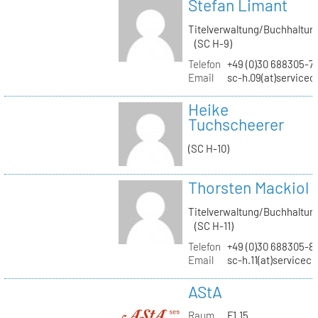
Stefan Limant
Titelverwaltung/Buchhaltun
(SC H-9)
Telefon
+49 (0)30 688305-7
Email
sc-h.09(at)servicec
Heike
Tuchscheerer
(SC H-10)
Thorsten Mackiol
Titelverwaltung/Buchhaltun
(SC H-11)
Telefon
+49 (0)30 688305-8
Email
sc-h.11(at)servicec
AStA
Raum
F1.15