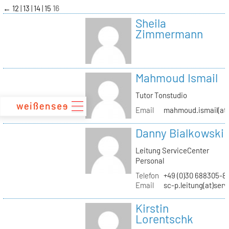
zum
←
12
13
14
15
16
Inhalt
Sheila
Zimmermann
Mahmoud Ismail
Tutor Tonstudio
Email
mahmoud.ismail(at)
Danny Bialkowski
Leitung ServiceCenter
Personal
Telefon
+49 (0)30 688305-8
Email
sc-p.leitung(at)ser
Kirstin
Lorentschk