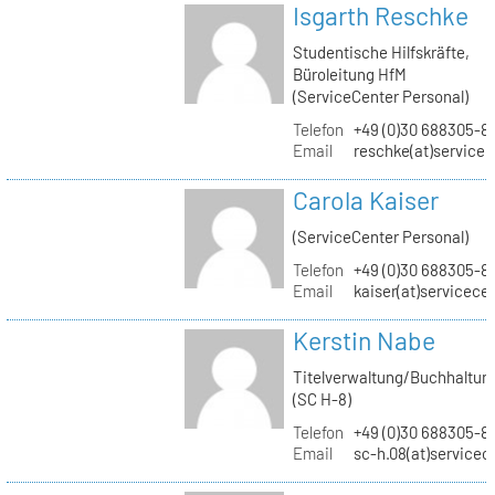
Isgarth Reschke
Studentische Hilfskräfte,
Büroleitung HfM
(ServiceCenter Personal)
Telefon
+49 (0)30 688305-8
Email
reschke(at)service
Carola Kaiser
(ServiceCenter Personal)
Telefon
+49 (0)30 688305-8
Email
kaiser(at)servicece
Kerstin Nabe
Titelverwaltung/Buchhaltun
(SC H-8)
Telefon
+49 (0)30 688305-8
Email
sc-h.08(at)servicec