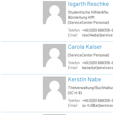
Isgarth Reschke
Studentische Hilfskräfte,
Büroleitung HfM
(ServiceCenter Personal)
Telefon
+49 (0)30 688305-8
Email
reschke(at)service
Carola Kaiser
(ServiceCenter Personal)
Telefon
+49 (0)30 688305-8
Email
kaiser(at)servicece
Kerstin Nabe
Titelverwaltung/Buchhaltun
(SC H-8)
Telefon
+49 (0)30 688305-8
Email
sc-h.08(at)servicec