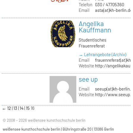
Telefon
030 / 47705360
Email
asta(at)kh-berlin.de
Angelika
Kauffmann
Studentisches
Frauenreferat
→ Lehrangebote (Archiv)
Email
frauenreferat(at)kh-
Website
http://angelikakau
see up
Email
seeup(at)kh-berlin.
Website
http://www.seeup.
←
12
13
14
15
16
© 2008 – 2026 weißensee kunsthochschule berlin
weißensee kunsthochschule berlin | Bühringstraße 20 | 13086 Berlin