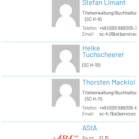
Stefan Limant
Titelverwaltung/Buchhaltun
(SC H-9)
Telefon
+49 (0)30 688305-7
Email
sc-h.09(at)servicec
Heike
Tuchscheerer
(SC H-10)
Thorsten Mackiol
Titelverwaltung/Buchhaltun
(SC H-11)
Telefon
+49 (0)30 688305-8
Email
sc-h.11(at)servicec
AStA
Raum
F1.15