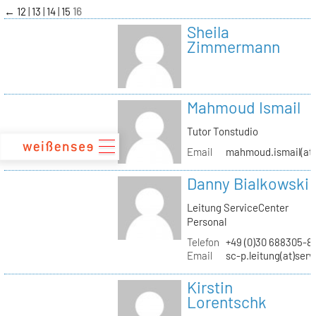
zum
←
12
13
14
15
16
Inhalt
Sheila
Zimmermann
Mahmoud Ismail
Tutor Tonstudio
Email
mahmoud.ismail(at)
Danny Bialkowski
Leitung ServiceCenter
Personal
Telefon
+49 (0)30 688305-8
Email
sc-p.leitung(at)ser
Kirstin
Lorentschk