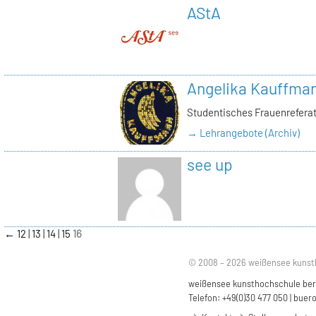
AStA
Angelika Kauffma
Studentisches Frauenrefera
→ Lehrangebote (Archiv)
see up
←
12
13
14
15
16
© 2008 – 2026 weißensee kunst
weißensee kunsthochschule berli
Telefon: +49(0)30 477 050 |
buero