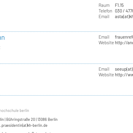
Raum
F1.15
Telefon
030 / 47
Email
asta(at)k
nn
Email
frauenref
Website
http://a
t
Email
seeup(at)
Website
http://w
hochschule berlin
n | Bühringstraße 20 | 13086 Berlin
.praesidentin(at)kh-berlin.de