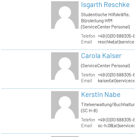
Isgarth Reschke
Studentische Hilfskräfte,
Büroleitung HfM
(ServiceCenter Personal)
Telefon
+49 (0)30 688305-8
Email
reschke(at)service
Carola Kaiser
(ServiceCenter Personal)
Telefon
+49 (0)30 688305-8
Email
kaiser(at)servicece
Kerstin Nabe
Titelverwaltung/Buchhaltun
(SC H-8)
Telefon
+49 (0)30 688305-8
Email
sc-h.08(at)servicec