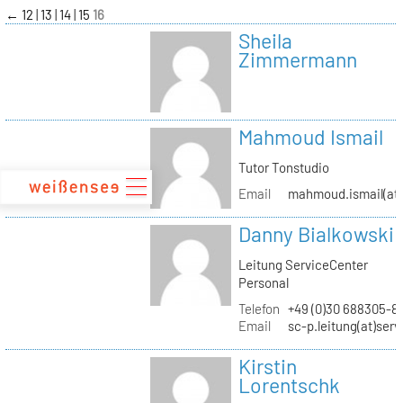
zum
←
12
13
14
15
16
Inhalt
Sheila
Zimmermann
Mahmoud Ismail
Tutor Tonstudio
Email
mahmoud.ismail(at)
Danny Bialkowski
Leitung ServiceCenter
Personal
Telefon
+49 (0)30 688305-8
Email
sc-p.leitung(at)ser
Kirstin
Lorentschk