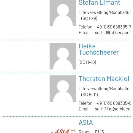
Stefan Limant
Titelverwaltung/Buchhaltun
(SC H-9)
Telefon
+49 (0)30 688305-7
Email
sc-h.09(at)servicec
Heike
Tuchscheerer
(SC H-10)
Thorsten Mackiol
Titelverwaltung/Buchhaltun
(SC H-11)
Telefon
+49 (0)30 688305-8
Email
sc-h.11(at)servicec
AStA
Raum
F1.15