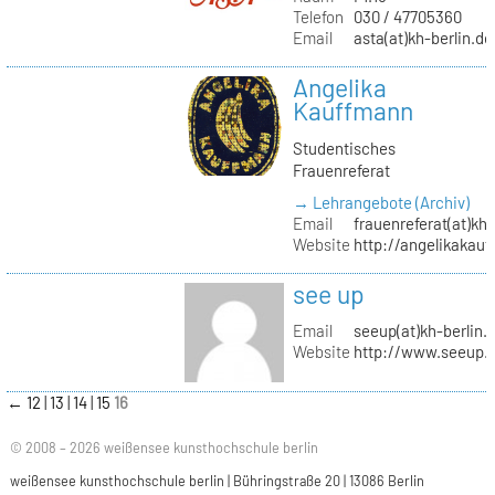
Telefon
030 / 47705360
Email
asta(at)kh-berlin.de
Angelika
Kauffmann
Studentisches
Frauenreferat
→ Lehrangebote (Archiv)
Email
frauenreferat(at)kh-
Website
http://angelikakau
see up
Email
seeup(at)kh-berlin.
Website
http://www.seeup.
←
12
13
14
15
16
© 2008 – 2026 weißensee kunsthochschule berlin
weißensee kunsthochschule berlin | Bühringstraße 20 | 13086 Berlin