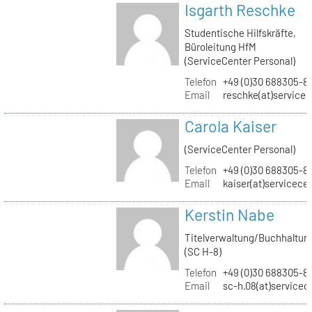
Isgarth Reschke
Studentische Hilfskräfte,
Büroleitung HfM
(ServiceCenter Personal)
Telefon
+49 (0)30 688305-8
Email
reschke(at)service
Carola Kaiser
(ServiceCenter Personal)
Telefon
+49 (0)30 688305-8
Email
kaiser(at)servicece
Kerstin Nabe
Titelverwaltung/Buchhaltun
(SC H-8)
Telefon
+49 (0)30 688305-8
Email
sc-h.08(at)servicec