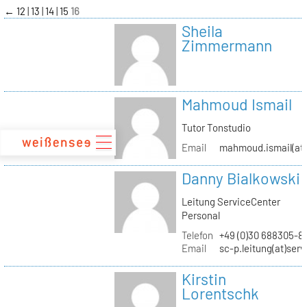
zum
←
12
13
14
15
16
Inhalt
Sheila
Zimmermann
Mahmoud Ismail
Tutor Tonstudio
Email
mahmoud.ismail(at)
Danny Bialkowski
Leitung ServiceCenter
Personal
Telefon
+49 (0)30 688305-8
Email
sc-p.leitung(at)ser
Kirstin
Lorentschk