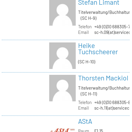
Stefan Limant
Titelverwaltung/Buchhaltun
(SC H-9)
Telefon
+49 (0)30 688305-7
Email
sc-h.09(at)servicec
Heike
Tuchscheerer
(SC H-10)
Thorsten Mackiol
Titelverwaltung/Buchhaltun
(SC H-11)
Telefon
+49 (0)30 688305-8
Email
sc-h.11(at)servicec
AStA
Raum
F1.15