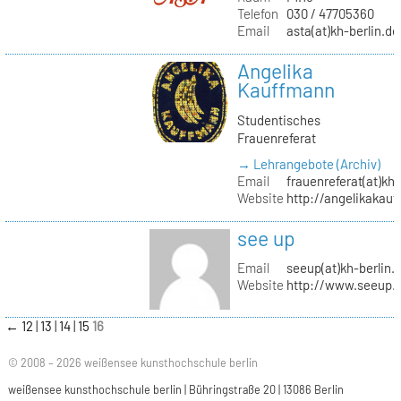
Telefon
030 / 47705360
Email
asta(at)kh-berlin.de
Angelika
Kauffmann
Studentisches
Frauenreferat
→ Lehrangebote (Archiv)
Email
frauenreferat(at)kh-
Website
http://angelikakau
see up
Email
seeup(at)kh-berlin.
Website
http://www.seeup.
←
12
13
14
15
16
© 2008 – 2026 weißensee kunsthochschule berlin
weißensee kunsthochschule berlin | Bühringstraße 20 | 13086 Berlin