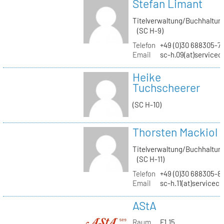
Stefan Limant
Titelverwaltung/Buchhaltun
(SC H-9)
Telefon
+49 (0)30 688305-7
Email
sc-h.09(at)servicec
Heike
Tuchscheerer
(SC H-10)
Thorsten Mackiol
Titelverwaltung/Buchhaltun
(SC H-11)
Telefon
+49 (0)30 688305-8
Email
sc-h.11(at)servicec
AStA
Raum
F1.15