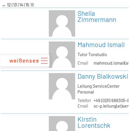
zum
←
12
13
14
15
16
Inhalt
Sheila
Zimmermann
Mahmoud Ismail
Tutor Tonstudio
Email
mahmoud.ismail(at)
Danny Bialkowski
Leitung ServiceCenter
Personal
Telefon
+49 (0)30 688305-8
Email
sc-p.leitung(at)ser
Kirstin
Lorentschk