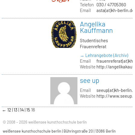
Telefon
030 / 47705360
Email
asta(at)kh-berlin.de
Angelika
Kauffmann
Studentisches
Frauenreferat
→ Lehrangebote (Archiv)
Email
frauenreferat(at)kh-
Website
http://angelikakau
see up
Email
seeup(at)kh-berlin.
Website
http://www.seeup.
←
12
13
14
15
16
© 2008 – 2026 weißensee kunsthochschule berlin
weißensee kunsthochschule berlin | Bühringstraße 20 | 13086 Berlin