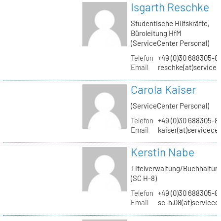
Isgarth Reschke
Studentische Hilfskräfte,
Büroleitung HfM
(ServiceCenter Personal)
Telefon
+49 (0)30 688305-8
Email
reschke(at)service
Carola Kaiser
(ServiceCenter Personal)
Telefon
+49 (0)30 688305-8
Email
kaiser(at)servicece
Kerstin Nabe
Titelverwaltung/Buchhaltun
(SC H-8)
Telefon
+49 (0)30 688305-8
Email
sc-h.08(at)servicec