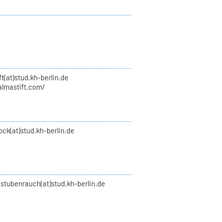
ft(at)stud.kh-berlin.de
almastift.com/
ock(at)stud.kh-berlin.de
.stubenrauch(at)stud.kh-berlin.de