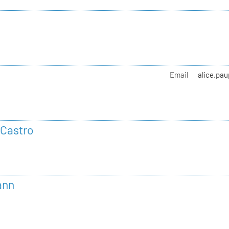
Email
alice.pau
 Castro
ann