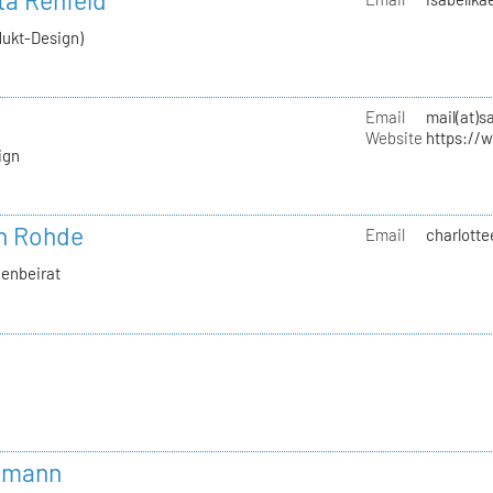
tta Rehfeld
dukt-Design)
Email
mail(at)s
Website
https://
ign
th Rohde
Email
charlotte
uenbeirat
mmann