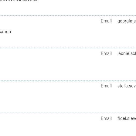
Email
georgia.s
sation
Email
leonie.sc
Email
stella.se
Email
fidel.sie