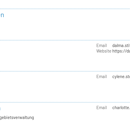
en
Email
dalma.sti
Website
https://d
Email
cylene.st
h
Email
charlotte
hgebietsverwaltung