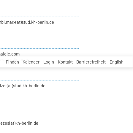
bi.marx(at)stud.kh-berlin.de
maidje.com
ww.maidje.com
Finden
Kalender
Login
Kontakt
Barrierefreiheit
English
zer(at)stud.kh-berlin.de
ezes(at)kh-berlin.de