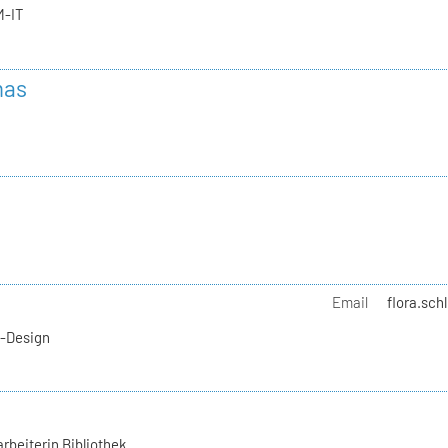
M-IT
mas
Email
flora.sch
l-Design
rbeiterin Bibliothek