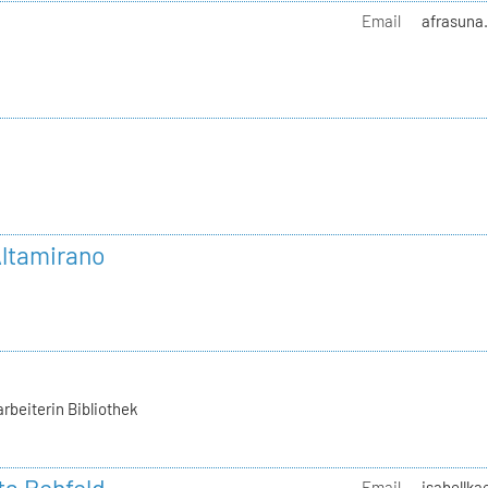
g
Email
afrasuna.
ltamirano
rbeiterin Bibliothek
Email
isabellka