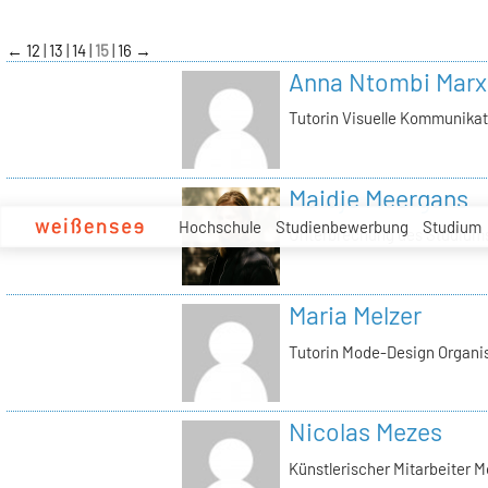
zum
Inhalt
←
12
13
14
15
16
→
Anna Ntombi Marx
Tutorin Visuelle Kommunikat
Maidje Meergans
Hochschule
Studienbewerbung
Studium
Unterbrechung des Studium
Maria Melzer
Tutorin Mode-Design Organis
Nicolas Mezes
Künstlerischer Mitarbeiter 