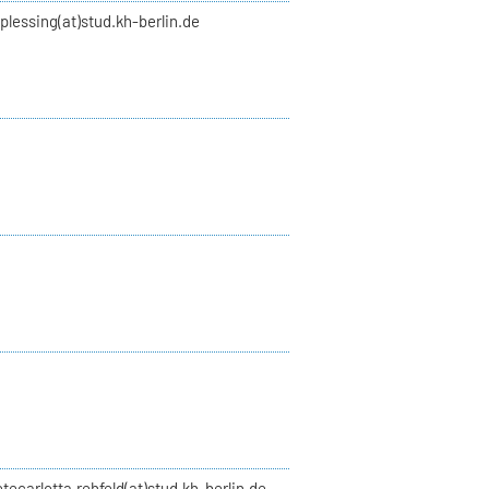
plessing(at)stud.kh-berlin.de
etecarlotta.rehfeld(at)stud.kh-berlin.de