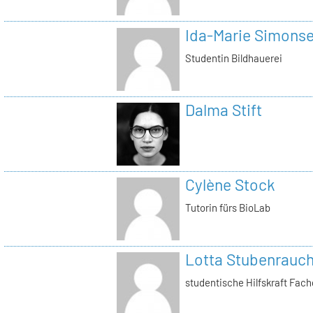
Ida-Marie Simons
Studentin Bildhauerei
Dalma Stift
Cylène Stock
Tutorin fürs BioLab
Lotta Stubenrauc
studentische Hilfskraft Fac