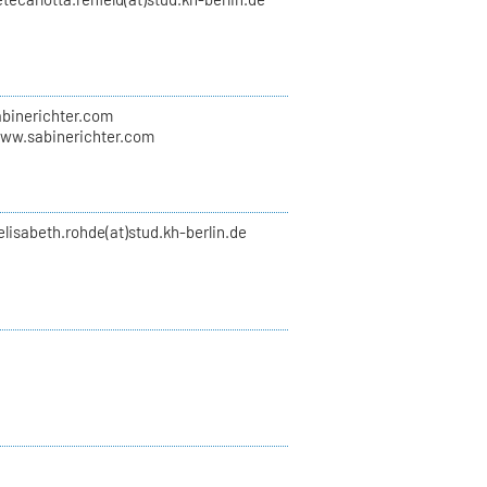
abinerichter.com
www.sabinerichter.com
elisabeth.rohde(at)stud.kh-berlin.de