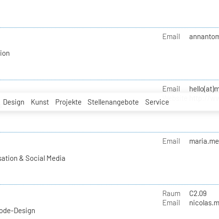
Email
annantom
ion
Email
hello(at)
Website
http://w
Design
Kunst
Projekte
Stellenangebote
Service
s
Email
maria.mel
ation & Social Media
Raum
C2.09
Email
nicolas.m
Mode-Design