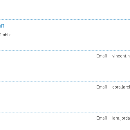
nn
ümbild
Email
vincent.h
Email
cora.jarc
Email
lara.jord