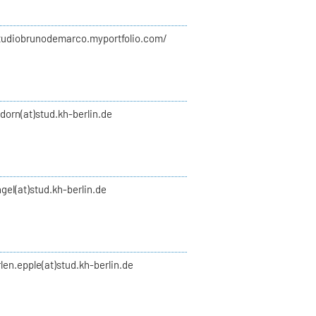
studiobrunodemarco.myportfolio.com/
y.dorn(at)stud.kh-berlin.de
gel(at)stud.kh-berlin.de
len.epple(at)stud.kh-berlin.de