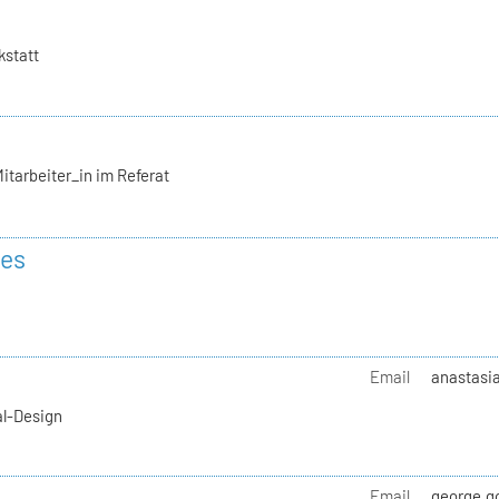
kstatt
itarbeiter_in im Referat
des
Email
anastasia
al-Design
Email
george.go