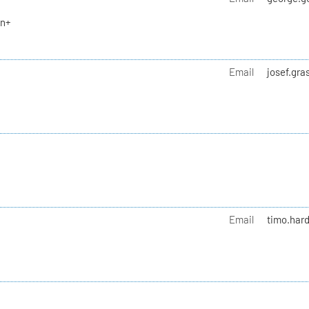
en+
Email
josef.gra
Email
timo.hard