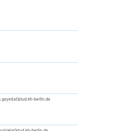
.geyer(at)stud.kh-berlin.de
utrie(at)stud.kh-berlin.de