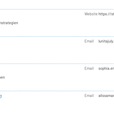
Website
https://
mstrategien
Email
lunitajul
Email
sophia.en
ben
e
Email
alissamar