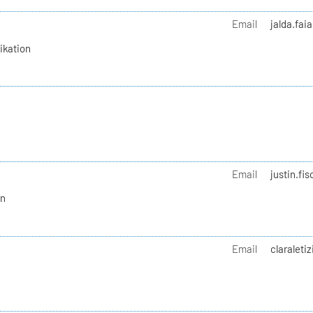
Email
jalda.fai
ikation
Email
justin.fi
on
Email
claraleti