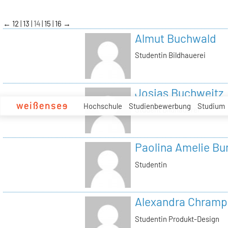
zum
Inhalt
←
12
13
14
15
16
→
Almut Buchwald
Studentin Bildhauerei
Josias Buchweitz
Hochschule
Studienbewerbung
Studium
Student Bildhauerei
Paolina Amelie B
Studentin
Alexandra Chramp
Studentin Produkt-Design