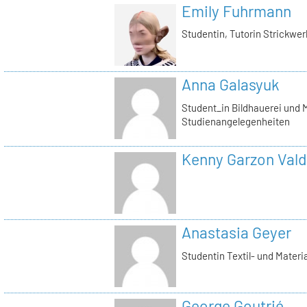
Emily Fuhrmann
Studentin, Tutorin Strickwer
Anna Galasyuk
Student_in Bildhauerei und M
Studienangelegenheiten
Kenny Garzon Val
Anastasia Geyer
Studentin Textil- und Materi
George Goutrié