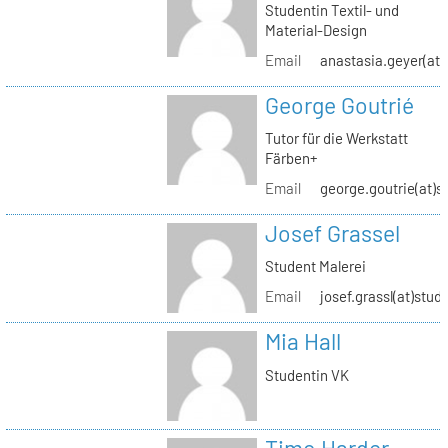
Studentin Textil- und
Material-Design
Email
anastasia.geyer(at)
George Goutrié
Tutor für die Werkstatt
Färben+
Email
george.goutrie(at)s
Josef Grassel
Student Malerei
Email
josef.grassl(at)stud
Mia Hall
Studentin VK