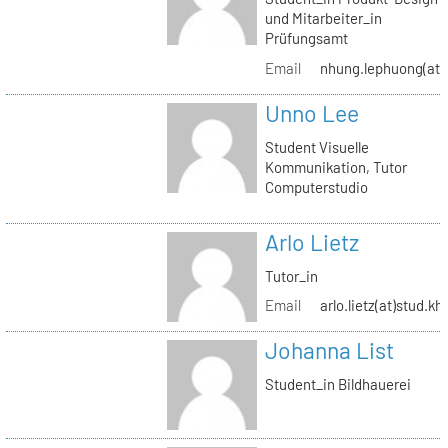
und Mitarbeiter_in
Prüfungsamt
Email
nhung.lephuong(at)s
Unno Lee
Student Visuelle
Kommunikation, Tutor
Computerstudio
Arlo Lietz
Tutor_in
Email
arlo.lietz(at)stud.kh
Johanna List
Student_in Bildhauerei