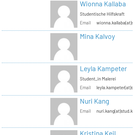
Wionna Kallaba
Studentische Hilfskraft
Email
wionna.kallaba(at)s
Mina Kalvoy
Leyla Kampeter
Student_in Malerei
Email
leyla.kampeter(at)s
Nuri Kang
Email
nuri.kang(at)stud.kh
Kristina Keil