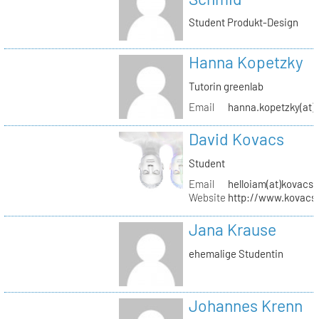
Student Produkt-Design
Hanna Kopetzky
Tutorin greenlab
Email
hanna.kopetzky(at)s
David Kovacs
Student
Email
helloiam(at)kovacs
Website
http://www.kovacs
Jana Krause
ehemalige Studentin
Johannes Krenn