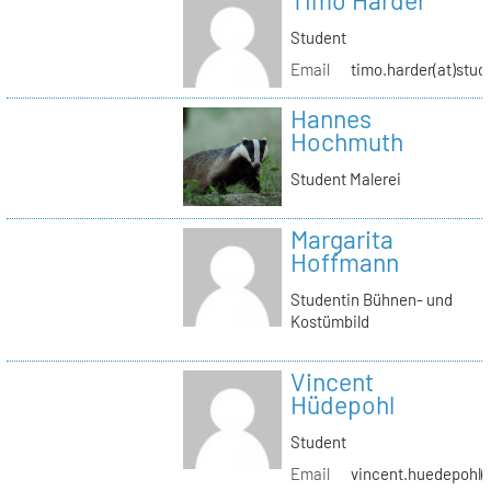
Timo Harder
Student
Email
timo.harder(at)stud
Hannes
Hochmuth
Student Malerei
Margarita
Hoffmann
Studentin Bühnen- und
Kostümbild
Vincent
Hüdepohl
Student
Email
vincent.huedepohl(a