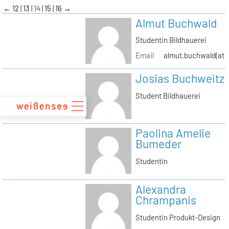
zum
←
12
13
14
15
16
→
Inhalt
Almut Buchwald
Studentin Bildhauerei
Email
almut.buchwald(at)s
Josias Buchweitz
Student Bildhauerei
Paolina Amelie
Bumeder
Studentin
Alexandra
Chrampanis
Studentin Produkt-Design