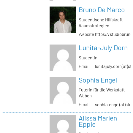
Bruno De Marco
Studentische Hilfskraft
Raumstrategien
Website
https://studiobrun
Lunita-July Dorn
Studentin
Email
lunitajuly.dorn(at)s
Sophia Engel
Tutorin für die Werkstatt
Weben
Email
sophia.engel(at)stu
Alissa Marlen
Epple