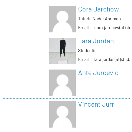
Cora Jarchow
Tutorin Nader Ahriman
Email
cora.jarchow(at)stu
Lara Jordan
Studentin
Email
lara.jordan(at)stud.
Ante Jurcevic
Vincent Jurr