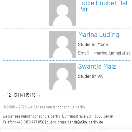
Lucie Loubet Del
Par
Marina Luding
Studentin Mode
Email
marina.luding(at)st
Swantje Malz
Studentin VK
←
12
13
14
15
16
→
© 2008 – 2026 weißensee kunsthochschule berlin
weißensee kunsthochschule berlin | Bühringstraße 20 | 13086 Berlin
Telefon: +49(0)30 477 050 |
buero.praesidentin(at)kh-berlin.de
Kontakt
Stellenangebote
Impressum
Datenschutz