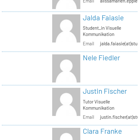
Email
alissamarlen.epple(
Jalda Faiasie
Student_in Visuelle
Kommunikation
Email
jalda.faiasie(at)stu
Nele Fiedler
Justin Fischer
Tutor Visuelle
Kommunikation
Email
justin.fischer(at)st
Clara Franke