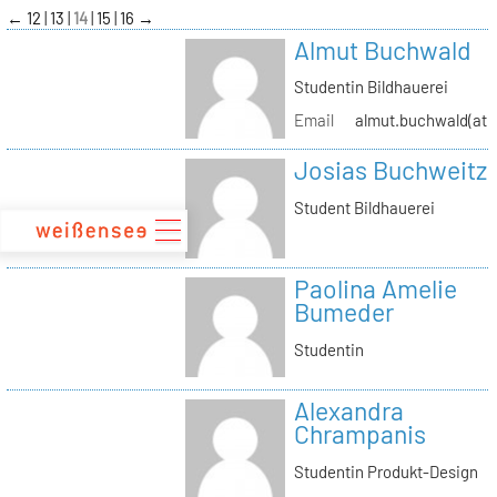
zum
←
12
13
14
15
16
→
Inhalt
Almut Buchwald
Studentin Bildhauerei
Email
almut.buchwald(at)s
Josias Buchweitz
Student Bildhauerei
Paolina Amelie
Bumeder
Studentin
Alexandra
Chrampanis
Studentin Produkt-Design