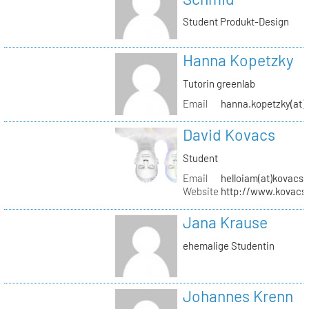
Student Produkt-Design
Hanna Kopetzky
Tutorin greenlab
Email
hanna.kopetzky(at)s
David Kovacs
Student
Email
helloiam(at)kovacs
Website
http://www.kovacs
Jana Krause
ehemalige Studentin
Johannes Krenn