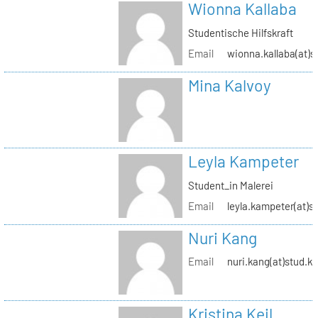
Wionna Kallaba
Studentische Hilfskraft
Email
wionna.kallaba(at)s
Mina Kalvoy
Leyla Kampeter
Student_in Malerei
Email
leyla.kampeter(at)s
Nuri Kang
Email
nuri.kang(at)stud.kh
Kristina Keil