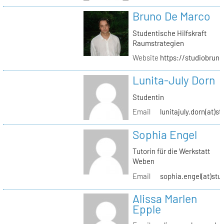
Bruno De Marco
Studentische Hilfskraft
Raumstrategien
Website
https://studiobrun
Lunita-July Dorn
Studentin
Email
lunitajuly.dorn(at)s
Sophia Engel
Tutorin für die Werkstatt
Weben
Email
sophia.engel(at)stu
Alissa Marlen
Epple