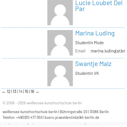
Lucie Loubet Del
Par
Marina Luding
Studentin Mode
Email
marina.luding(at)st
Swantje Malz
Studentin VK
←
12
13
14
15
16
→
© 2008 – 2026 weißensee kunsthochschule berlin
weißensee kunsthochschule berlin | Bühringstraße 20 | 13086 Berlin
Telefon: +49(0)30 477 050 |
buero.praesidentin(at)kh-berlin.de
Kontakt
Stellenangebote
Impressum
Datenschutz