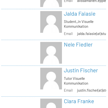
Email
alissamarlen.epple(
Jalda Faiasie
Student_in Visuelle
Kommunikation
Email
jalda.faiasie(at)stu
Nele Fiedler
Justin Fischer
Tutor Visuelle
Kommunikation
Email
justin.fischer(at)st
Clara Franke