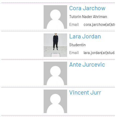
Cora Jarchow
Tutorin Nader Ahriman
Email
cora.jarchow(at)stu
Lara Jordan
Studentin
Email
lara.jordan(at)stud.
Ante Jurcevic
Vincent Jurr