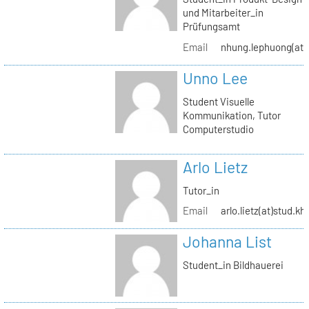
und Mitarbeiter_in
Prüfungsamt
Email
nhung.lephuong(at)s
Unno Lee
Student Visuelle
Kommunikation, Tutor
Computerstudio
Arlo Lietz
Tutor_in
Email
arlo.lietz(at)stud.kh
Johanna List
Student_in Bildhauerei