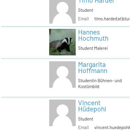
Timo Harder
Student
Email
timo.harder(at)stud
Hannes
Hochmuth
Student Malerei
Margarita
Hoffmann
Studentin Bühnen- und
Kostümbild
Vincent
Hüdepohl
Student
Email
vincent.huedepohl(a