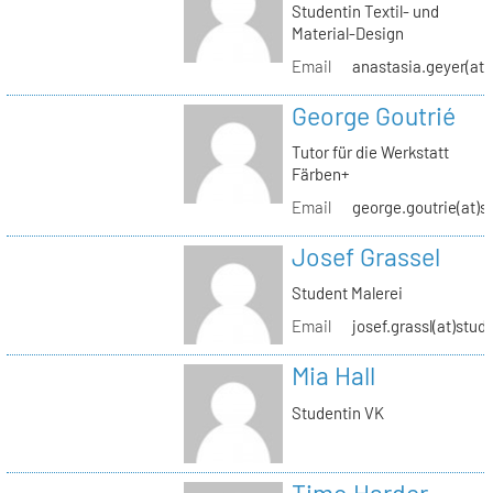
Studentin Textil- und
Material-Design
Email
anastasia.geyer(at)
George Goutrié
Tutor für die Werkstatt
Färben+
Email
george.goutrie(at)s
Josef Grassel
Student Malerei
Email
josef.grassl(at)stud
Mia Hall
Studentin VK