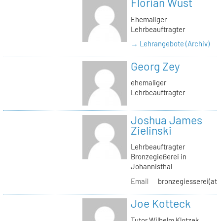
Florian Wüst
Ehemaliger
Lehrbeauftragter
→ Lehrangebote (Archiv)
Georg Zey
ehemaliger
Lehrbeauftragter
Joshua James
Zielinski
Lehrbeauftragter
Bronzegießerei in
Johannisthal
Email
bronzegiesserei(at)
Joe Kotteck
Tutor Wilhelm Klotzek