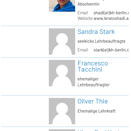
Absolventin
Email
shadi(at)kh-berlin.d
Website
www.leratoshadi.ar
Sandra Stark
seekicks Lehrbeauftragte
Email
stark(at)kh-berlin.d
Francesco
Tacchini
ehemaliger
Lehrbeauftragter
Oliver Thie
Ehemalige Lehrkraft