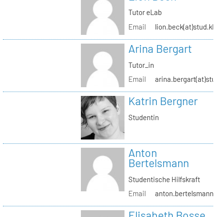
Tutor eLab
Email
lion.beck(at)stud.kh
Arina Bergart
Tutor_in
Email
arina.bergart(at)stu
Katrin Bergner
Studentin
Anton
Bertelsmann
Studentische Hilfskraft
Email
anton.bertelsmann(a
Elisabeth Bosse