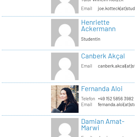
Email
joe.kotteck(at)stud.
Henriette
Ackermann
Studentin
Canberk Akçal
Email
canberk.akcal(at)st
Fernanda Aloi
Telefon
+49 152 5856 3982
Email
fernanda.aloi(at)stu
Damian Amat-
Marwi