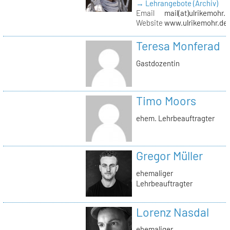
→ Lehrangebote (Archiv)
Email
mail(at)ulrikemohr.
Website
www.ulrikemohr.de
Teresa Monferad
Gastdozentin
Timo Moors
ehem. Lehrbeauftragter
Gregor Müller
ehemaliger
Lehrbeauftragter
Lorenz Nasdal
ehemaliger