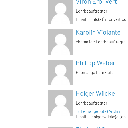
Viron Erol Vert
Lehrbeauftragter
Email
info(at)vironvert.co
Karolin Violante
ehemalige Lehrbeauftragte
Philipp Weber
Ehemalige Lehrkraft
Holger Wilcke
Lehrbeauftragter
→ Lehrangebote (Archiv)
Email
holger.wilcke(at)go