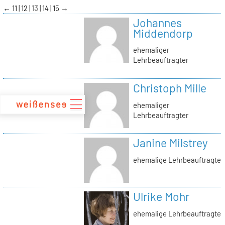
zum
←
11
12
13
14
15
→
Inhalt
Johannes
Middendorp
ehemaliger
Lehrbeauftragter
Christoph Mille
ehemaliger
Lehrbeauftragter
Janine Milstrey
ehemalige Lehrbeauftragte
Ulrike Mohr
ehemalige Lehrbeauftragte