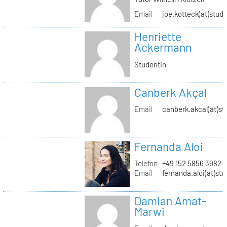
Email
joe.kotteck(at)stud.
Henriette
Ackermann
Studentin
Canberk Akçal
Email
canberk.akcal(at)st
Fernanda Aloi
Telefon
+49 152 5856 3982
Email
fernanda.aloi(at)stu
Damian Amat-
Marwi