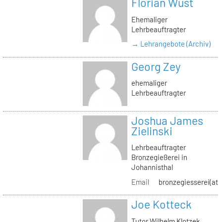
Florian Wüst
Ehemaliger
Lehrbeauftragter
→ Lehrangebote (Archiv)
Georg Zey
ehemaliger
Lehrbeauftragter
Joshua James
Zielinski
Lehrbeauftragter
Bronzegießerei in
Johannisthal
Email
bronzegiesserei(at)
Joe Kotteck
Tutor Wilhelm Klotzek