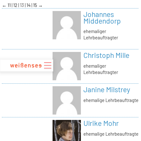
zum
←
11
12
13
14
15
→
Inhalt
Johannes
Middendorp
ehemaliger
Lehrbeauftragter
Christoph Mille
ehemaliger
Lehrbeauftragter
Janine Milstrey
ehemalige Lehrbeauftragte
Ulrike Mohr
ehemalige Lehrbeauftragte