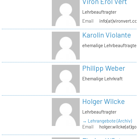
Viron Erol Vert
Lehrbeauftragter
Email
info(at)vironvert.co
Karolin Violante
ehemalige Lehrbeauftragte
Philipp Weber
Ehemalige Lehrkraft
Holger Wilcke
Lehrbeauftragter
→ Lehrangebote (Archiv)
Email
holger.wilcke(at)go