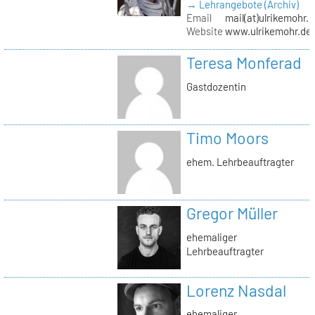
→ Lehrangebote (Archiv)
Email
mail(at)ulrikemohr.
Website
www.ulrikemohr.de
Teresa Monferad
Gastdozentin
Timo Moors
ehem. Lehrbeauftragter
Gregor Müller
ehemaliger
Lehrbeauftragter
Lorenz Nasdal
ehemaliger