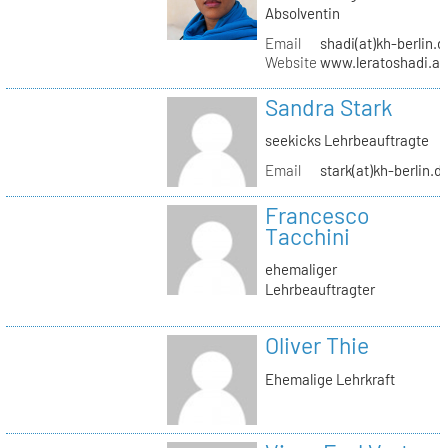
Absolventin
Email
shadi(at)kh-berlin.d
Website
www.leratoshadi.ar
Sandra Stark
seekicks Lehrbeauftragte
Email
stark(at)kh-berlin.d
Francesco
Tacchini
ehemaliger
Lehrbeauftragter
Oliver Thie
Ehemalige Lehrkraft