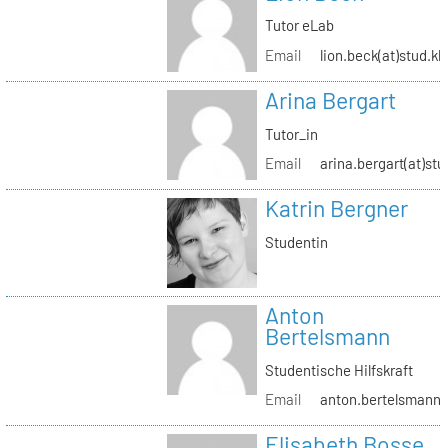
Tutor eLab
Email
lion.beck(at)stud.kh
Arina Bergart
Tutor_in
Email
arina.bergart(at)stu
Katrin Bergner
Studentin
Anton
Bertelsmann
Studentische Hilfskraft
Email
anton.bertelsmann(a
Elisabeth Bosse