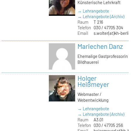
Künsterische Lehrkraft
→ Lehrangebote
→ Lehrangebote (Archiv)
Raum
T 216
Telefon
030 / 47705 304
Email
s.wolter(at)kh-berli
Mariechen Danz
Ehemalige Gastprofessorin
Bildhauerei
Holger
Heißmeyer
Webmaster /
Webentwicklung
→ Lehrangebote
→ Lehrangebote (Archiv)
Raum
A3.01
Telefon
030 / 47705 256
Email
heissmeyer(at)kh-be