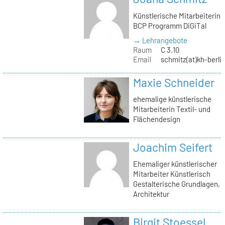
Künstlerische Mitarbeiterin
BCP Programm DiGiTal
→ Lehrangebote
Raum
C 3.10
Email
schmitz(at)kh-berli
Maxie Schneider
ehemalige künstlerische
Mitarbeiterin Textil- und
Flächendesign
Joachim Seifert
Ehemaliger künstlerischer
Mitarbeiter Künstlerisch
Gestalterische Grundlagen,
Architektur
Birgit Stoessel