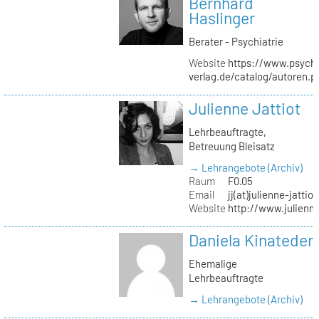
Bernhard
Haslinger
Berater - Psychiatrie
Website
https://www.psycho
verlag.de/catalog/autoren.
Julienne Jattiot
Lehrbeauftragte,
Betreuung Bleisatz
→ Lehrangebote (Archiv)
Raum
F0.05
Email
jj(at)julienne-jattio
Website
http://www.julienne
Daniela Kinateder
Ehemalige
Lehrbeauftragte
→ Lehrangebote (Archiv)