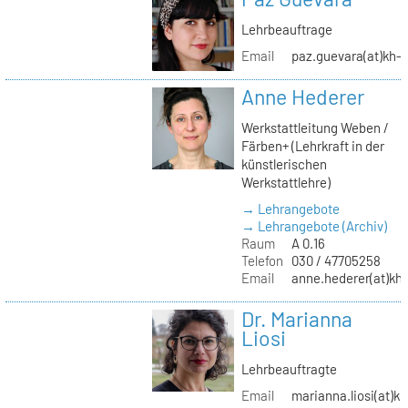
Lehrbeauftrage
Email
paz.guevara(at)kh-b
Anne Hederer
Werkstattleitung Weben /
Färben+ (Lehrkraft in der
künstlerischen
Werkstattlehre)
→ Lehrangebote
→ Lehrangebote (Archiv)
Raum
A 0.16
Telefon
030 / 47705258
Email
anne.hederer(at)kh-
Dr. Marianna
Liosi
Lehrbeauftragte
Email
marianna.liosi(at)kh