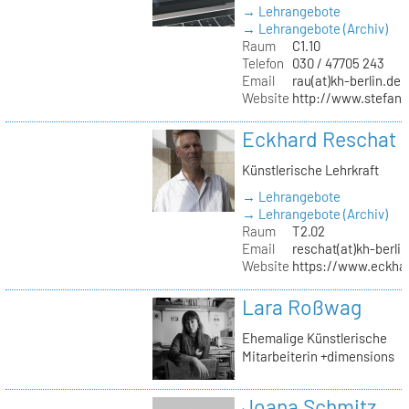
→ Lehrangebote
→ Lehrangebote (Archiv)
Raum
C1.10
Telefon
030 / 47705 243
Email
rau(at)kh-berlin.de
Website
http://www.stefani
Eckhard Reschat
Künstlerische Lehrkraft
→ Lehrangebote
→ Lehrangebote (Archiv)
Raum
T2.02
Email
reschat(at)kh-berlin
Website
https://www.eckhar
Lara Roßwag
Ehemalige Künstlerische
Mitarbeiterin +dimensions
Joana Schmitz