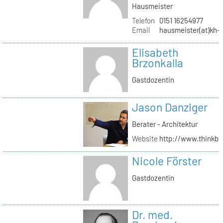
Hausmeister
Telefon
0151 16254977
Email
hausmeister(at)kh-b
Elisabeth
Brzonkalla
Gastdozentin
Jason Danziger
Berater - Architektur
Website
http://www.thinkbu
Nicole Förster
Gastdozentin
Dr. med.