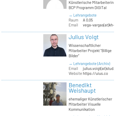
Künstlerische Mitarbeiterin
BCP Programm DiGiTal
→ Lehrangebote
Raum
A 0.05
Email
vega-vargas(at)kh-b
Julius Voigt
Wissenschaftlicher
Mitarbeiter Projekt "Billige
Bilder"
→ Lehrangebote (Archiv)
Email
julius.voigt(at)stud.
Website
https://uius.co
Benedikt
Weishaupt
ehemaliger Künstlerischer
Mitarbeiter Visuelle
Kommunikation