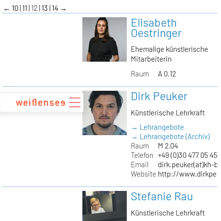
zum
←
10
11
12
13
14
→
Inhalt
Elisabeth
Oestringer
Ehemalige künstlerische
Mitarbeiterin
Raum
A 0.12
Dirk Peuker
Künstlerische Lehrkraft
→ Lehrangebote
→ Lehrangebote (Archiv)
Raum
M 2.04
Telefon
+49 (0)30 477 05 45
Email
dirk.peuker(at)kh-be
Website
http://www.dirkpeu
Stefanie Rau
Künstlerische Lehrkraft