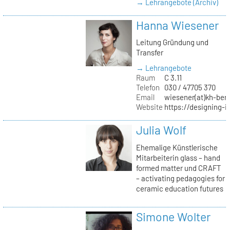
→ Lehrangebote (Archiv)
Hanna Wiesener
Leitung Gründung und
Transfer
→ Lehrangebote
Raum
C 3.11
Telefon
030 / 47705 370
Email
wiesener(at)kh-berl
Website
https://designing-i
Julia Wolf
Ehemalige Künstlerische
Mitarbeiterin glass – hand
formed matter und CRAFT
– activating pedagogies for
ceramic education futures
Simone Wolter