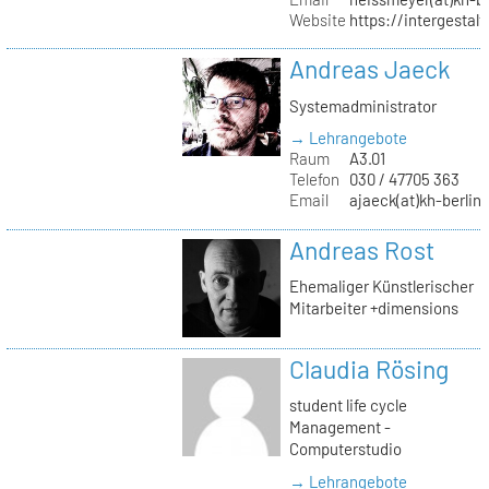
Website
https://intergestalt.
Andreas Jaeck
Systemadministrator
→ Lehrangebote
Raum
A3.01
Telefon
030 / 47705 363
Email
ajaeck(at)kh-berlin
Andreas Rost
Ehemaliger Künstlerischer
Mitarbeiter +dimensions
Claudia Rösing
student life cycle
Management -
Computerstudio
→ Lehrangebote