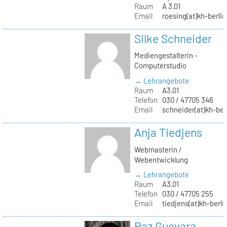
Raum
A 3.01
Email
roesing(at)kh-berlin
Silke Schneider
Mediengestalterin -
Computerstudio
→ Lehrangebote
Raum
A3.01
Telefon
030 / 47705 346
Email
schneider(at)kh-ber
Anja Tiedjens
Webmasterin /
Webentwicklung
→ Lehrangebote
Raum
A3.01
Telefon
030 / 47705 255
Email
tiedjens(at)kh-berli
Paz Guevara