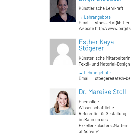
Künstlerische Lehrkraft
→ Lehrangebote
Email
stoessel(at)kh-berli
Website
http://www.birgitst
Esther Kaya
Stögerer
Künsterlische Mitarbeiterin
Textil- und Material-Design
→ Lehrangebote
Email
stoegerer(at)kh-ber
Dr. Mareike Stoll
Ehemalige
Wissenschaftliche
Referentin für Gestaltung
im Rahmen des
Exzellenzclusters „Matters
of Activity“