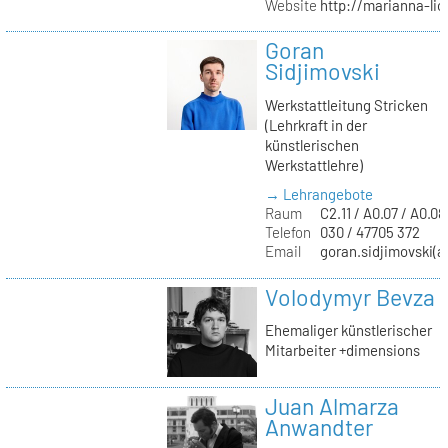
Website
http://marianna-lio
Goran
Sidjimovski
Werkstattleitung Stricken
(Lehrkraft in der
künstlerischen
Werkstattlehre)
→ Lehrangebote
Raum
C2.11 / A0.07 / A0.08
Telefon
030 / 47705 372
Email
goran.sidjimovski(at
Volodymyr Bevza
Ehemaliger künstlerischer
Mitarbeiter +dimensions
Juan Almarza
Anwandter