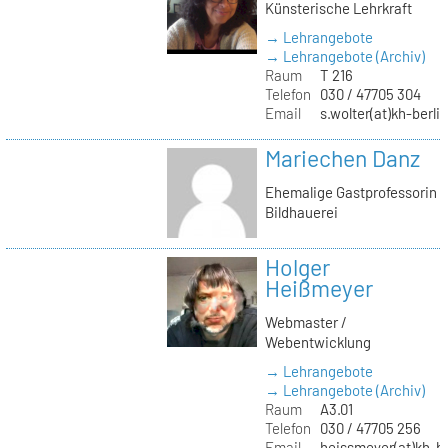
Künsterische Lehrkraft
→ Lehrangebote
→ Lehrangebote (Archiv)
Raum
T 216
Telefon
030 / 47705 304
Email
s.wolter(at)kh-berli
Mariechen Danz
Ehemalige Gastprofessorin
Bildhauerei
Holger
Heißmeyer
Webmaster /
Webentwicklung
→ Lehrangebote
→ Lehrangebote (Archiv)
Raum
A3.01
Telefon
030 / 47705 256
Email
heissmeyer(at)kh-be