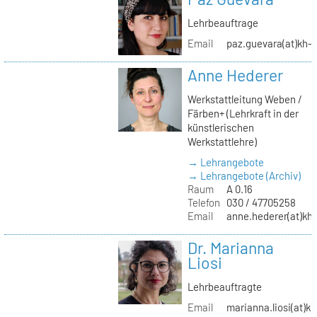
Lehrbeauftrage
Email
paz.guevara(at)kh-b
Anne Hederer
Werkstattleitung Weben /
Färben+ (Lehrkraft in der
künstlerischen
Werkstattlehre)
→ Lehrangebote
→ Lehrangebote (Archiv)
Raum
A 0.16
Telefon
030 / 47705258
Email
anne.hederer(at)kh-
Dr. Marianna
Liosi
Lehrbeauftragte
Email
marianna.liosi(at)kh