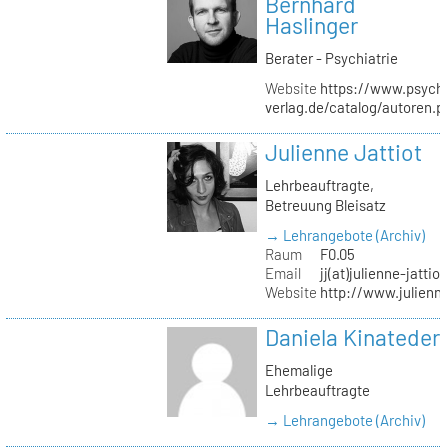
Bernhard
Haslinger
Berater - Psychiatrie
Website
https://www.psycho
verlag.de/catalog/autoren.
Julienne Jattiot
Lehrbeauftragte,
Betreuung Bleisatz
→ Lehrangebote (Archiv)
Raum
F0.05
Email
jj(at)julienne-jattio
Website
http://www.julienne
Daniela Kinateder
Ehemalige
Lehrbeauftragte
→ Lehrangebote (Archiv)