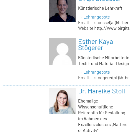
Künstlerische Lehrkraft
→ Lehrangebote
Email
stoessel(at)kh-berli
Website
http://www.birgitst
Esther Kaya
Stögerer
Künsterlische Mitarbeiterin
Textil- und Material-Design
→ Lehrangebote
Email
stoegerer(at)kh-ber
Dr. Mareike Stoll
Ehemalige
Wissenschaftliche
Referentin für Gestaltung
im Rahmen des
Exzellenzclusters „Matters
of Activity“