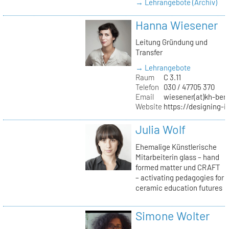
→ Lehrangebote (Archiv)
Hanna Wiesener
Leitung Gründung und
Transfer
→ Lehrangebote
Raum
C 3.11
Telefon
030 / 47705 370
Email
wiesener(at)kh-berl
Website
https://designing-i
Julia Wolf
Ehemalige Künstlerische
Mitarbeiterin glass – hand
formed matter und CRAFT
– activating pedagogies for
ceramic education futures
Simone Wolter