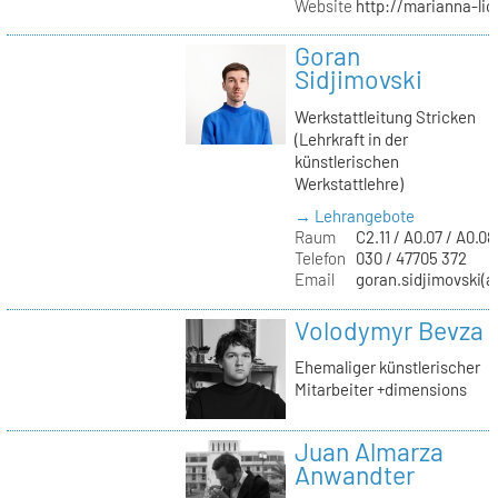
Website
http://marianna-lio
Goran
Sidjimovski
Werkstattleitung Stricken
(Lehrkraft in der
künstlerischen
Werkstattlehre)
→ Lehrangebote
Raum
C2.11 / A0.07 / A0.08
Telefon
030 / 47705 372
Email
goran.sidjimovski(at
Volodymyr Bevza
Ehemaliger künstlerischer
Mitarbeiter +dimensions
Juan Almarza
Anwandter