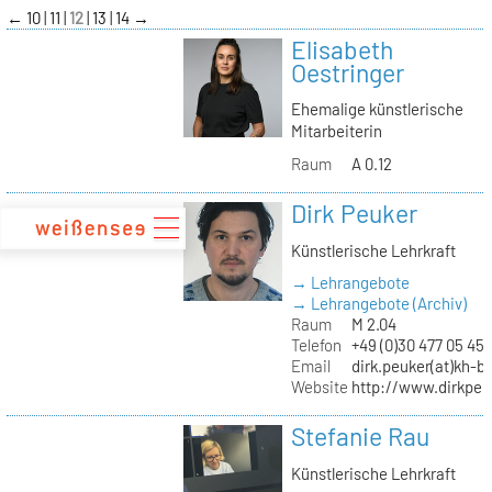
zum
←
10
11
12
13
14
→
Inhalt
Elisabeth
Oestringer
Ehemalige künstlerische
Mitarbeiterin
Raum
A 0.12
Dirk Peuker
Künstlerische Lehrkraft
→ Lehrangebote
→ Lehrangebote (Archiv)
Raum
M 2.04
Telefon
+49 (0)30 477 05 45
Email
dirk.peuker(at)kh-be
Website
http://www.dirkpeu
Stefanie Rau
Künstlerische Lehrkraft