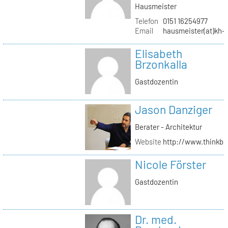
Hausmeister
Telefon
0151 16254977
Email
hausmeister(at)kh-b
Elisabeth
Brzonkalla
Gastdozentin
Jason Danziger
Berater - Architektur
Website
http://www.thinkbu
Nicole Förster
Gastdozentin
Dr. med.