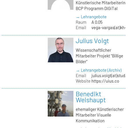
Künstlerische Mitarbeiterin
BCP Programm DiGiTal
→ Lehrangebote
Raum
A 0.05
Email
vega-vargas(at)kh-b
Julius Voigt
Wissenschaftlicher
Mitarbeiter Projekt "Billige
Bilder"
→ Lehrangebote (Archiv)
Email
julius.voigt(at)stud.
Website
https://uius.co
Benedikt
Weishaupt
ehemaliger Künstlerischer
Mitarbeiter Visuelle
Kommunikation