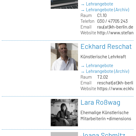
→ Lehrangebote
→ Lehrangebote (Archiv)
Raum
C1.10
Telefon
030 / 47705 243
Email
rau(at)kh-berlin.de
Website
http://www.stefani
Eckhard Reschat
Künstlerische Lehrkraft
→ Lehrangebote
→ Lehrangebote (Archiv)
Raum
T2.02
Email
reschat(at)kh-berlin
Website
https://www.eckhar
Lara Roßwag
Ehemalige Künstlerische
Mitarbeiterin +dimensions
Joana Schmitz