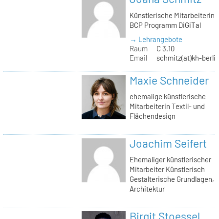
Künstlerische Mitarbeiterin
BCP Programm DiGiTal
→ Lehrangebote
Raum
C 3.10
Email
schmitz(at)kh-berli
Maxie Schneider
ehemalige künstlerische
Mitarbeiterin Textil- und
Flächendesign
Joachim Seifert
Ehemaliger künstlerischer
Mitarbeiter Künstlerisch
Gestalterische Grundlagen,
Architektur
Birgit Stoessel