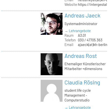
Website
https://intergestalt.
Andreas Jaeck
Systemadministrator
→ Lehrangebote
Raum
A3.01
Telefon
030 / 47705 363
Email
ajaeck(at)kh-berlin
Andreas Rost
Ehemaliger Künstlerischer
Mitarbeiter +dimensions
Claudia Rösing
student life cycle
Management -
Computerstudio
→ Lehrangebote