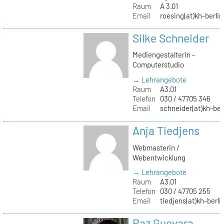
Raum
A 3.01
Email
roesing(at)kh-berlin
Silke Schneider
Mediengestalterin -
Computerstudio
→ Lehrangebote
Raum
A3.01
Telefon
030 / 47705 346
Email
schneider(at)kh-ber
Anja Tiedjens
Webmasterin /
Webentwicklung
→ Lehrangebote
Raum
A3.01
Telefon
030 / 47705 255
Email
tiedjens(at)kh-berli
Paz Guevara