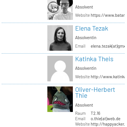
Absolvent
Website
https://www.batar
Elena Tezak
Absolventin
Email
elena.tezak(at)gmx
Katinka Theis
Absolventin
Website
http://www.katinka
Oliver-Herbert
Thie
Absolvent
Raum
T2.16
Email
o.thie(at)web.de
Website
http://happyacker.