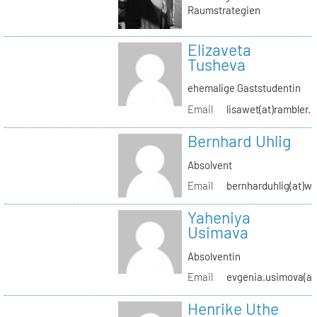
Raumstrategien
Elizaveta
Tusheva
ehemalige Gaststudentin
Email
lisawet(at)rambler.r
Bernhard Uhlig
Absolvent
Email
bernharduhlig(at)w
Yaheniya
Usimava
Absolventin
Email
evgenia.usimova(at
Henrike Uthe