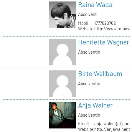
Raina Wada
Absolvent
Mobil
1777620762
Website
http://www.rainaw
Henriette Wagner
Absolventin
Birte Wallbaum
Absolventin
Anja Walner
Absolventin
Email
anja.walner(at)goo
Website
http://anjawalner.t