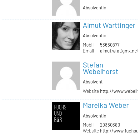
Absolventin
Almut Warttinger
Absolventin
Mobil
53660877
Email
almut.w(at)gmx.net
Stefan
Webelhorst
Absolvent
Website
http://www.webelh
Mareika Weber
Absolventin
Mobil
29360380
Website
http://www.fuchsu