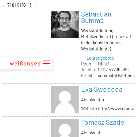
zum
←
7
8
9
10
11
→
Inhalt
Sebastian
Summa
Werkstattleitung
Metallwerkstatt (Lehrkraft
in der künstlerischen
Werkstattlehre)
→ Lehrangebote
Raum
H0.07
Telefon
030 / 47705 386
Email
summa(at)kh-berlin
Eva Swoboda
Absolventin
Website
http://www.studio
Tomasz Szadel
Absolvent