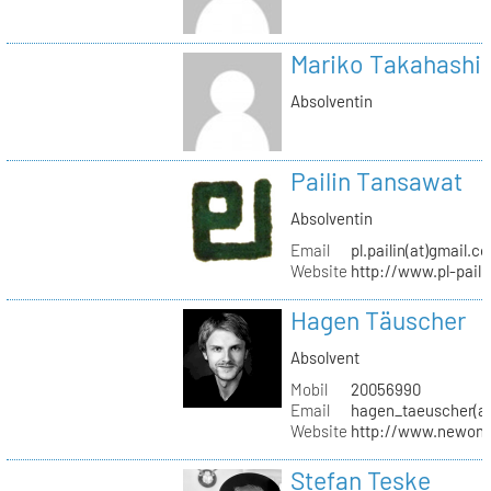
Mariko Takahashi
Absolventin
Pailin Tansawat
Absolventin
Email
pl.pailin(at)gmail.c
Website
http://www.pl-pail
Hagen Täuscher
Absolvent
Mobil
20056990
Email
hagen_taeuscher(a
Website
http://www.newon-
Stefan Teske