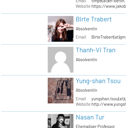
Email
timpe(at)kh-berlin.
Website
https://www.jakob
Birte Trabert
Absolventin
Email
BirteTrabert(at)gmx
Thanh-Vi Tran
Absolventin
Yung-shan Tsou
Absolventin
Email
yungshan.tsou(at)g
Website
http://www.yungsh
Nasan Tur
Ehemaliger Professor