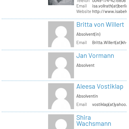
Telefon
0049-174-4215806
Email
isa.vollrath(at)berli
Website
http://www.isabelv
Britta von Willert
Absolvent(in)
Email
Britta.Willert(at)kh-
Jan Vormann
Absolvent
Aleesa Vostiklap
Absolventin
Email
vostiklap(at)yahoo.
Shira
Wachsmann