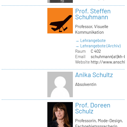
Prof. Steffen
Schuhmann
Professor, Visuelle
Kommunikation
→ Lehrangebote
→ Lehrangebote (Archiv)
Raum
C 402
Email
schuhmann(at)kh-be
Website
http://www.anschl
Anika Schultz
Absolventin
Prof. Doreen
Schulz
Professorin, Mode-Design,
Fachgebietssprecherin