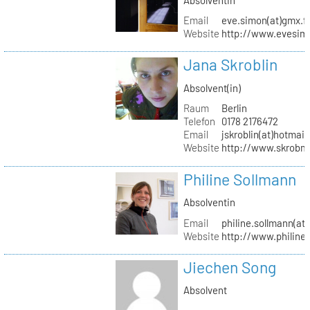
Email
eve.simon(at)gmx.f
Website
http://www.evesimo
Jana Skroblin
Absolvent(in)
Raum
Berlin
Telefon
0178 2176472
Email
jskroblin(at)hotmai
Website
http://www.skrobm
Philine Sollmann
Absolventin
Email
philine.sollmann(at
Website
http://www.philine
Jiechen Song
Absolvent