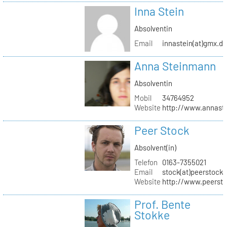
Inna Stein
Absolventin
Email
innastein(at)gmx.d
Anna Steinmann
Absolventin
Mobil
34764952
Website
http://www.annas
Peer Stock
Absolvent(in)
Telefon
0163-7355021
Email
stock(at)peerstock.
Website
http://www.peersto
Prof. Bente
Stokke