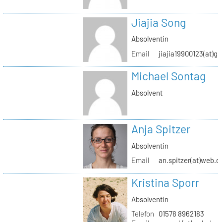
Jiajia Song
Absolventin
Email
jiajia19900123(at)g
Michael Sontag
Absolvent
Anja Spitzer
Absolventin
Email
an.spitzer(at)web.d
Kristina Sporr
Absolventin
Telefon
01578 8962183