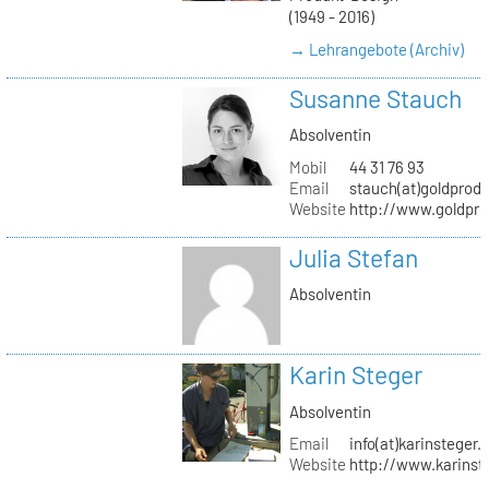
(1949 - 2016)
→ Lehrangebote (Archiv)
Susanne Stauch
Absolventin
Mobil
44 31 76 93
Email
stauch(at)goldprodu
Website
http://www.goldpro
Julia Stefan
Absolventin
Karin Steger
Absolventin
Email
info(at)karinsteger.
Website
http://www.karinst