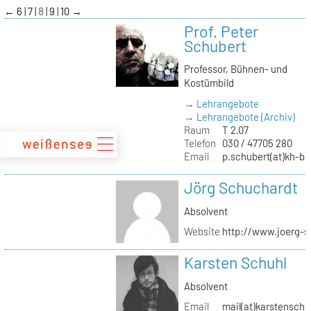
zum
←
6
7
8
9
10
→
Inhalt
Prof. Peter
Schubert
Professor, Bühnen- und
Kostümbild
→ Lehrangebote
→ Lehrangebote (Archiv)
Raum
T 2.07
Telefon
030 / 47705 280
Email
p.schubert(at)kh-be
Jörg Schuchardt
Absolvent
Website
http://www.joerg-s
Karsten Schuhl
Absolvent
Email
mail(at)karstensch