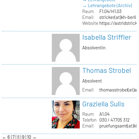
→ Lehrangebote (Archiv)
Raum
F1.04/H1.03
Email
stricker(at)kh-berli
Website
https://astridstrick
Isabella Striffler
Absolventin
Thomas Strobel
Absolvent
Email
thomasstrobel(at)a
Graziella Sulis
Raum
A1.04
Telefon
030 / 47705 312
Email
pruefungsamt(at)kh-
←
6
7
8
9
10
→