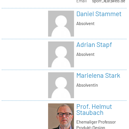
Email
sporr_k(at)web.de
Daniel Stammet
Absolvent
Adrian Stapf
Absolvent
Marielena Stark
Absolventin
Prof. Helmut
Staubach
Ehemaliger Professor
Produkt-Design