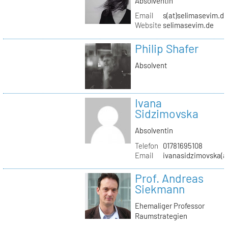
Absolventin
Email
s(at)selimasevim.d
Website
selimasevim.de
Philip Shafer
Absolvent
Ivana
Sidzimovska
Absolventin
Telefon
01781695108
Email
ivanasidzimovska(a
Prof. Andreas
Siekmann
Ehemaliger Professor
Raumstrategien