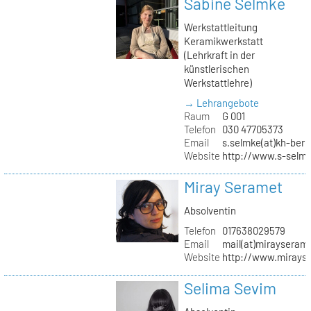
Sabine Selmke
Werkstattleitung
Keramikwerkstatt
(Lehrkraft in der
künstlerischen
Werkstattlehre)
→ Lehrangebote
Raum
G 001
Telefon
030 47705373
Email
s.selmke(at)kh-berl
Website
http://www.s-selm
Miray Seramet
Absolventin
Telefon
017638029579
Email
mail(at)mirayseram
Website
http://www.mirays
Selima Sevim