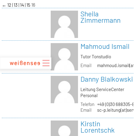
zum
←
12
13
14
15
16
Inhalt
Sheila
Zimmermann
Mahmoud Ismail
Tutor Tonstudio
Email
mahmoud.ismail(at)
Danny Bialkowski
Leitung ServiceCenter
Personal
Telefon
+49 (0)30 688305-8
Email
sc-p.leitung(at)ser
Kirstin
Lorentschk