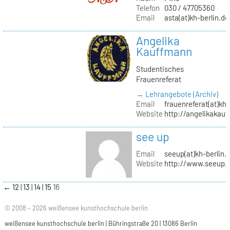
Telefon
030 / 47705360
Email
asta(at)kh-berlin.de
Angelika
Kauffmann
Studentisches
Frauenreferat
→ Lehrangebote (Archiv)
Email
frauenreferat(at)kh-
Website
http://angelikakau
see up
Email
seeup(at)kh-berlin.
Website
http://www.seeup.
←
12
13
14
15
16
© 2008 – 2026 weißensee kunsthochschule berlin
weißensee kunsthochschule berlin | Bühringstraße 20 | 13086 Berlin