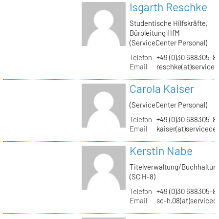
Isgarth Reschke
Studentische Hilfskräfte,
Büroleitung HfM
(ServiceCenter Personal)
Telefon
+49 (0)30 688305-8
Email
reschke(at)service
Carola Kaiser
(ServiceCenter Personal)
Telefon
+49 (0)30 688305-8
Email
kaiser(at)servicece
Kerstin Nabe
Titelverwaltung/Buchhaltun
(SC H-8)
Telefon
+49 (0)30 688305-8
Email
sc-h.08(at)servicec