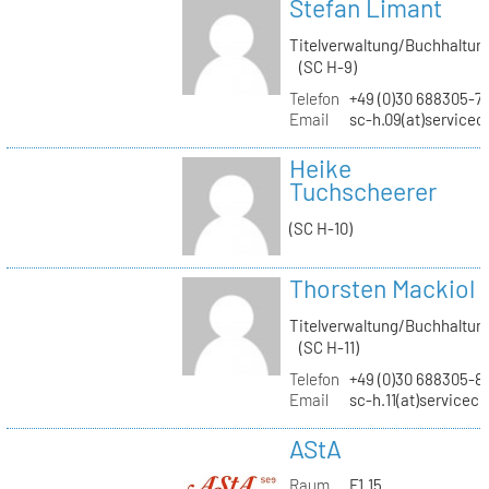
Stefan Limant
Titelverwaltung/Buchhaltun
(SC H-9)
Telefon
+49 (0)30 688305-7
Email
sc-h.09(at)servicec
Heike
Tuchscheerer
(SC H-10)
Thorsten Mackiol
Titelverwaltung/Buchhaltun
(SC H-11)
Telefon
+49 (0)30 688305-8
Email
sc-h.11(at)servicec
AStA
Raum
F1.15