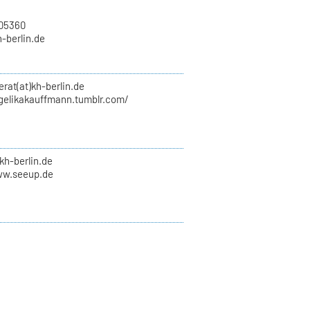
705360
h-berlin.de
erat(at)kh-berlin.de
ngelikakauffmann.tumblr.com/
kh-berlin.de
ww.seeup.de