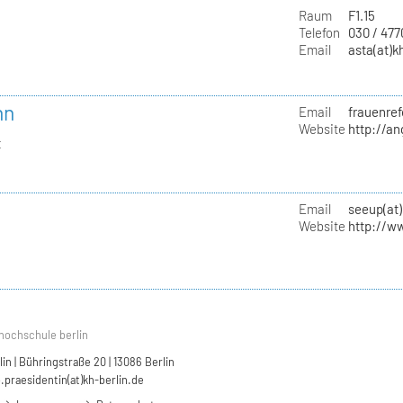
Raum
F1.15
Telefon
030 / 47
Email
asta(at)k
nn
Email
frauenref
Website
http://a
t
Email
seeup(at)
Website
http://w
hochschule berlin
n | Bühringstraße 20 | 13086 Berlin
.praesidentin(at)kh-berlin.de