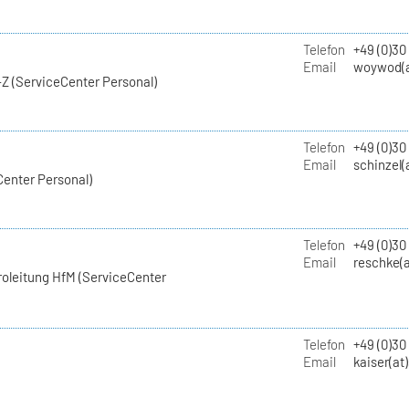
Telefon
+49 (0)30
Email
woywod(a
Z (ServiceCenter Personal)
Telefon
+49 (0)30
Email
schinzel(
Center Personal)
Telefon
+49 (0)3
Email
reschke(a
roleitung HfM (ServiceCenter
Telefon
+49 (0)30
Email
kaiser(at