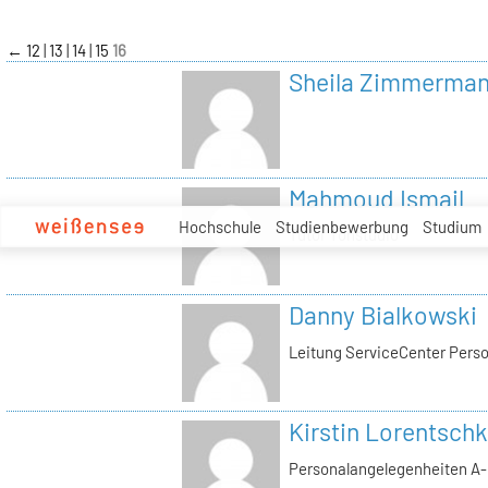
zum
Inhalt
←
12
13
14
15
16
Sheila Zimmerma
Mahmoud Ismail
Hochschule
Studienbewerbung
Studium
Tutor Tonstudio
Danny Bialkowski
Leitung ServiceCenter Perso
Kirstin Lorentschk
Personalangelegenheiten A-