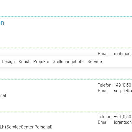
nn
Email
mahmoud.i
Design
Kunst
Projekte
Stellenangebote
Service
Telefon
+49 (0)30
Email
sc-p.leit
nal
Telefon
+49 (0)30
Email
lorentsch
Lh (ServiceCenter Personal)