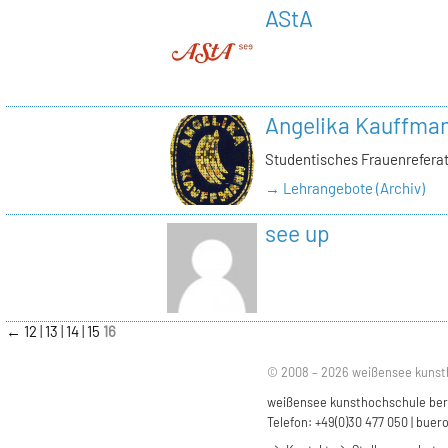
AStA
Angelika Kauffma
Studentisches Frauenrefera
→ Lehrangebote (Archiv)
see up
←
12
13
14
15
16
© 2008 – 2026 weißensee kunst
weißensee kunsthochschule berli
Telefon: +49(0)30 477 050 |
buero