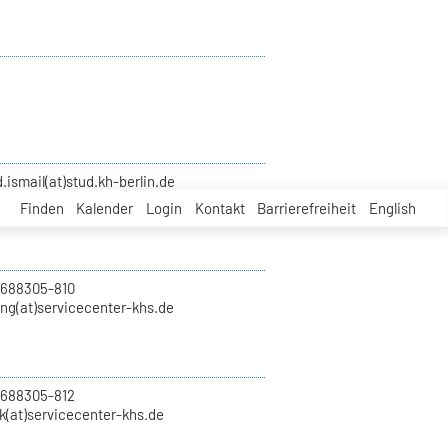
smail(at)stud.kh-berlin.de
Finden
Kalender
Login
Kontakt
Barrierefreiheit
English
 688305-810
ung(at)servicecenter-khs.de
 688305-812
k(at)servicecenter-khs.de