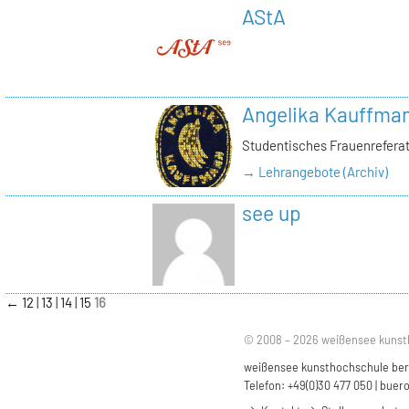
AStA
Angelika Kauffma
Studentisches Frauenrefera
→ Lehrangebote (Archiv)
see up
←
12
13
14
15
16
© 2008 – 2026 weißensee kunst
weißensee kunsthochschule berli
Telefon: +49(0)30 477 050 |
buero