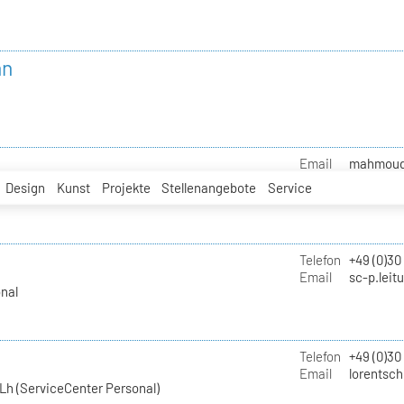
nn
Email
mahmoud.i
Design
Kunst
Projekte
Stellenangebote
Service
Telefon
+49 (0)30
Email
sc-p.leit
nal
Telefon
+49 (0)30
Email
lorentsch
Lh (ServiceCenter Personal)