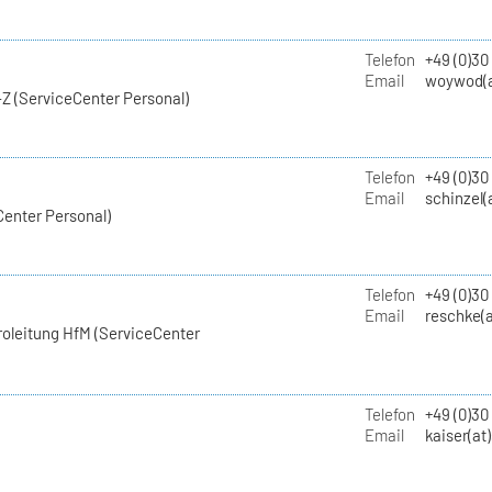
Telefon
+49 (0)30
Email
woywod(a
Z (ServiceCenter Personal)
Telefon
+49 (0)30
Email
schinzel(
Center Personal)
Telefon
+49 (0)3
Email
reschke(a
roleitung HfM (ServiceCenter
Telefon
+49 (0)30
Email
kaiser(at