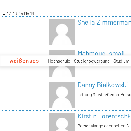
zum
Inhalt
←
12
13
14
15
16
Sheila Zimmerma
Mahmoud Ismail
Hochschule
Studienbewerbung
Studium
Tutor Tonstudio
Danny Bialkowski
Leitung ServiceCenter Perso
Kirstin Lorentschk
Personalangelegenheiten A-