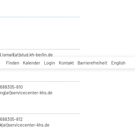
smail(at)stud.kh-berlin.de
Finden
Kalender
Login
Kontakt
Barrierefreiheit
English
 688305-810
ung(at)servicecenter-khs.de
 688305-812
k(at)servicecenter-khs.de