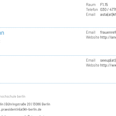
Raum
F1.15
Telefon
030 / 47
Email
asta(at)k
nn
Email
frauenref
Website
http://a
t
Email
seeup(at)
Website
http://w
hochschule berlin
n | Bühringstraße 20 | 13086 Berlin
.praesidentin(at)kh-berlin.de