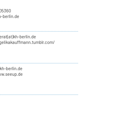
705360
h-berlin.de
erat(at)kh-berlin.de
ngelikakauffmann.tumblr.com/
kh-berlin.de
ww.seeup.de