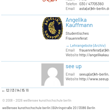
Telefon
030 / 47705360
Email
asta(at)kh-berlin.de
Angelika
Kauffmann
Studentisches
Frauenreferat
→ Lehrangebote (Archiv)
Email
frauenreferat(at)kh-
Website
http://angelikakau
see up
Email
seeup(at)kh-berlin.
Website
http://www.seeup.
←
12
13
14
15
16
© 2008 – 2026 weißensee kunsthochschule berlin
weißensee kunsthochschule berlin | Bühringstraße 20 | 13086 Berlin