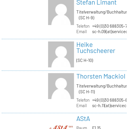
Stefan Limant
Titelverwaltung/Buchhaltun
(SC H-9)
Telefon
+49 (0)30 688305-7
Email
sc-h.09(at)servicec
Heike
Tuchscheerer
(SC H-10)
Thorsten Mackiol
Titelverwaltung/Buchhaltun
(SC H-11)
Telefon
+49 (0)30 688305-8
Email
sc-h.11(at)servicec
AStA
Raum
F1.15