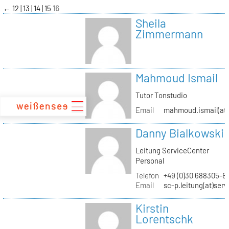
zum
←
12
13
14
15
16
Inhalt
Sheila
Zimmermann
Mahmoud Ismail
Tutor Tonstudio
Email
mahmoud.ismail(at)
Danny Bialkowski
Leitung ServiceCenter
Personal
Telefon
+49 (0)30 688305-8
Email
sc-p.leitung(at)ser
Kirstin
Lorentschk