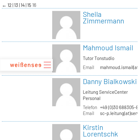
zum
←
12
13
14
15
16
Inhalt
Sheila
Zimmermann
Mahmoud Ismail
Tutor Tonstudio
Email
mahmoud.ismail(at)
Danny Bialkowski
Leitung ServiceCenter
Personal
Telefon
+49 (0)30 688305-8
Email
sc-p.leitung(at)ser
Kirstin
Lorentschk