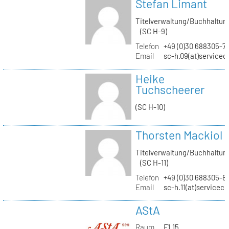
Stefan Limant
Titelverwaltung/Buchhaltun
(SC H-9)
Telefon
+49 (0)30 688305-7
Email
sc-h.09(at)servicec
Heike
Tuchscheerer
(SC H-10)
Thorsten Mackiol
Titelverwaltung/Buchhaltun
(SC H-11)
Telefon
+49 (0)30 688305-8
Email
sc-h.11(at)servicec
AStA
Raum
F1.15