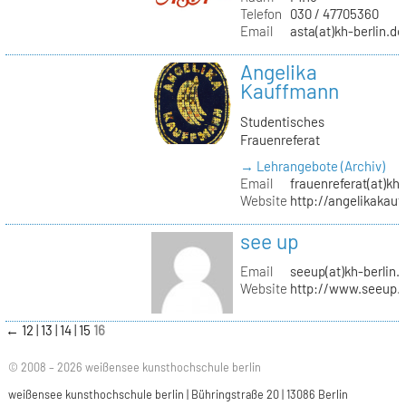
Telefon
030 / 47705360
Email
asta(at)kh-berlin.de
Angelika
Kauffmann
Studentisches
Frauenreferat
→ Lehrangebote (Archiv)
Email
frauenreferat(at)kh-
Website
http://angelikakau
see up
Email
seeup(at)kh-berlin.
Website
http://www.seeup.
←
12
13
14
15
16
© 2008 – 2026 weißensee kunsthochschule berlin
weißensee kunsthochschule berlin | Bühringstraße 20 | 13086 Berlin