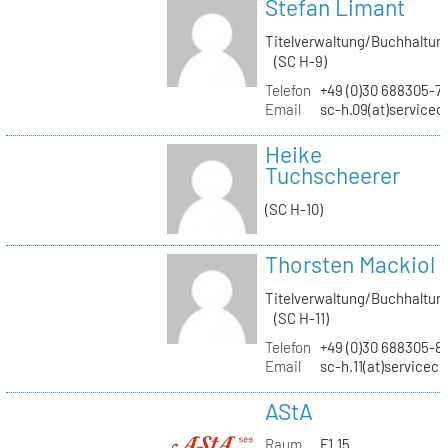
Stefan Limant
Titelverwaltung/Buchhaltun
(SC H-9)
Telefon
+49 (0)30 688305-7
Email
sc-h.09(at)servicec
Heike
Tuchscheerer
(SC H-10)
Thorsten Mackiol
Titelverwaltung/Buchhaltun
(SC H-11)
Telefon
+49 (0)30 688305-8
Email
sc-h.11(at)servicec
AStA
Raum
F1.15