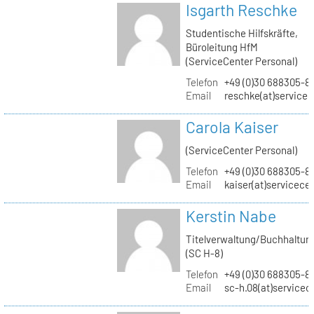
Isgarth Reschke
Studentische Hilfskräfte,
Büroleitung HfM
(ServiceCenter Personal)
Telefon
+49 (0)30 688305-8
Email
reschke(at)service
Carola Kaiser
(ServiceCenter Personal)
Telefon
+49 (0)30 688305-8
Email
kaiser(at)servicece
Kerstin Nabe
Titelverwaltung/Buchhaltun
(SC H-8)
Telefon
+49 (0)30 688305-8
Email
sc-h.08(at)servicec