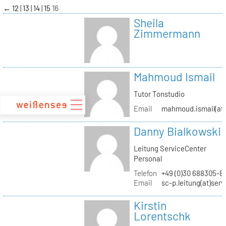
zum
←
12
13
14
15
16
Inhalt
Sheila
Zimmermann
Mahmoud Ismail
Tutor Tonstudio
Email
mahmoud.ismail(at)
Danny Bialkowski
Leitung ServiceCenter
Personal
Telefon
+49 (0)30 688305-8
Email
sc-p.leitung(at)ser
Kirstin
Lorentschk