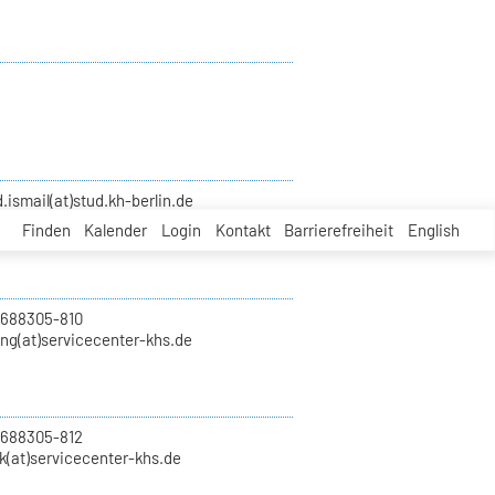
smail(at)stud.kh-berlin.de
Finden
Kalender
Login
Kontakt
Barrierefreiheit
English
 688305-810
ung(at)servicecenter-khs.de
 688305-812
k(at)servicecenter-khs.de