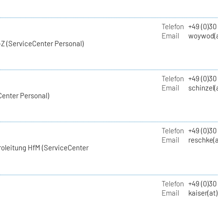
Telefon
+49 (0)30
Email
woywod(a
Z (ServiceCenter Personal)
Telefon
+49 (0)30
Email
schinzel(
Center Personal)
Telefon
+49 (0)3
Email
reschke(a
roleitung HfM (ServiceCenter
Telefon
+49 (0)30
Email
kaiser(at