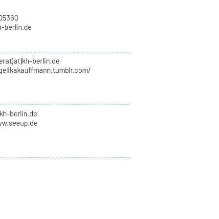
705360
h-berlin.de
erat(at)kh-berlin.de
ngelikakauffmann.tumblr.com/
kh-berlin.de
ww.seeup.de