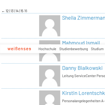
zum
Inhalt
←
12
13
14
15
16
Sheila Zimmerma
Mahmoud Ismail
Hochschule
Studienbewerbung
Studium
Tutor Tonstudio
Danny Bialkowski
Leitung ServiceCenter Perso
Kirstin Lorentschk
Personalangelegenheiten A-