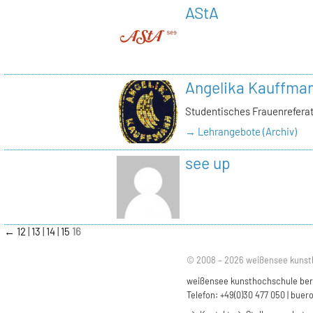
AStA
Angelika Kauffma
Studentisches Frauenrefera
→ Lehrangebote (Archiv)
see up
←
12
13
14
15
16
© 2008 – 2026 weißensee kunst
weißensee kunsthochschule berli
Telefon: +49(0)30 477 050 |
buero