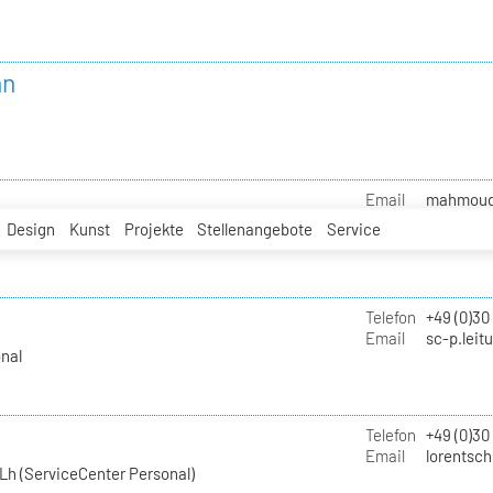
nn
Email
mahmoud.i
Design
Kunst
Projekte
Stellenangebote
Service
Telefon
+49 (0)30
Email
sc-p.leit
nal
Telefon
+49 (0)30
Email
lorentsch
Lh (ServiceCenter Personal)