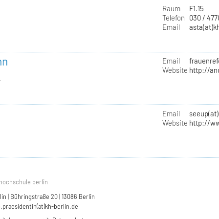
Raum
F1.15
Telefon
030 / 47
Email
asta(at)k
nn
Email
frauenref
Website
http://a
t
Email
seeup(at)
Website
http://w
hochschule berlin
n | Bühringstraße 20 | 13086 Berlin
.praesidentin(at)kh-berlin.de