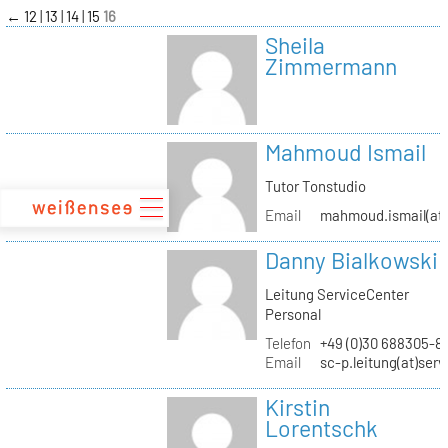
zum
←
12
13
14
15
16
Inhalt
Sheila
Zimmermann
Mahmoud Ismail
Tutor Tonstudio
Email
mahmoud.ismail(at)
Danny Bialkowski
Leitung ServiceCenter
Personal
Telefon
+49 (0)30 688305-8
Email
sc-p.leitung(at)ser
Kirstin
Lorentschk