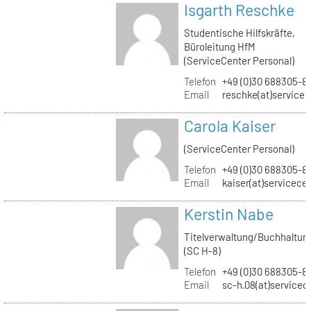
Isgarth Reschke
Studentische Hilfskräfte,
Büroleitung HfM
(ServiceCenter Personal)
Telefon
+49 (0)30 688305-8
Email
reschke(at)service
Carola Kaiser
(ServiceCenter Personal)
Telefon
+49 (0)30 688305-8
Email
kaiser(at)servicece
Kerstin Nabe
Titelverwaltung/Buchhaltun
(SC H-8)
Telefon
+49 (0)30 688305-8
Email
sc-h.08(at)servicec