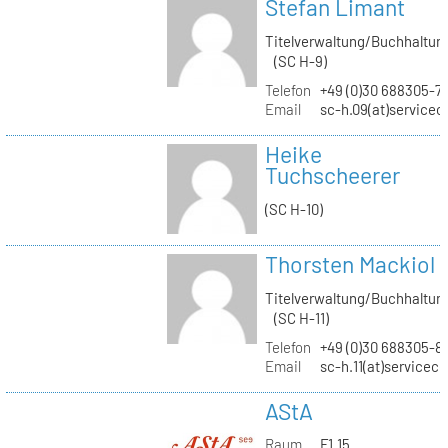
Stefan Limant
Titelverwaltung/Buchhaltun
(SC H-9)
Telefon
+49 (0)30 688305-7
Email
sc-h.09(at)servicec
Heike
Tuchscheerer
(SC H-10)
Thorsten Mackiol
Titelverwaltung/Buchhaltun
(SC H-11)
Telefon
+49 (0)30 688305-8
Email
sc-h.11(at)servicec
AStA
Raum
F1.15