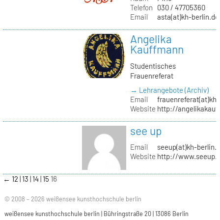
Telefon
030 / 47705360
Email
asta(at)kh-berlin.de
Angelika
Kauffmann
Studentisches
Frauenreferat
→ Lehrangebote (Archiv)
Email
frauenreferat(at)kh-
Website
http://angelikakau
see up
Email
seeup(at)kh-berlin.
Website
http://www.seeup.
←
12
13
14
15
16
© 2008 – 2026 weißensee kunsthochschule berlin
weißensee kunsthochschule berlin | Bühringstraße 20 | 13086 Berlin