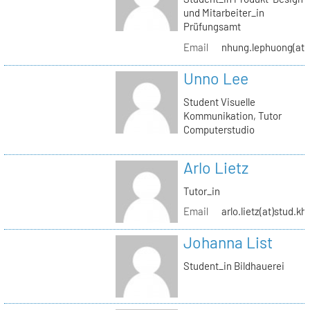
und Mitarbeiter_in
Prüfungsamt
Email
nhung.lephuong(at)s
Unno Lee
Student Visuelle
Kommunikation, Tutor
Computerstudio
Arlo Lietz
Tutor_in
Email
arlo.lietz(at)stud.kh
Johanna List
Student_in Bildhauerei