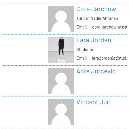
Cora Jarchow
Tutorin Nader Ahriman
Email
cora.jarchow(at)stu
Lara Jordan
Studentin
Email
lara.jordan(at)stud.
Ante Jurcevic
Vincent Jurr