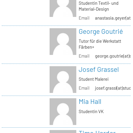
Studentin Textil- und
Material-Design
Email
anastasia.geyer(at)
George Goutrié
Tutor für die Werkstatt
Färben+
Email
george.goutrie(at)s
Josef Grassel
Student Malerei
Email
josef.grassl(at)stud
Mia Hall
Studentin VK