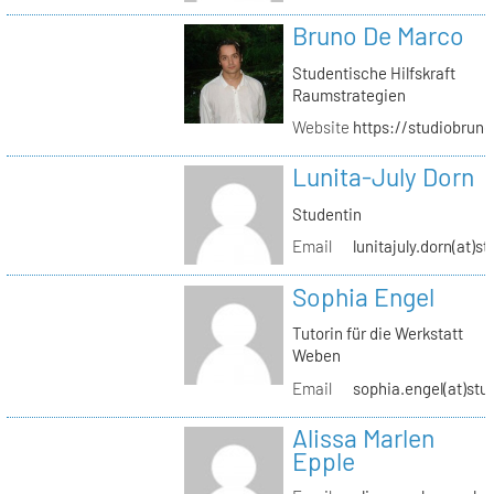
Bruno De Marco
Studentische Hilfskraft
Raumstrategien
Website
https://studiobrun
Lunita-July Dorn
Studentin
Email
lunitajuly.dorn(at)s
Sophia Engel
Tutorin für die Werkstatt
Weben
Email
sophia.engel(at)stu
Alissa Marlen
Epple