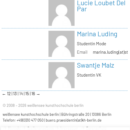
Lucie Loubet Del
Par
Marina Luding
Studentin Mode
Email
marina.luding(at)st
Swantje Malz
Studentin VK
←
12
13
14
15
16
→
© 2008 – 2026 weißensee kunsthochschule berlin
weißensee kunsthochschule berlin | Bühringstraße 20 | 13086 Berlin
Telefon: +49(0)30 477 050 |
buero.praesidentin(at)kh-berlin.de
Kontakt
Stellenangebote
Impressum
Datenschutz