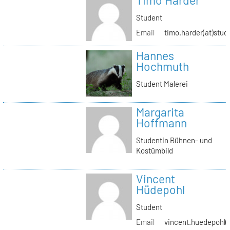
Timo Harder
Student
Email
timo.harder(at)stud
Hannes
Hochmuth
Student Malerei
Margarita
Hoffmann
Studentin Bühnen- und
Kostümbild
Vincent
Hüdepohl
Student
Email
vincent.huedepohl(a