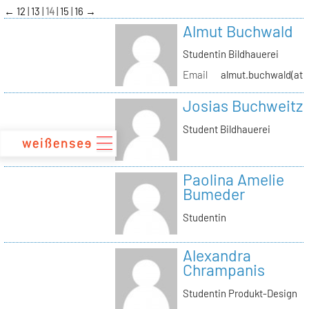
zum
←
12
13
14
15
16
→
Inhalt
Almut Buchwald
Studentin Bildhauerei
Email
almut.buchwald(at)s
Josias Buchweitz
Student Bildhauerei
Paolina Amelie
Bumeder
Studentin
Alexandra
Chrampanis
Studentin Produkt-Design