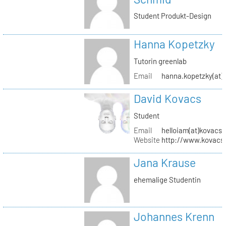
Student Produkt-Design
Hanna Kopetzky
Tutorin greenlab
Email
hanna.kopetzky(at)s
David Kovacs
Student
Email
helloiam(at)kovacs
Website
http://www.kovacs
Jana Krause
ehemalige Studentin
Johannes Krenn