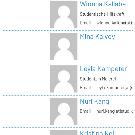
Wionna Kallaba
Studentische Hilfskraft
Email
wionna.kallaba(at)s
Mina Kalvoy
Leyla Kampeter
Student_in Malerei
Email
leyla.kampeter(at)s
Nuri Kang
Email
nuri.kang(at)stud.kh
Kristina Keil