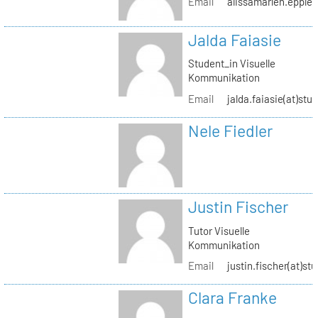
Email
alissamarlen.epple(
Jalda Faiasie
Student_in Visuelle
Kommunikation
Email
jalda.faiasie(at)stu
Nele Fiedler
Justin Fischer
Tutor Visuelle
Kommunikation
Email
justin.fischer(at)st
Clara Franke