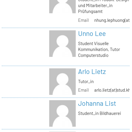
und Mitarbeiter_in
Prüfungsamt
Email
nhung.lephuong(at)s
Unno Lee
Student Visuelle
Kommunikation, Tutor
Computerstudio
Arlo Lietz
Tutor_in
Email
arlo.lietz(at)stud.kh
Johanna List
Student_in Bildhauerei