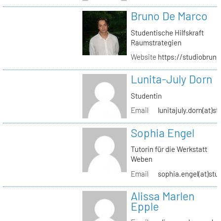
Bruno De Marco
Studentische Hilfskraft
Raumstrategien
Website
https://studiobrun
Lunita-July Dorn
Studentin
Email
lunitajuly.dorn(at)s
Sophia Engel
Tutorin für die Werkstatt
Weben
Email
sophia.engel(at)stu
Alissa Marlen
Epple