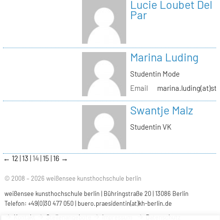
Lucie Loubet Del
Par
Marina Luding
Studentin Mode
Email
marina.luding(at)st
Swantje Malz
Studentin VK
←
12
13
14
15
16
→
© 2008 – 2026 weißensee kunsthochschule berlin
weißensee kunsthochschule berlin | Bühringstraße 20 | 13086 Berlin
Telefon: +49(0)30 477 050 |
buero.praesidentin(at)kh-berlin.de
Kontakt
Stellenangebote
Impressum
Datenschutz