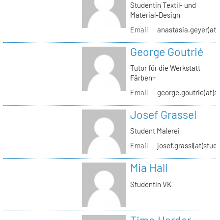
Studentin Textil- und
Material-Design
Email
anastasia.geyer(at)
George Goutrié
Tutor für die Werkstatt
Färben+
Email
george.goutrie(at)s
Josef Grassel
Student Malerei
Email
josef.grassl(at)stud
Mia Hall
Studentin VK