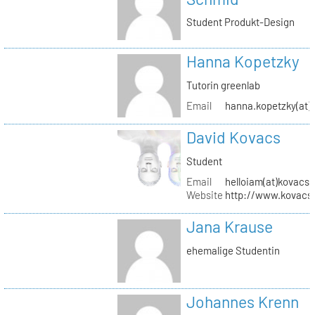
Student Produkt-Design
Hanna Kopetzky
Tutorin greenlab
Email
hanna.kopetzky(at)s
David Kovacs
Student
Email
helloiam(at)kovacs
Website
http://www.kovacs
Jana Krause
ehemalige Studentin
Johannes Krenn