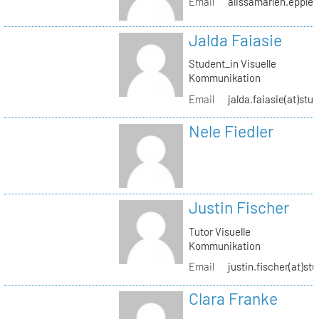
Email
alissamarlen.epple(
Jalda Faiasie
Student_in Visuelle
Kommunikation
Email
jalda.faiasie(at)stu
Nele Fiedler
Justin Fischer
Tutor Visuelle
Kommunikation
Email
justin.fischer(at)st
Clara Franke