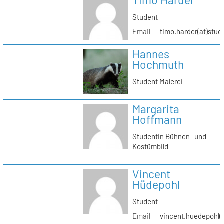
Timo Harder
Student
Email
timo.harder(at)stud
Hannes
Hochmuth
Student Malerei
Margarita
Hoffmann
Studentin Bühnen- und
Kostümbild
Vincent
Hüdepohl
Student
Email
vincent.huedepohl(a