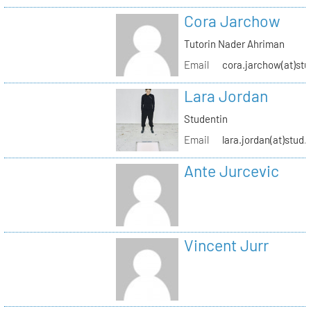
Cora Jarchow
Tutorin Nader Ahriman
Email
cora.jarchow(at)stu
Lara Jordan
Studentin
Email
lara.jordan(at)stud.
Ante Jurcevic
Vincent Jurr