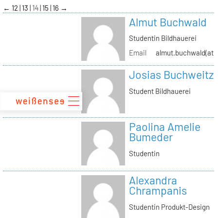
zum
←
12
13
14
15
16
→
Inhalt
Almut Buchwald
Studentin Bildhauerei
Email
almut.buchwald(at)s
Josias Buchweitz
Student Bildhauerei
Paolina Amelie
Bumeder
Studentin
Alexandra
Chrampanis
Studentin Produkt-Design