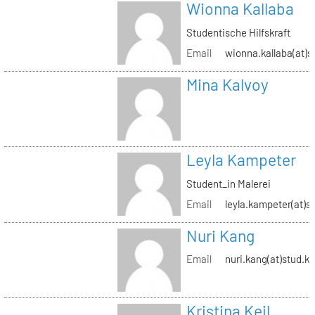
Wionna Kallaba
Studentische Hilfskraft
Email
wionna.kallaba(at)s
Mina Kalvoy
Leyla Kampeter
Student_in Malerei
Email
leyla.kampeter(at)s
Nuri Kang
Email
nuri.kang(at)stud.kh
Kristina Keil