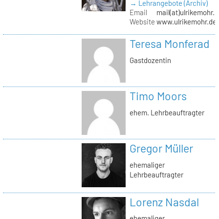
→ Lehrangebote (Archiv)
Email
mail(at)ulrikemohr.
Website
www.ulrikemohr.de
Teresa Monferad
Gastdozentin
Timo Moors
ehem. Lehrbeauftragter
Gregor Müller
ehemaliger
Lehrbeauftragter
Lorenz Nasdal
ehemaliger