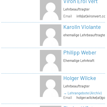
Viron Erol Vert
Lehrbeauftragter
Email
info(at)vironvert.co
Karolin Violante
ehemalige Lehrbeauftragte
Philipp Weber
Ehemalige Lehrkraft
Holger Wilcke
Lehrbeauftragter
→ Lehrangebote (Archiv)
Email
holger.wilcke(at)go