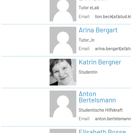
Tutor eLab
Email
lion.beck(at)stud.kh
Arina Bergart
Tutor_in
Email
arina.bergart(at)stu
Katrin Bergner
Studentin
Anton
Bertelsmann
Studentische Hilfskraft
Email
anton.bertelsmann(a
Elisabeth Bosse