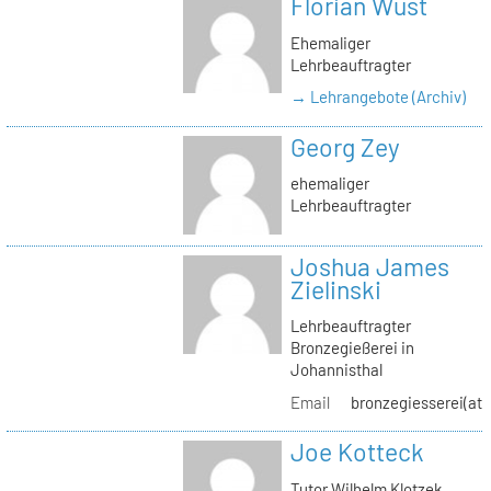
Florian Wüst
Ehemaliger
Lehrbeauftragter
→ Lehrangebote (Archiv)
Georg Zey
ehemaliger
Lehrbeauftragter
Joshua James
Zielinski
Lehrbeauftragter
Bronzegießerei in
Johannisthal
Email
bronzegiesserei(at)
Joe Kotteck
Tutor Wilhelm Klotzek