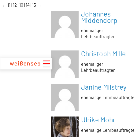
zum
←
11
12
13
14
15
→
Inhalt
Johannes
Middendorp
ehemaliger
Lehrbeauftragter
Christoph Mille
ehemaliger
Lehrbeauftragter
Janine Milstrey
ehemalige Lehrbeauftragte
Ulrike Mohr
ehemalige Lehrbeauftragte