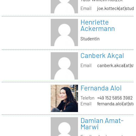
Email
joe.kotteck(at)stud.
Henriette
Ackermann
Studentin
Canberk Akçal
Email
canberk.akcal(at)st
Fernanda Aloi
Telefon
+49 152 5856 3982
Email
fernanda.aloi(at)stu
Damian Amat-
Marwi