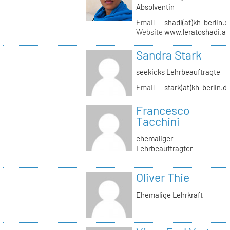
Absolventin
Email
shadi(at)kh-berlin.d
Website
www.leratoshadi.ar
Sandra Stark
seekicks Lehrbeauftragte
Email
stark(at)kh-berlin.d
Francesco
Tacchini
ehemaliger
Lehrbeauftragter
Oliver Thie
Ehemalige Lehrkraft