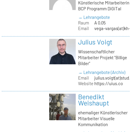
Künstlerische Mitarbeiterin
BCP Programm DiGiTal
→ Lehrangebote
Raum
A 0.05
Email
vega-vargas(at)kh-b
Julius Voigt
Wissenschaftlicher
Mitarbeiter Projekt "Billige
Bilder"
→ Lehrangebote (Archiv)
Email
julius.voigt(at)stud.
Website
https://uius.co
Benedikt
Weishaupt
ehemaliger Künstlerischer
Mitarbeiter Visuelle
Kommunikation