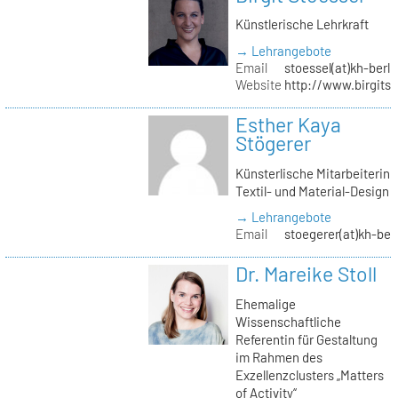
Künstlerische Lehrkraft
→ Lehrangebote
Email
stoessel(at)kh-berli
Website
http://www.birgitst
Esther Kaya
Stögerer
Künsterlische Mitarbeiterin
Textil- und Material-Design
→ Lehrangebote
Email
stoegerer(at)kh-ber
Dr. Mareike Stoll
Ehemalige
Wissenschaftliche
Referentin für Gestaltung
im Rahmen des
Exzellenzclusters „Matters
of Activity“