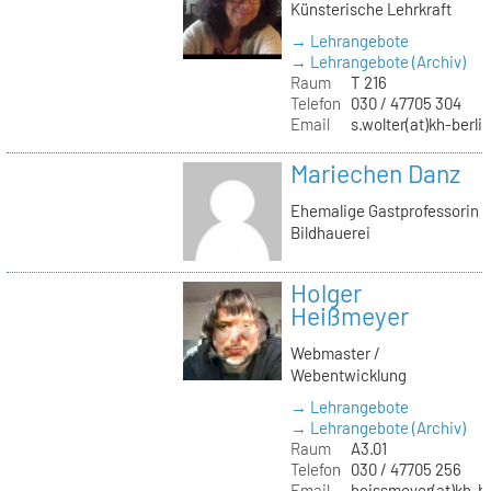
Künsterische Lehrkraft
→ Lehrangebote
→ Lehrangebote (Archiv)
Raum
T 216
Telefon
030 / 47705 304
Email
s.wolter(at)kh-berli
Mariechen Danz
Ehemalige Gastprofessorin
Bildhauerei
Holger
Heißmeyer
Webmaster /
Webentwicklung
→ Lehrangebote
→ Lehrangebote (Archiv)
Raum
A3.01
Telefon
030 / 47705 256
Email
heissmeyer(at)kh-be