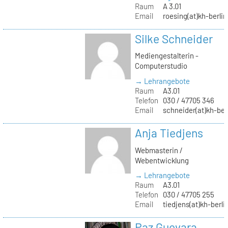
Raum
A 3.01
Email
roesing(at)kh-berlin
Silke Schneider
Mediengestalterin -
Computerstudio
→ Lehrangebote
Raum
A3.01
Telefon
030 / 47705 346
Email
schneider(at)kh-ber
Anja Tiedjens
Webmasterin /
Webentwicklung
→ Lehrangebote
Raum
A3.01
Telefon
030 / 47705 255
Email
tiedjens(at)kh-berli
Paz Guevara