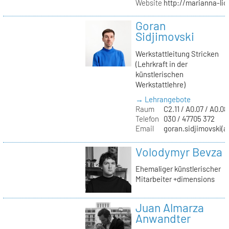
Website
http://marianna-lio
Goran
Sidjimovski
Werkstattleitung Stricken
(Lehrkraft in der
künstlerischen
Werkstattlehre)
→ Lehrangebote
Raum
C2.11 / A0.07 / A0.08
Telefon
030 / 47705 372
Email
goran.sidjimovski(at
Volodymyr Bevza
Ehemaliger künstlerischer
Mitarbeiter +dimensions
Juan Almarza
Anwandter