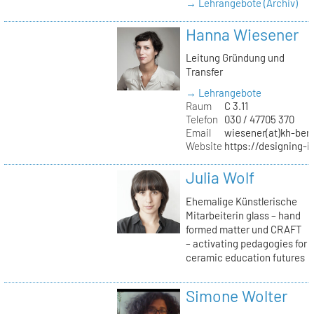
→ Lehrangebote (Archiv)
Hanna Wiesener
Leitung Gründung und
Transfer
→ Lehrangebote
Raum
C 3.11
Telefon
030 / 47705 370
Email
wiesener(at)kh-berl
Website
https://designing-i
Julia Wolf
Ehemalige Künstlerische
Mitarbeiterin glass – hand
formed matter und CRAFT
– activating pedagogies for
ceramic education futures
Simone Wolter