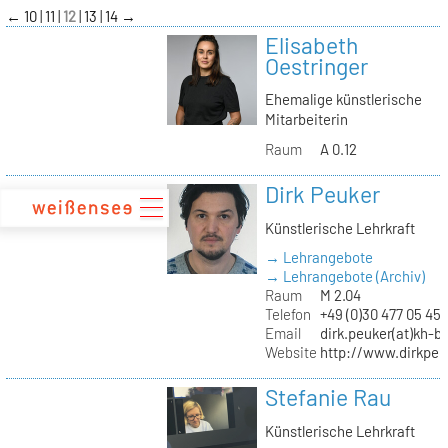
zum
←
10
11
12
13
14
→
Inhalt
Elisabeth
Oestringer
Ehemalige künstlerische
Mitarbeiterin
Raum
A 0.12
Dirk Peuker
Künstlerische Lehrkraft
→ Lehrangebote
→ Lehrangebote (Archiv)
Raum
M 2.04
Telefon
+49 (0)30 477 05 45
Email
dirk.peuker(at)kh-be
Website
http://www.dirkpeu
Stefanie Rau
Künstlerische Lehrkraft