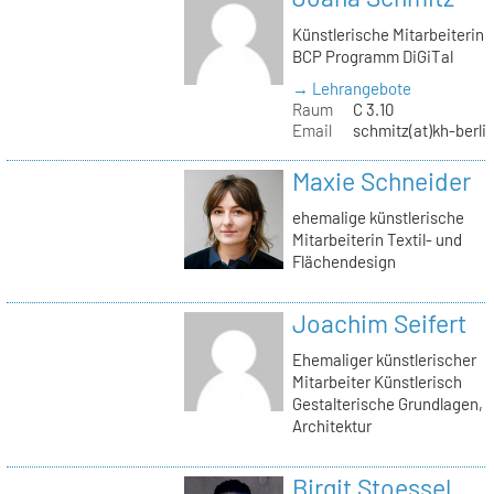
Künstlerische Mitarbeiterin
BCP Programm DiGiTal
→ Lehrangebote
Raum
C 3.10
Email
schmitz(at)kh-berli
Maxie Schneider
ehemalige künstlerische
Mitarbeiterin Textil- und
Flächendesign
Joachim Seifert
Ehemaliger künstlerischer
Mitarbeiter Künstlerisch
Gestalterische Grundlagen,
Architektur
Birgit Stoessel