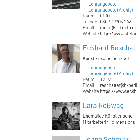
→ Lehrangebote
→ Lehrangebote (Archiv)
Raum
C1.10
Telefon
030 / 47705 243
Email
rau(at)kh-berlin.de
Website
http://www.stefani
Eckhard Reschat
Künstlerische Lehrkraft
→ Lehrangebote
→ Lehrangebote (Archiv)
Raum
T2.02
Email
reschat(at)kh-berlin
Website
https://www.eckhar
Lara Roßwag
Ehemalige Künstlerische
Mitarbeiterin +dimensions
Joana Schmitz