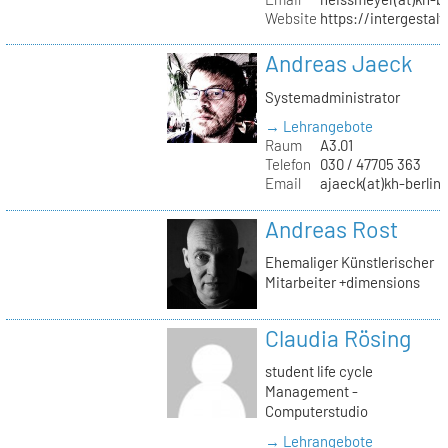
Website
https://intergestalt.
Andreas Jaeck
Systemadministrator
→ Lehrangebote
Raum
A3.01
Telefon
030 / 47705 363
Email
ajaeck(at)kh-berlin
Andreas Rost
Ehemaliger Künstlerischer
Mitarbeiter +dimensions
Claudia Rösing
student life cycle
Management -
Computerstudio
→ Lehrangebote