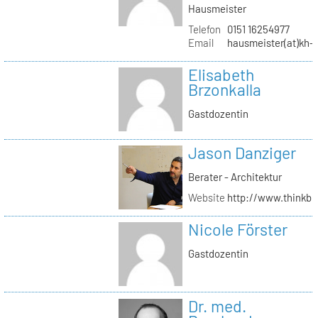
Hausmeister
Telefon
0151 16254977
Email
hausmeister(at)kh-b
Elisabeth
Brzonkalla
Gastdozentin
Jason Danziger
Berater - Architektur
Website
http://www.thinkbu
Nicole Förster
Gastdozentin
Dr. med.