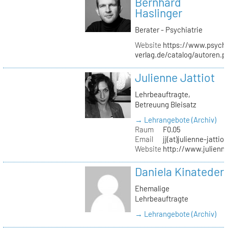
Bernhard
Haslinger
Berater - Psychiatrie
Website
https://www.psycho
verlag.de/catalog/autoren.
Julienne Jattiot
Lehrbeauftragte,
Betreuung Bleisatz
→ Lehrangebote (Archiv)
Raum
F0.05
Email
jj(at)julienne-jattio
Website
http://www.julienne
Daniela Kinateder
Ehemalige
Lehrbeauftragte
→ Lehrangebote (Archiv)