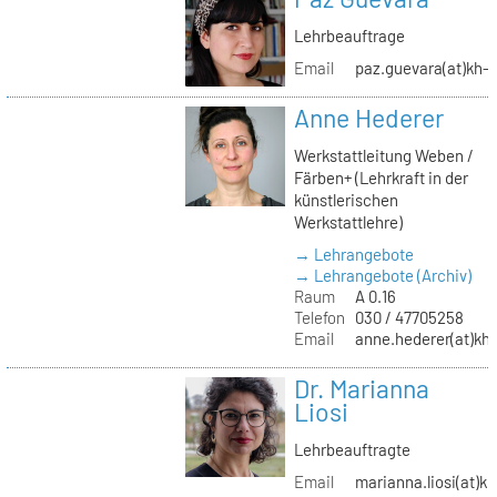
Lehrbeauftrage
Email
paz.guevara(at)kh-b
Anne Hederer
Werkstattleitung Weben /
Färben+ (Lehrkraft in der
künstlerischen
Werkstattlehre)
→ Lehrangebote
→ Lehrangebote (Archiv)
Raum
A 0.16
Telefon
030 / 47705258
Email
anne.hederer(at)kh-
Dr. Marianna
Liosi
Lehrbeauftragte
Email
marianna.liosi(at)kh