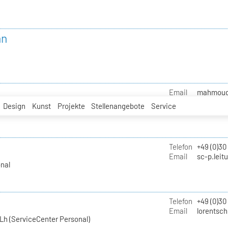
nn
Email
mahmoud.i
Design
Kunst
Projekte
Stellenangebote
Service
Telefon
+49 (0)30
Email
sc-p.leit
nal
Telefon
+49 (0)30
Email
lorentsch
Lh (ServiceCenter Personal)