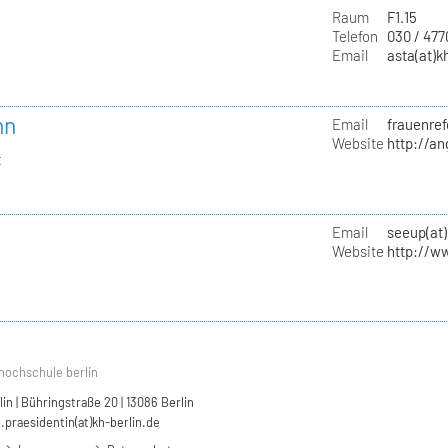
Raum
F1.15
Telefon
030 / 47
Email
asta(at)k
nn
Email
frauenref
Website
http://a
t
Email
seeup(at)
Website
http://w
hochschule berlin
n | Bühringstraße 20 | 13086 Berlin
.praesidentin(at)kh-berlin.de