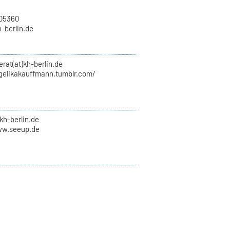
705360
h-berlin.de
erat(at)kh-berlin.de
ngelikakauffmann.tumblr.com/
kh-berlin.de
ww.seeup.de