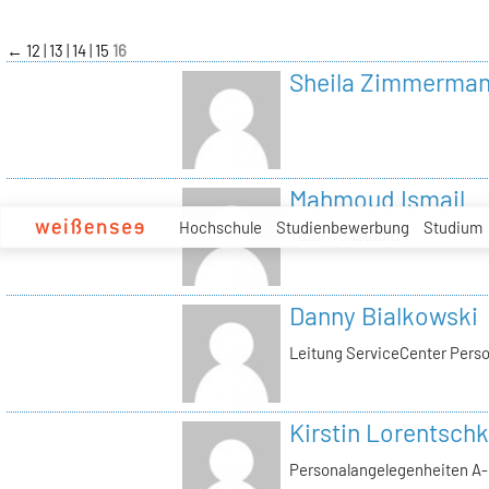
zum
Inhalt
←
12
13
14
15
16
Sheila Zimmerma
Mahmoud Ismail
Hochschule
Studienbewerbung
Studium
Tutor Tonstudio
Danny Bialkowski
Leitung ServiceCenter Perso
Kirstin Lorentschk
Personalangelegenheiten A-