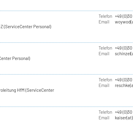
Telefon
+49 (0)30
Email
woywod(a
Z (ServiceCenter Personal)
Telefon
+49 (0)30
Email
schinzel(
Center Personal)
Telefon
+49 (0)3
Email
reschke(a
roleitung HfM (ServiceCenter
Telefon
+49 (0)30
Email
kaiser(at