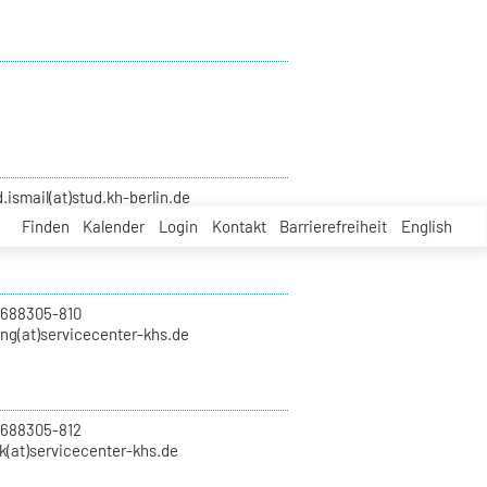
smail(at)stud.kh-berlin.de
Finden
Kalender
Login
Kontakt
Barrierefreiheit
English
 688305-810
ung(at)servicecenter-khs.de
 688305-812
k(at)servicecenter-khs.de