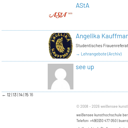
AStA
Angelika Kauffma
Studentisches Frauenrefera
→ Lehrangebote (Archiv)
see up
←
12
13
14
15
16
© 2008 – 2026 weißensee kunst
weißensee kunsthochschule berli
Telefon: +49(0)30 477 050 |
buero