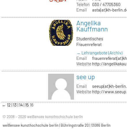
Telefon
030 / 47705360
Email
asta(at)kh-berlin.de
Angelika
Kauffmann
Studentisches
Frauenreferat
→ Lehrangebote (Archiv)
Email
frauenreferat(at)kh-
Website
http://angelikakau
see up
Email
seeup(at)kh-berlin.
Website
http://www.seeup.
←
12
13
14
15
16
© 2008 – 2026 weißensee kunsthochschule berlin
weißensee kunsthochschule berlin | Bühringstraße 20 | 13086 Berlin