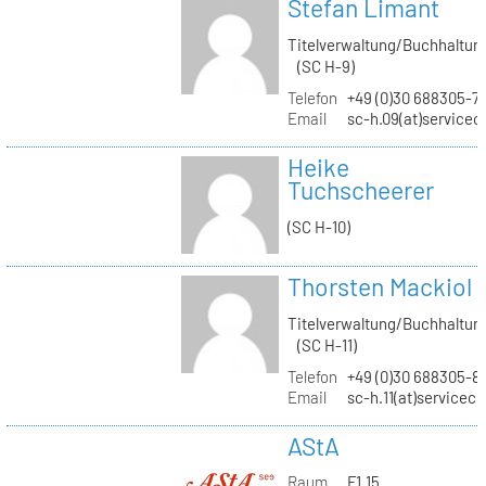
Stefan Limant
Titelverwaltung/Buchhaltun
(SC H-9)
Telefon
+49 (0)30 688305-7
Email
sc-h.09(at)servicec
Heike
Tuchscheerer
(SC H-10)
Thorsten Mackiol
Titelverwaltung/Buchhaltun
(SC H-11)
Telefon
+49 (0)30 688305-8
Email
sc-h.11(at)servicec
AStA
Raum
F1.15