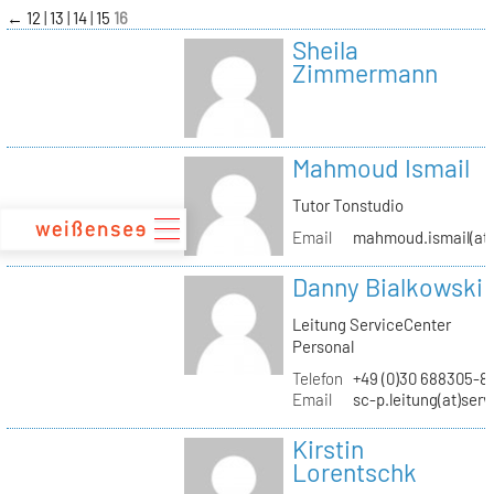
zum
←
12
13
14
15
16
Inhalt
Sheila
Zimmermann
Mahmoud Ismail
Tutor Tonstudio
Email
mahmoud.ismail(at)
Danny Bialkowski
Leitung ServiceCenter
Personal
Telefon
+49 (0)30 688305-8
Email
sc-p.leitung(at)ser
Kirstin
Lorentschk