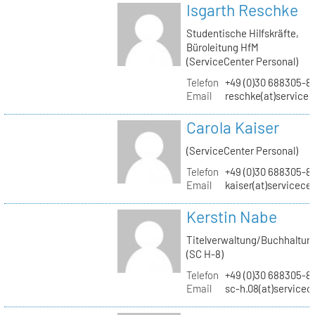
Isgarth Reschke
Studentische Hilfskräfte,
Büroleitung HfM
(ServiceCenter Personal)
Telefon
+49 (0)30 688305-8
Email
reschke(at)service
Carola Kaiser
(ServiceCenter Personal)
Telefon
+49 (0)30 688305-8
Email
kaiser(at)servicece
Kerstin Nabe
Titelverwaltung/Buchhaltun
(SC H-8)
Telefon
+49 (0)30 688305-8
Email
sc-h.08(at)servicec