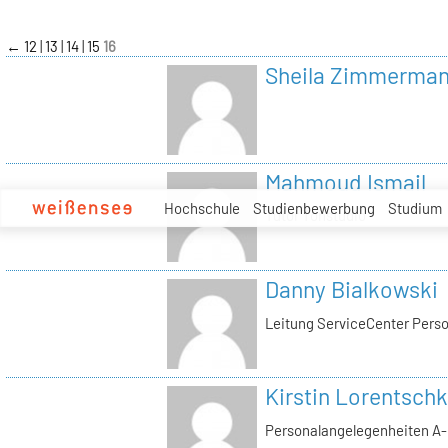
zum
Inhalt
←
12
13
14
15
16
Sheila Zimmerma
Mahmoud Ismail
Hochschule
Studienbewerbung
Studium
Tutor Tonstudio
Danny Bialkowski
Leitung ServiceCenter Perso
Kirstin Lorentschk
Personalangelegenheiten A-