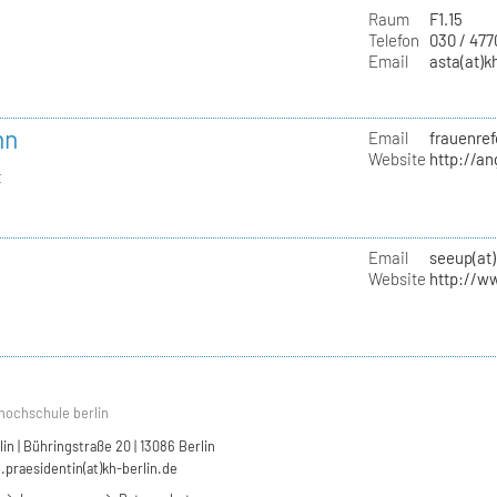
Raum
F1.15
Telefon
030 / 47
Email
asta(at)k
nn
Email
frauenref
Website
http://a
t
Email
seeup(at)
Website
http://w
hochschule berlin
n | Bühringstraße 20 | 13086 Berlin
.praesidentin(at)kh-berlin.de