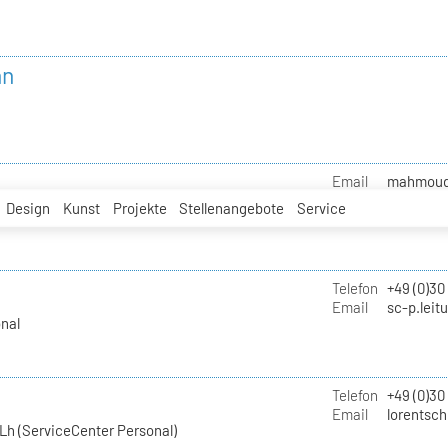
nn
Email
mahmoud.i
Design
Kunst
Projekte
Stellenangebote
Service
Telefon
+49 (0)30
Email
sc-p.leit
nal
Telefon
+49 (0)30
Email
lorentsch
Lh (ServiceCenter Personal)