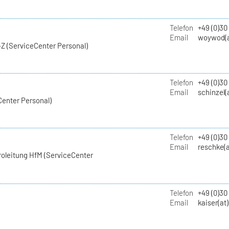
Telefon
+49 (0)30
Email
woywod(a
Z (ServiceCenter Personal)
Telefon
+49 (0)30
Email
schinzel(
Center Personal)
Telefon
+49 (0)3
Email
reschke(a
roleitung HfM (ServiceCenter
Telefon
+49 (0)30
Email
kaiser(at