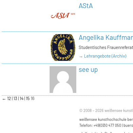
AStA
Angelika Kauffma
Studentisches Frauenrefera
→ Lehrangebote (Archiv)
see up
←
12
13
14
15
16
© 2008 – 2026 weißensee kunst
weißensee kunsthochschule berli
Telefon: +49(0)30 477 050 |
buero