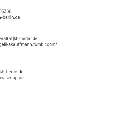
705360
h-berlin.de
erat(at)kh-berlin.de
ngelikakauffmann.tumblr.com/
kh-berlin.de
ww.seeup.de