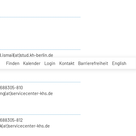
smail(at)stud.kh-berlin.de
Finden
Kalender
Login
Kontakt
Barrierefreiheit
English
 688305-810
ung(at)servicecenter-khs.de
 688305-812
k(at)servicecenter-khs.de